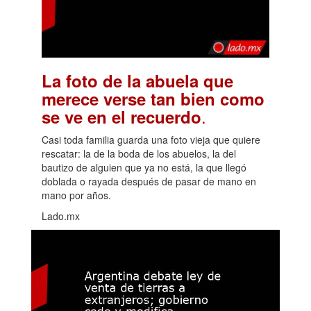
La foto de la abuela que
merece verse tan bien como
.
se ve en el recuerdo
Casi toda familia guarda una foto vieja que quiere
rescatar: la de la boda de los abuelos, la del
bautizo de alguien que ya no está, la que llegó
doblada o rayada después de pasar de mano en
mano por años.
Lado.mx