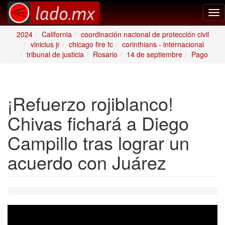
Tog
nav
2024
California
coordinación nacional de protección civil
vinicius jr
chicago fire fc
corinthians - internacional
tribunal de justicia
Rosario
14 de septiembre
Pago
¡Refuerzo rojiblanco!
Chivas fichará a Diego
Campillo tras lograr un
acuerdo con Juárez