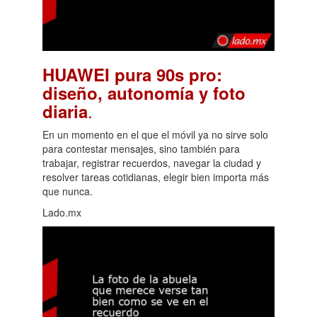
HUAWEI pura 90s pro:
diseño, autonomía y foto
.
diaria
En un momento en el que el móvil ya no sirve solo
para contestar mensajes, sino también para
trabajar, registrar recuerdos, navegar la ciudad y
resolver tareas cotidianas, elegir bien importa más
que nunca.
Lado.mx