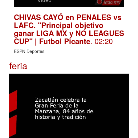
CHIVAS CAYÓ en PENALES vs
LAFC. "Principal objetivo
ganar LIGA MX y NO LEAGUES
. 02:20
CUP" | Futbol Picante
ESPN Deportes
feria