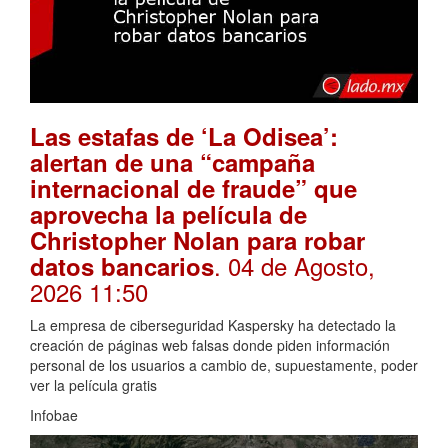
Las estafas de ‘La Odisea’:
alertan de una “campaña
internacional de fraude” que
aprovecha la película de
Christopher Nolan para robar
. 04 de Agosto,
datos bancarios
2026 11:50
La empresa de ciberseguridad Kaspersky ha detectado la
creación de páginas web falsas donde piden información
personal de los usuarios a cambio de, supuestamente, poder
ver la película gratis
Infobae