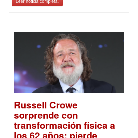
Leer noticia completa.
Russell Crowe
sorprende con
transformación física a
los 62 años; pierde