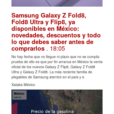
Samsung Galaxy Z Fold8,
Fold8 Ultra y Flip8, ya
disponibles en México:
novedades, descuentos y todo
lo que debes saber antes de
. 18:05
comprarlos
No hay fecha que no llegue ni plazo que no se cumpla:
prueba de ello es que por fin arranca en México la venta
oficial de los nuevos Galaxy Z Flip8, Galaxy Z Fold8
Ultra y Galaxy Z Fold8. La más reciente familia de
plegables de Samsung aterrizó en el país y e
Xataka México