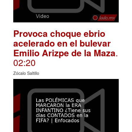
Provoca choque ebrio
acelerado en el bulevar
Emilio Arizpe de la Maza
.
02:20
Zócalo Saltillo