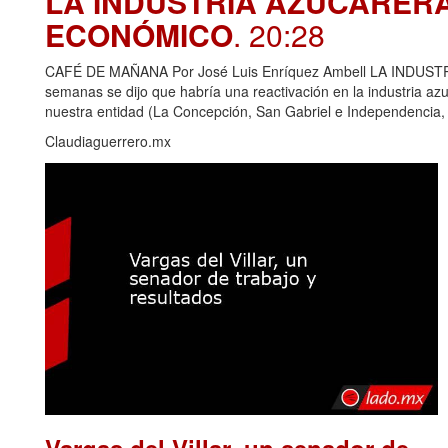
LA INDUSTRIA AZUCARER
ECONÓMICO
. 20:28
CAFÉ DE MAÑANA Por José Luis Enríquez Ambell LA IND
semanas se dijo que habría una reactivación en la industria azu
nuestra entidad (La Concepción, San Gabriel e Independencia,
Claudiaguerrero.mx