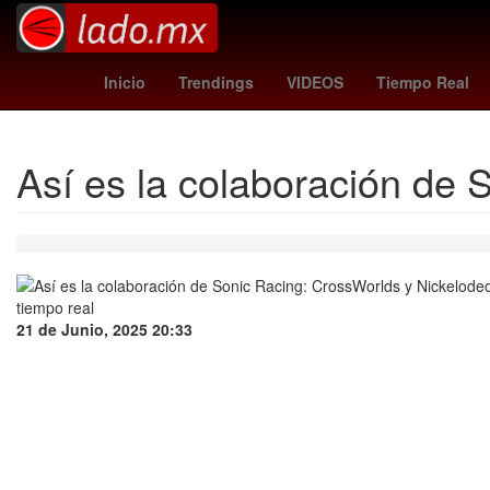
FIFA
playstation plus juegos
Ley Federal del Tra
Inicio
Trendings
VIDEOS
Tiempo Real
Así es la colaboración de
21 de Junio, 2025 20:33