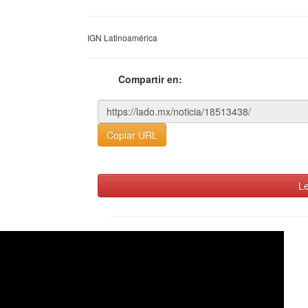
IGN Latinoamérica
Compartir en:
Copiar URL
Le