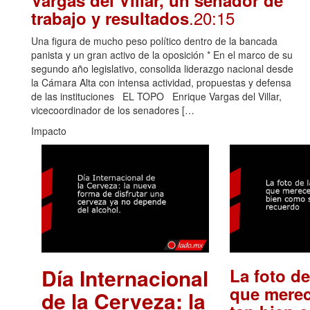
Vargas del Villar, un senador de
.20:15
trabajo y resultados
Una figura de mucho peso político dentro de la bancada
panista y un gran activo de la oposición * En el marco de su
segundo año legislativo, consolida liderazgo nacional desde
la Cámara Alta con intensa actividad, propuestas y defensa
de las instituciones EL TOPO Enrique Vargas del Villar,
vicecoordinador de los senadores […
Impacto
Día Internacional
La foto de
que merec
de la Cerveza: la