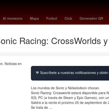
bajo
Lothar Matthäus
presupuesto
Danna Paola
pension biene
Al momento
Mapa
Futbol
Club
Generador QR
 Sonic Racing: CrossWorlds 
💙 Suscríbete a nuestras notificaciones y obtén 
Los mundos de Sonic y Nickelodeon chocan.
Sonic Racing: Crossworld estará disponible para N
X|S, PC (a través de Steam y Epic Games), con un
Saldrá a la venta el próximo 25 de septiembre de 
Se trata de …