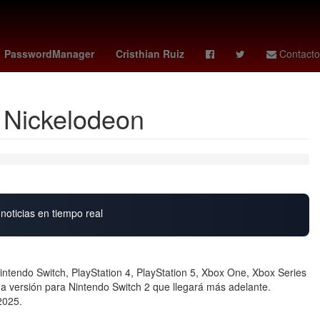
star calendario
kirk toronto
fede dorcaz
NASA
PasswordManager
Cristhian Ruiz
Contacto
y Nickelodeon
noticias en tiempo real
intendo Switch, PlayStation 4, PlayStation 5, Xbox One, Xbox Series
a versión para Nintendo Switch 2 que llegará más adelante.
2025.