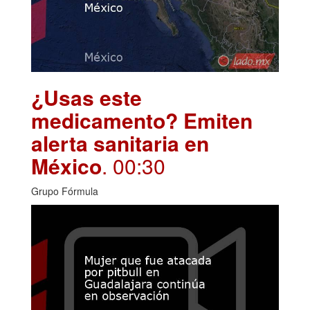
¿Usas este
medicamento? Emiten
alerta sanitaria en
México
. 00:30
Grupo Fórmula