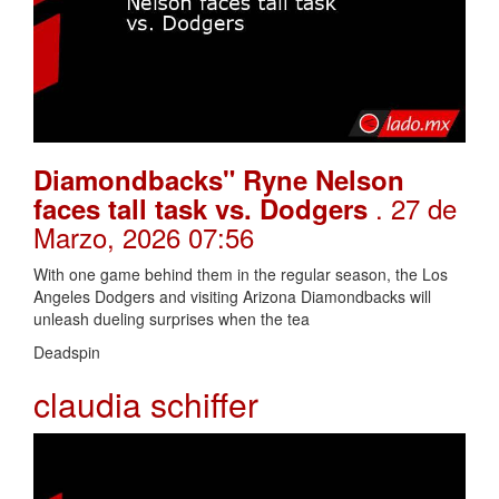
Diamondbacks" Ryne Nelson
. 27 de
faces tall task vs. Dodgers
Marzo, 2026 07:56
With one game behind them in the regular season, the Los
Angeles Dodgers and visiting Arizona Diamondbacks will
unleash dueling surprises when the tea
Deadspin
claudia schiffer