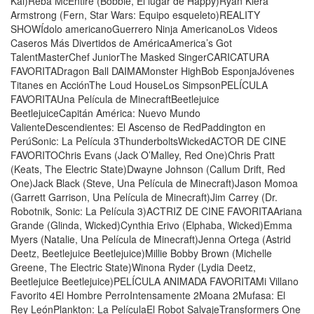
Kai)Reba McEntire (Bobbie, El lugar de Happy)Ryan Kiera
Armstrong (Fern, Star Wars: Equipo esqueleto)REALITY
SHOWÍdolo americanoGuerrero Ninja AmericanoLos Videos
Caseros Más Divertidos de AméricaAmerica’s Got
TalentMasterChef JuniorThe Masked SingerCARICATURA
FAVORITADragon Ball DAIMAMonster HighBob EsponjaJóvenes
Titanes en AcciónThe Loud HouseLos SimpsonPELÍCULA
FAVORITAUna Película de MinecraftBeetlejuice
BeetlejuiceCapitán América: Nuevo Mundo
ValienteDescendientes: El Ascenso de RedPaddington en
PerúSonic: La Película 3ThunderboltsWickedACTOR DE CINE
FAVORITOChris Evans (Jack O’Malley, Red One)Chris Pratt
(Keats, The Electric State)Dwayne Johnson (Callum Drift, Red
One)Jack Black (Steve, Una Película de Minecraft)Jason Momoa
(Garrett Garrison, Una Película de Minecraft)Jim Carrey (Dr.
Robotnik, Sonic: La Película 3)ACTRIZ DE CINE FAVORITAAriana
Grande (Glinda, Wicked)Cynthia Erivo (Elphaba, Wicked)Emma
Myers (Natalie, Una Película de Minecraft)Jenna Ortega (Astrid
Deetz, Beetlejuice Beetlejuice)Millie Bobby Brown (Michelle
Greene, The Electric State)Winona Ryder (Lydia Deetz,
Beetlejuice Beetlejuice)PELÍCULA ANIMADA FAVORITAMi Villano
Favorito 4El Hombre PerroIntensamente 2Moana 2Mufasa: El
Rey LeónPlankton: La PelículaEl Robot SalvajeTransformers One