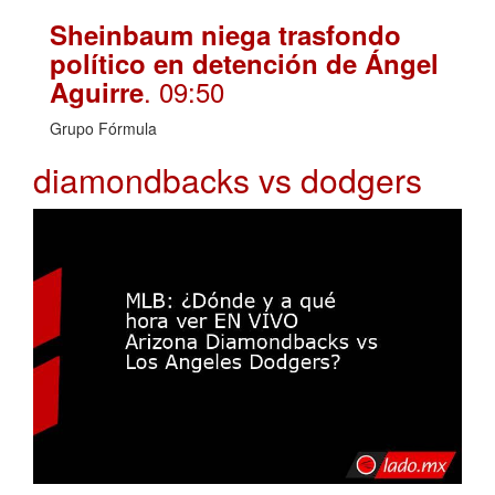
Sheinbaum niega trasfondo
político en detención de Ángel
. 09:50
Aguirre
Grupo Fórmula
diamondbacks vs dodgers