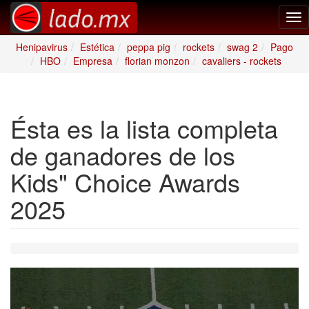
Tog
nav
Henipavirus
Estética
peppa pig
rockets
swag 2
Pago
HBO
Empresa
florian monzon
cavaliers - rockets
Ésta es la lista completa
de ganadores de los
Kids" Choice Awards
2025