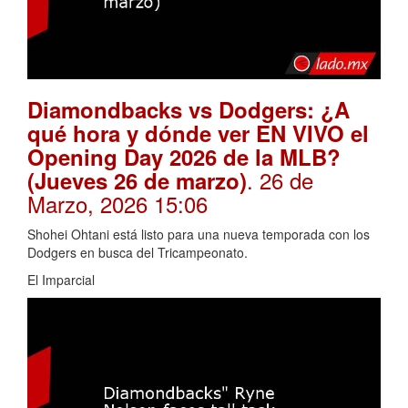
Diamondbacks vs Dodgers: ¿A
qué hora y dónde ver EN VIVO el
Opening Day 2026 de la MLB?
. 26 de
(Jueves 26 de marzo)
Marzo, 2026 15:06
Shohei Ohtani está listo para una nueva temporada con los
Dodgers en busca del Tricampeonato.
El Imparcial