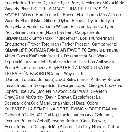
EncubiertosEl joven Dylan de Tyler PerryHechiceros Más Allá de
Waverly PlaceESTRELLA MASCULINA DE TELEVISIÓN
FAVORITADavid Henrie (Justin Russo, Hechiceros Más Allá de
Waverly Place)Dylan Gilmer (Dylan, El joven Dylan de Tyler
Perry)Hero Hunter (Charlie Wilson, El joven Dylan de Tyler
Perry)Israel Johnson (Noah Lambert, Campamento
Kikiwaka)Jack Griffo (Max Thunderman, Los Thundermans:
Encubiertos)Trevor Tordjman (Parker Preston, Campamento
Kikiwaka)PROGRAMA FAMILIAR FAVORITOEscuela primaria
AbbottCobra KaiEscalofríos: La DesapariciónStar Wars:
Tripulación esqueletoEl Señor de los Anillos: Los Anillos de
PoderBesos y abrazos, KittyESTRELLA MASCULINA DE
TELEVISIÓN FAVORITADamon Wayans Jr.
(Damon, La casa de papá)David Schwimmer (Anthony Brewer,
Escalofríos: La Desaparición)George López (George, López vs
López)Jude Law (Jod Na Nawood, Star Wars: Skeleton
Crew)Sam McCarthy (Devin Brewer, Escalofríos: La
Desaparición)Xolo Maridueña (Miguel Díaz, Cobra
Kai)ESTRELLA FEMENINA DE TELEVISIÓN FAVORITAAnna
Cathcart (Gatito, XO, Gatito)Janelle James (Ava Coleman,
Escuela Primaria Abbott)Jayden Bartels (Cece Brewer,
Escalofríos: La Desaparición)Peyton List (Tory Nichols, Cobra