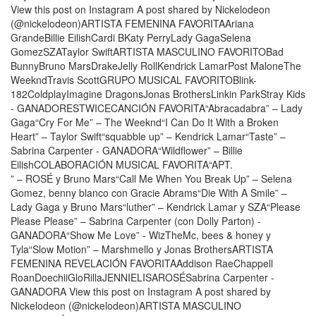
View this post on Instagram A post shared by Nickelodeon
(@nickelodeon)ARTISTA FEMENINA FAVORITAAriana
GrandeBillie EilishCardi BKaty PerryLady GagaSelena
GomezSZATaylor SwiftARTISTA MASCULINO FAVORITOBad
BunnyBruno MarsDrakeJelly RollKendrick LamarPost MaloneThe
WeekndTravis ScottGRUPO MUSICAL FAVORITOBlink-
182ColdplayImagine DragonsJonas BrothersLinkin ParkStray Kids
- GANADORESTWICECANCIÓN FAVORITA“Abracadabra” – Lady
Gaga“Cry For Me” – The Weeknd“I Can Do It With a Broken
Heart” – Taylor Swift“squabble up” – Kendrick Lamar“Taste” –
Sabrina Carpenter - GANADORA“Wildflower” – Billie
EilishCOLABORACIÓN MUSICAL FAVORITA“APT.
” – ROSÉ y Bruno Mars“Call Me When You Break Up” – Selena
Gomez, benny blanco con Gracie Abrams“Die With A Smile” –
Lady Gaga y Bruno Mars“luther” – Kendrick Lamar y SZA“Please
Please Please” – Sabrina Carpenter (con Dolly Parton) -
GANADORA“Show Me Love” - WizTheMc, bees & honey y
Tyla“Slow Motion” – Marshmello y Jonas BrothersARTISTA
FEMENINA REVELACIÓN FAVORITAAddison RaeChappell
RoanDoechiiGloRillaJENNIELISAROSÉSabrina Carpenter -
GANADORA View this post on Instagram A post shared by
Nickelodeon (@nickelodeon)ARTISTA MASCULINO