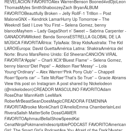
REVELACIÓN FAVORITOAlex WarrenBenson Booned4vdDjoLeon
ThomasMyles SmithShaboozeyZach BryanÁLBUM
FAVORITOBeautifully Broken – Jelly RollF-1 Trillion – Post
MaloneGNX – Kendrick LamarHurry Up Tomorrow – The
WeekndI Said I Love You First – Selena Gomez, benny
blancoMayhem – Lady GagaShort n’ Sweet – Sabrina Carpenter -
GANADORAWicked: Banda SonoraESTRELLA GLOBAL DE LA
MÚSICA FAVORITAÁfrica: TylaAsia: Stray KidsAustralia: The Kid
LAROIEuropa: David GuettaAmérica Latina: ShakiraAmérica del
Norte: Bruno MarsReino Unido: Ed SheeranCANCIÓN VIRAL
FAVORITA“Apple” – Charli XCX“Bluest Flame” – Selena Gomez,
benny blanco“Diet Pepsi” – Addison Rae“Messy” – Lola
Young“Ordinary” – Alex Warren“Pink Pony Club” – Chappell
Roan“Sports car” – Tate McRae“That’s So True” – Gracie Abrams
View this post on Instagram A post shared by Nickelodeon
(@nickelodeon)CREADOR MASCULINO FAVORITOAdam
RoseDhar MannKeith LeeMark
RoberMrBeastSeanDoesMagicCREADORA FEMENINA
FAVORITABrooke MonkCharli D’AmelioEmma ChamberlainLexi
RiveraSalish MatterSofie DossiGAMER
FAVORITOAphmauIBellaIShowSpeedKai
CenatNinjaPokimaneIndescriptiblePODCAST FAVORITOAmerican
Girl: The Smart Girl’s PodcastAre You Afraid of the Dark?Avatar: