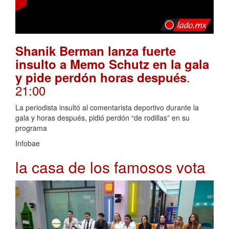
Shanik Berman lanza fuerte
insulto a Memo Schutz en la gala
.
y pide perdón horas después
21:00
La periodista insultó al comentarista deportivo durante la
gala y horas después, pidió perdón “de rodillas” en su
programa
Infobae
la casa de los famosos vota