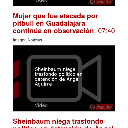
Mujer que fue atacada por
pitbull en Guadalajara
. 07:40
continúa en observación
Imagen Noticias
Sheinbaum niega trasfondo