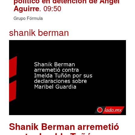
político en detención de Ángel
. 09:50
Aguirre
Grupo Fórmula
shanik berman
Shanik Berman arremetió