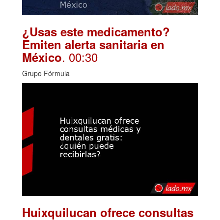
¿Usas este medicamento?
Emiten alerta sanitaria en
. 00:30
México
Grupo Fórmula
Huixquilucan ofrece consultas