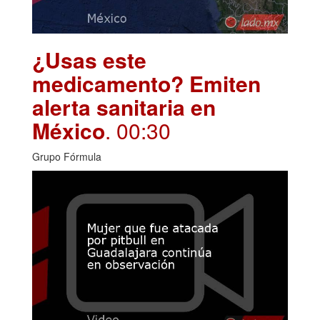
¿Usas este
medicamento? Emiten
alerta sanitaria en
México
. 00:30
Grupo Fórmula