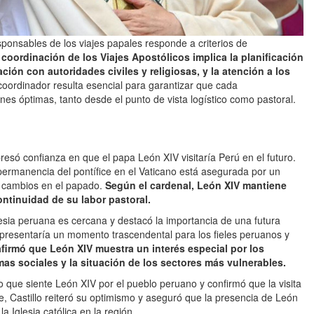
ponsables de los viajes papales responde a criterios de
 coordinación de los Viajes Apostólicos implica la planificación
lación con autoridades civiles y religiosas, y la atención a los
coordinador resulta esencial para garantizar que cada
es óptimas, tanto desde el punto de vista logístico como pastoral.
presó confianza en que el papa León XIV visitaría Perú en el futuro.
permanencia del pontífice en el Vaticano está asegurada por un
 cambios en el papado.
Según el cardenal, León XIV mantiene
ontinuidad de su labor pastoral.
Iglesia peruana es cercana y destacó la importancia de una futura
 representaría un momento trascendental para los fieles peruanos y
irmó que León XIV muestra un interés especial por los
mas sociales y la situación de los sectores más vulnerables.
io que siente León XIV por el pueblo peruano y confirmó que la visita
e, Castillo reiteró su optimismo y aseguró que la presencia de León
a Iglesia católica en la región.