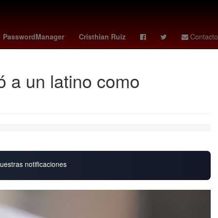
onzon
cavaliers - rockets
PasswordManager
Cristhian Ruiz
Contacto
ó a un latino como
uestras notificaciones