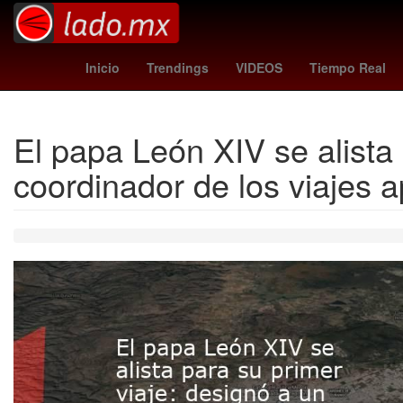
Henipavirus
Estética
Inicio
Trendings
VIDEOS
Tiempo Real
El papa León XIV se alista 
coordinador de los viajes a