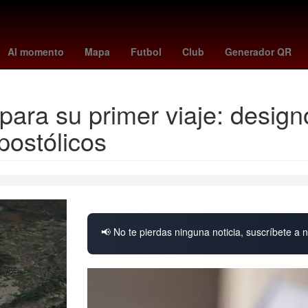
peppa pig
rockets
swag 2
Pago
HBO
Empresa
florian m
Al momento
Mapa
Futbol
Club
Generador QR
para su primer viaje: design
postólicos
📢 No te pierdas ninguna noticia, suscríbete a n