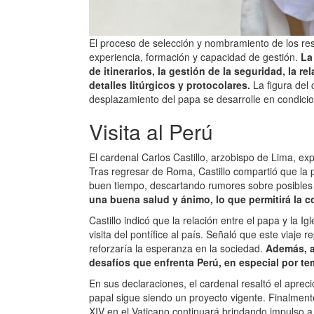
El proceso de selección y nombramiento de los res
experiencia, formación y capacidad de gestión.
La
de itinerarios, la gestión de la seguridad, la re
detalles litúrgicos y protocolares.
La figura del 
desplazamiento del papa se desarrolle en condicion
Visita al Perú
El cardenal Carlos Castillo, arzobispo de Lima, ex
Tras regresar de Roma, Castillo compartió que la 
buen tiempo, descartando rumores sobre posibles
una buena salud y ánimo, lo que permitirá la c
Castillo indicó que la relación entre el papa y la 
visita del pontífice al país. Señaló que este viaje
reforzaría la esperanza en la sociedad.
Además, af
desafíos que enfrenta Perú, en especial por te
En sus declaraciones, el cardenal resaltó el aprec
papal sigue siendo un proyecto vigente. Finalment
XIV en el Vaticano continuará brindando impulso a l