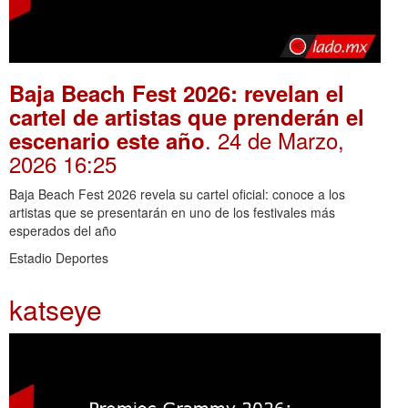
Baja Beach Fest 2026: revelan el
cartel de artistas que prenderán el
. 24 de Marzo,
escenario este año
2026 16:25
Baja Beach Fest 2026 revela su cartel oficial: conoce a los
artistas que se presentarán en uno de los festivales más
esperados del año
Estadio Deportes
katseye