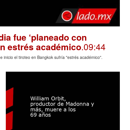
dia fue ‘planeado con
on estrés académico
.09:44
 inicio el tiroteo en Bangkok sufría "estrés académico".