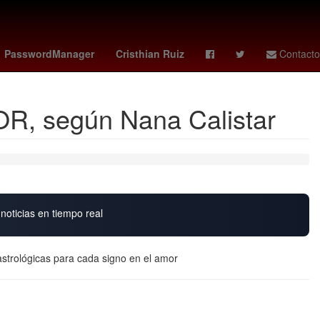
Calor
Selección de fútbol de Gabón
Marc Cucurella
PasswordManager
Cristhian Ruiz
Contacto
OR, según Nana Calistar
noticias en tiempo real
astrológicas para cada signo en el amor