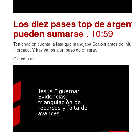
Los diez pases top de argen
pueden sumarse
. 10:59
Teniendo en cuenta la lista que manejaba Scaloni antes del Mu
mercado. Y hay varios a un paso de emigrar.
Olé.com.ar