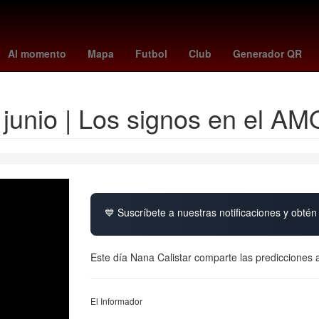
ntes
Amistosos
Brasil
China
frankfurt - hoffenheim
#OndaDe
Al momento
Mapa
Futbol
Club
Generador QR
unio | Los signos en el AM
💙 Suscríbete a nuestras notificaciones y obtén 
Este día Nana Calistar comparte las predicciones 
El Informador