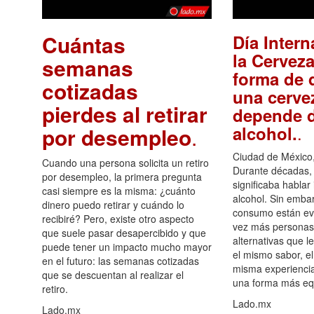
Cuántas
Día Intern
la Cerveza
semanas
forma de d
cotizadas
una cerve
pierdes al retirar
depende d
.
alcohol.
por desempleo
.
Ciudad de México,
Cuando una persona solicita un retiro
Durante décadas, 
por desempleo, la primera pregunta
significaba hablar
casi siempre es la misma: ¿cuánto
alcohol. Sin embar
dinero puedo retirar y cuándo lo
consumo están ev
recibiré? Pero, existe otro aspecto
vez más personas
que suele pasar desapercibido y que
alternativas que l
puede tener un impacto mucho mayor
el mismo sabor, el
en el futuro: las semanas cotizadas
misma experiencia
que se descuentan al realizar el
una forma más equ
retiro.
Lado.mx
Lado.mx