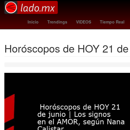
Dólar estadounidense
Maíz transgénico
Aguascalie
Inicio
Trendings
VIDEOS
Tiempo Real
Horóscopos de HOY 21 de j