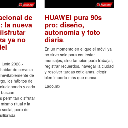
acional de
HUAWEI pura 90s
: la nueva
pro: diseño,
isfrutar
autonomía y foto
.
za ya no
diaria
el
En un momento en el que el móvil ya
no sirve solo para contestar
mensajes, sino también para trabajar,
 junio 2026.-
registrar recuerdos, navegar la ciudad
hablar de cerveza
y resolver tareas cotidianas, elegir
 inevitablemente de
bien importa más que nunca.
go, los hábitos de
Lado.mx
olucionando y cada
 buscan
es permitan disfrutar
 mismo ritual y la
 social, pero de
ilibrada.