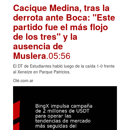
Cacique Medina, tras la
derrota ante Boca: "Este
partido fue el más flojo
de los tres" y la
ausencia de
Muslera
.05:56
El DT de Estudiantes habló luego de la caída 1-0 frente
al Xeneize en Parque Patricios.
Olé.com.ar