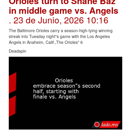
Orioles turn to Shane Baz
in middle game vs. Angels
. 23 de Junio, 2026 10:16
The Baltimore Orioles carry a season-high-tying winning
streak into Tuesday night"s game with the Los Angeles
Angels in Anaheim, Calif.,The Orioles" 6
Deadspin