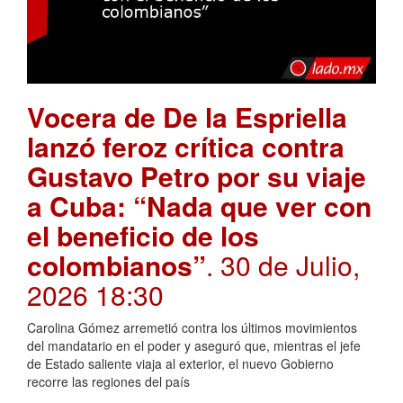
Vocera de De la Espriella
lanzó feroz crítica contra
Gustavo Petro por su viaje
a Cuba: “Nada que ver con
el beneficio de los
colombianos”
. 30 de Julio,
2026 18:30
Carolina Gómez arremetió contra los últimos movimientos
del mandatario en el poder y aseguró que, mientras el jefe
de Estado saliente viaja al exterior, el nuevo Gobierno
recorre las regiones del país