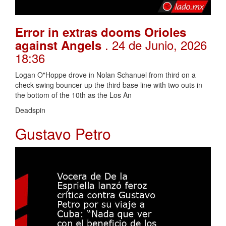
Error in extras dooms Orioles
. 24 de Junio, 2026
against Angels
18:36
Logan O"Hoppe drove in Nolan Schanuel from third on a
check-swing bouncer up the third base line with two outs in
the bottom of the 10th as the Los An
Deadspin
Gustavo Petro