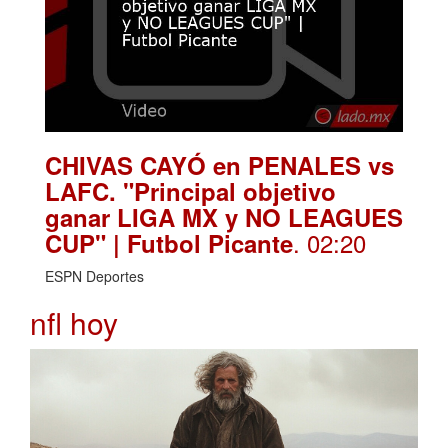
CHIVAS CAYÓ en PENALES vs
LAFC. "Principal objetivo
ganar LIGA MX y NO LEAGUES
. 02:20
CUP" | Futbol Picante
ESPN Deportes
nfl hoy