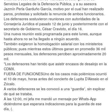
Servicios Legales de la Defensoría Pública, y a su asesora
Jazmín Perla Garduño García, motivo por el cual han realizado
paros, protestas y solicitado la renuncia de ambos funcionarios.
Los defensores sostuvieron reuniones con autoridades de la
Consejería Jurídica el pasado 12 de junio y posteriormente con el
secretario de Gobierno, César Cravioto, el día 16.
Una nueva reunión está programada para este lunes, aunque
hasta ahora no se ha llegado a ningún acuerdo.
También exigieron la homologación salarial con los ministerios
públicos; pues mientras estos últimos ganan en promedio 36 mil
pesos mensuales, los defensores perciben aproximadamente 20
mil.
*Los defensores han tenido que asistir encasos de desalojo en la
CDMX.
FUERA DE FUNCIONESUno de los casos más polémicos ocurrió
el 10 de mayo, horas antes del concierto de Lupita D’Alessio en el
Zócalo.
A varios defensores se les convocó a una “guardia”, sin explicar
de qué se trataba.
A las 12:00, mi jefa me mandó un mensaje por Whats-App
diciéndome que esperara indicaciones para la guardia de ese
día, (.