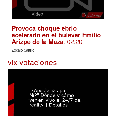
Provoca choque ebrio
acelerado en el bulevar Emilio
. 02:20
Arizpe de la Maza
Zócalo Saltillo
vix votaciones