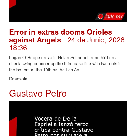
Error in extras dooms Orioles
. 24 de Junio, 2026
against Angels
18:36
Logan O"Hoppe drove in Nolan Schanuel from third on a
check-swing bouncer up the third base line with two outs in
the bottom of the 10th as the Los An
Deadspin
Gustavo Petro