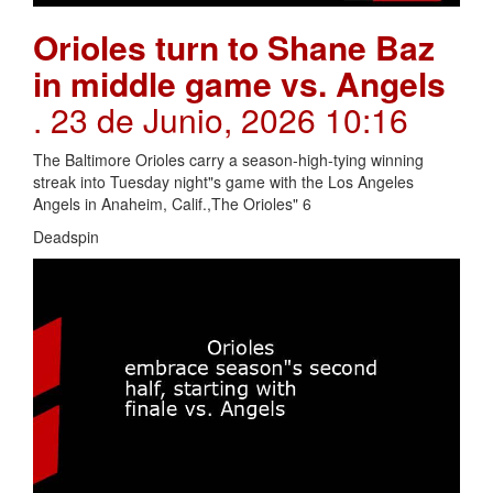
Orioles turn to Shane Baz
in middle game vs. Angels
. 23 de Junio, 2026 10:16
The Baltimore Orioles carry a season-high-tying winning
streak into Tuesday night"s game with the Los Angeles
Angels in Anaheim, Calif.,The Orioles" 6
Deadspin