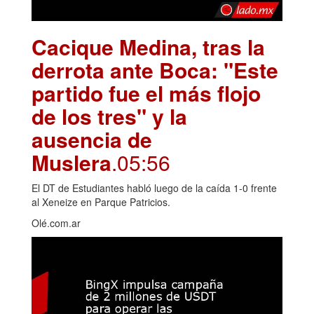
Cacique Medina, tras la
derrota ante Boca: "Este
partido fue el más flojo
de los tres" y la
ausencia de
Muslera
.05:56
El DT de Estudiantes habló luego de la caída 1-0 frente
al Xeneize en Parque Patricios.
Olé.com.ar