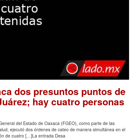
aca dos presuntos puntos de
 Juárez; hay cuatro personas
 General del Estado de Oaxaca (FGEO), como parte de las
salud, ejecutó dos órdenes de cateo de manera simultánea en el
ción de cuatro […]La entrada Desa