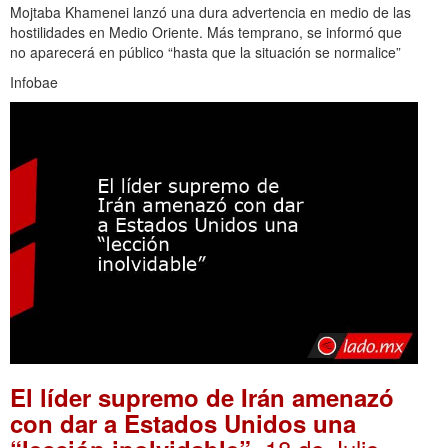
Mojtaba Khamenei lanzó una dura advertencia en medio de las
hostilidades en Medio Oriente. Más temprano, se informó que
no aparecerá en público “hasta que la situación se normalice”
Infobae
El líder supremo de Irán amenazó
con dar a Estados Unidos una