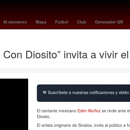
clases 10 de noviembre
tabla goleo mundial 2026
One Direction
Al momento
Mapa
Futbol
Club
Generador QR
Resultados Loteria Nacional Sorteo Mayor
Maíz transgénico
on Diosito” invita a vivir e
💙 Suscríbete a nuestras notificaciones y obtén 
El cantante mexicano
Edén Muñoz
se rinde ante e
Diosito.
El artista originario de Sinaloa, invita al público 