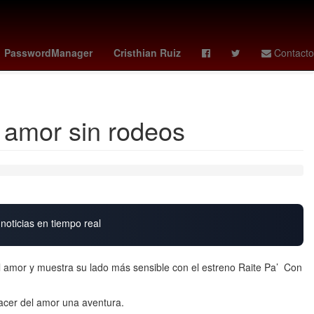
deportivo cali - pasto
Marc Cucurella
ebola virus
PasswordManager
Cristhian Ruiz
Contacto
l amor sin rodeos
noticias en tiempo real
l amor y muestra su lado más sensible con el estreno Raite Pa’ Con
a hacer del amor una aventura.