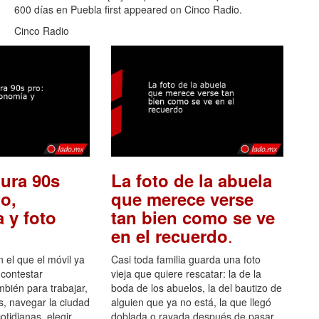
600 días en Puebla first appeared on Cinco Radio.
Cinco Radio
ura 90s
La foto de la abuela
o,
que merece verse
 y foto
tan bien como se ve
.
en el recuerdo
el que el móvil ya
Casi toda familia guarda una foto
 contestar
vieja que quiere rescatar: la de la
mbién para trabajar,
boda de los abuelos, la del bautizo de
s, navegar la ciudad
alguien que ya no está, la que llegó
otidianas, elegir
doblada o rayada después de pasar