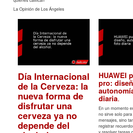
quiénes califican
La Opinión de Los Ángeles
Día Internacional
HUAWEI p
pro: diseñ
de la Cerveza: la
autonomía
nueva forma de
.
diaria
disfrutar una
En un momento en 
cerveza ya no
no sirve solo para
mensajes, sino ta
depende del
registrar recuerdo
y resolver tareas c