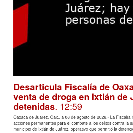
Desarticula Fiscalía de Oax
venta de droga en Ixtlán de
detenidas
. 12:59
Oaxaca de Juárez, Oax., a 06 de agosto de 2026.- La Fiscalía
acciones permanentes para el combate a los delitos contra la 
municipio de Ixtlán de Juárez, operativo que permitió la deten