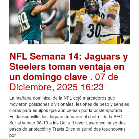
NFL Semana 14: Jaguars y
Steelers toman ventaja en
un domingo clave
. 07 de
Diciembre, 2025 16:23
La mañana dominical de la NFL dejó marcadores que
movieron posiciones divisionales, lesiones de peso y señales
claras para equipos que aún pelean por la postemporada.
En Jacksonville, los Jaguars tomaron el control de la AFC
Sur al vencer 36-19 a los Colts. Trevor Lawrence lanzó dos
pases de anotación y Travis Etienne sumó dos touchdowns
por