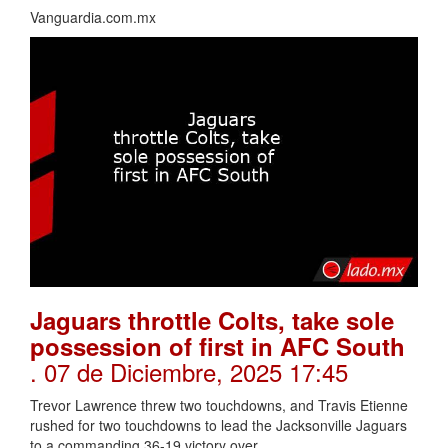
Vanguardia.com.mx
Jaguars throttle Colts, take sole
possession of first in AFC South
. 07 de Diciembre, 2025 17:45
Trevor Lawrence threw two touchdowns, and Travis Etienne
rushed for two touchdowns to lead the Jacksonville Jaguars
to a commanding 36-19 victory over