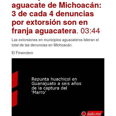
aguacate de Michoacán:
3 de cada 4 denuncias
por extorsión son en
franja aguacatera
. 03:44
Las extorsiones en municipios aguacateros lideran el
total de las denuncias en Michoacán.
El Financiero