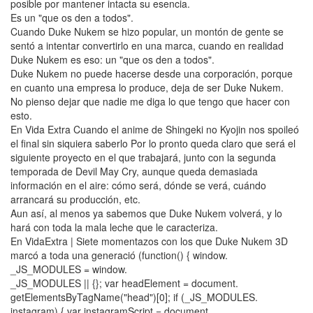
posible por mantener intacta su esencia.
Es un "que os den a todos".
Cuando Duke Nukem se hizo popular, un montón de gente se
sentó a intentar convertirlo en una marca, cuando en realidad
Duke Nukem es eso: un "que os den a todos".
Duke Nukem no puede hacerse desde una corporación, porque
en cuanto una empresa lo produce, deja de ser Duke Nukem.
No pienso dejar que nadie me diga lo que tengo que hacer con
esto.
En Vida Extra Cuando el anime de Shingeki no Kyojin nos spoileó
el final sin siquiera saberlo Por lo pronto queda claro que será el
siguiente proyecto en el que trabajará, junto con la segunda
temporada de Devil May Cry, aunque queda demasiada
información en el aire: cómo será, dónde se verá, cuándo
arrancará su producción, etc.
Aun así, al menos ya sabemos que Duke Nukem volverá, y lo
hará con toda la mala leche que le caracteriza.
En VidaExtra | Siete momentazos con los que Duke Nukem 3D
marcó a toda una generació (function() { window.
_JS_MODULES = window.
_JS_MODULES || {}; var headElement = document.
getElementsByTagName("head")[0]; if (_JS_MODULES.
instagram) { var instagramScript = document.