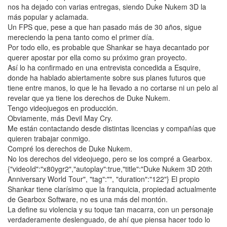
nos ha dejado con varias entregas, siendo Duke Nukem 3D la
más popular y aclamada.
Un FPS que, pese a que han pasado más de 30 años, sigue
mereciendo la pena tanto como el primer día.
Por todo ello, es probable que Shankar se haya decantado por
querer apostar por ella como su próximo gran proyecto.
Así lo ha confirmado en una entrevista concedida a Esquire,
donde ha hablado abiertamente sobre sus planes futuros que
tiene entre manos, lo que le ha llevado a no cortarse ni un pelo al
revelar que ya tiene los derechos de Duke Nukem.
Tengo videojuegos en producción.
Obviamente, más Devil May Cry.
Me están contactando desde distintas licencias y compañías que
quieren trabajar conmigo.
Compré los derechos de Duke Nukem.
No los derechos del videojuego, pero se los compré a Gearbox.
{"videoId":"x80ygr2","autoplay":true,"title":"Duke Nukem 3D 20th
Anniversary World Tour", "tag":"", "duration":"122"} El propio
Shankar tiene clarísimo que la franquicia, propiedad actualmente
de Gearbox Software, no es una más del montón.
La define su violencia y su toque tan macarra, con un personaje
verdaderamente deslenguado, de ahí que piensa hacer todo lo