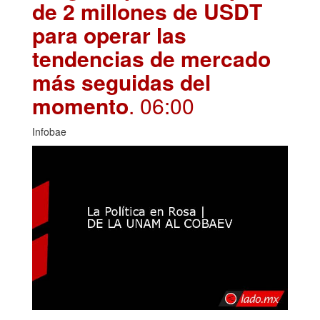
de 2 millones de USDT
para operar las
tendencias de mercado
más seguidas del
momento
. 06:00
Infobae