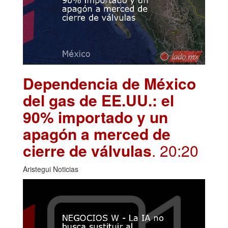
Dependencia de México
del gas de EE.UU.: el
90% importado y un
apagón a merced de
cierre de válvulas
. 20:20
Aristegui Noticias