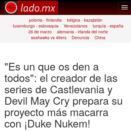
Tog
nav
polonia - finlandia
bélgica - kazajistán
luxemburgo - eslovaquia
Venezolanos
turquía - españa
26 de marzo
alemania - irlanda del norte
seahawks vs 49ers
Denuncia
China
"Es un que os den a
todos": el creador de las
series de Castlevania y
Devil May Cry prepara su
proyecto más macarra
con ¡Duke Nukem!