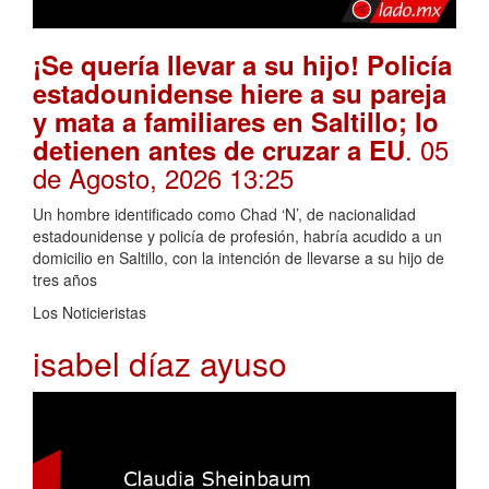
¡Se quería llevar a su hijo! Policía
estadounidense hiere a su pareja
y mata a familiares en Saltillo; lo
. 05
detienen antes de cruzar a EU
de Agosto, 2026 13:25
Un hombre identificado como Chad ‘N’, de nacionalidad
estadounidense y policía de profesión, habría acudido a un
domicilio en Saltillo, con la intención de llevarse a su hijo de
tres años
Los Noticieristas
isabel díaz ayuso