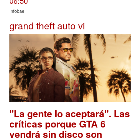
06:50
Infobae
grand theft auto vi
"La gente lo aceptará". Las
críticas porque GTA 6
vendrá sin disco son