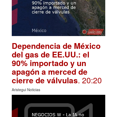
Dependencia de México
del gas de EE.UU.: el
90% importado y un
apagón a merced de
cierre de válvulas
. 20:20
Aristegui Noticias