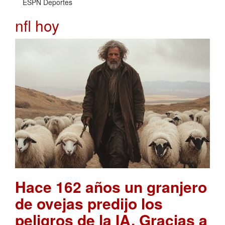
ESPN Deportes
nfl hoy
Hace 162 años un granjero
de ovejas predijo los
peligros de la IA. Gracias a