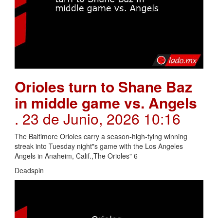
Orioles turn to Shane Baz
in middle game vs. Angels
. 23 de Junio, 2026 10:16
The Baltimore Orioles carry a season-high-tying winning
streak into Tuesday night"s game with the Los Angeles
Angels in Anaheim, Calif.,The Orioles" 6
Deadspin