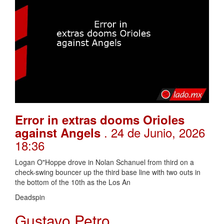
Error in extras dooms Orioles
. 24 de Junio, 2026
against Angels
18:36
Logan O"Hoppe drove in Nolan Schanuel from third on a
check-swing bouncer up the third base line with two outs in
the bottom of the 10th as the Los An
Deadspin
Gustavo Petro