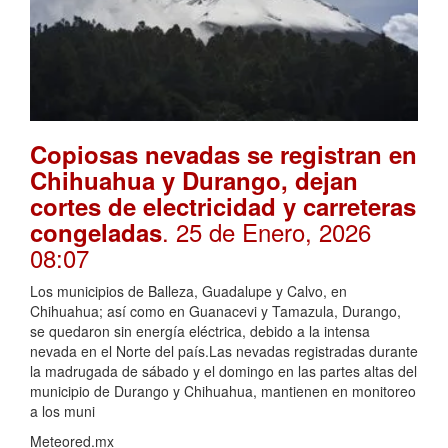
Copiosas nevadas se registran en
Chihuahua y Durango, dejan
cortes de electricidad y carreteras
. 25 de Enero, 2026
congeladas
08:07
Los municipios de Balleza, Guadalupe y Calvo, en
Chihuahua; así como en Guanacevi y Tamazula, Durango,
se quedaron sin energía eléctrica, debido a la intensa
nevada en el Norte del país.Las nevadas registradas durante
la madrugada de sábado y el domingo en las partes altas del
municipio de Durango y Chihuahua, mantienen en monitoreo
a los muni
Meteored.mx