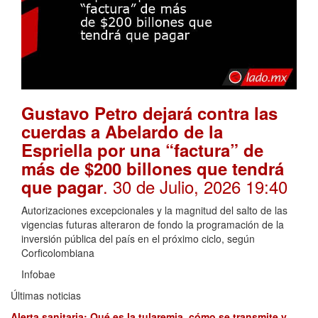
Gustavo Petro dejará contra las
cuerdas a Abelardo de la
Espriella por una “factura” de
más de $200 billones que tendrá
. 30 de Julio, 2026 19:40
que pagar
Autorizaciones excepcionales y la magnitud del salto de las
vigencias futuras alteraron de fondo la programación de la
inversión pública del país en el próximo ciclo, según
Corficolombiana
Infobae
Últimas noticias
Alerta sanitaria: Qué es la tularemia, cómo se transmite y