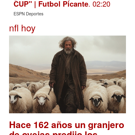
. 02:20
CUP" | Futbol Picante
ESPN Deportes
nfl hoy
Hace 162 años un granjero
de ovejas predijo los