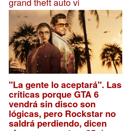
grand theft auto vi
"La gente lo aceptará". Las
críticas porque GTA 6
vendrá sin disco son
lógicas, pero Rockstar no
saldrá perdiendo, dicen