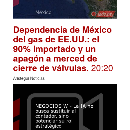
Dependencia de México
del gas de EE.UU.: el
90% importado y un
apagón a merced de
cierre de válvulas
. 20:20
Aristegui Noticias