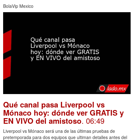
BolaVip Mexico
Qué canal pasa Liverpool vs
Mónaco hoy: dónde ver GRATIS y
. 06:49
EN VIVO del amistoso
Liverpool vs Mónaco será una de las últimas pruebas de
pretemporada para dos equipos que ultiman detalles antes del