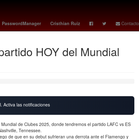
dounidense
2024
Agresión
PasswordManager
Cristhian Ruiz
Contacto
artido HOY del Mundial
. Activa las notificaciones
del Mundial de Clubes 2025, donde tendremos el partido LAFC vs ES
Nashville, Tennessee.
uego de que en su debut sufrieran una derrota ante el Flamengo y