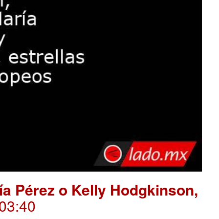
ría Pérez o Kelly Hodgkinson,
.03:40