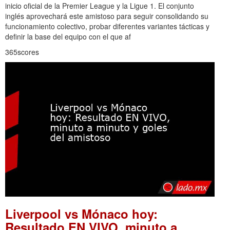
inicio oficial de la Premier League y la Ligue 1. El conjunto
inglés aprovechará este amistoso para seguir consolidando su
funcionamiento colectivo, probar diferentes variantes tácticas y
definir la base del equipo con el que af
365scores
Liverpool vs Mónaco hoy:
Resultado EN VIVO, minuto a