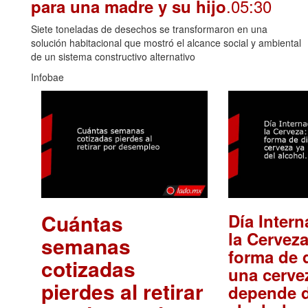
.05:30
para una madre y su hijo
Siete toneladas de desechos se transformaron en una
solución habitacional que mostró el alcance social y ambiental
de un sistema constructivo alternativo
Infobae
Cuántas
Día Intern
la Cerveza
semanas
forma de d
cotizadas
una cerve
pierdes al retirar
depende d