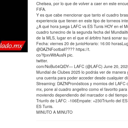
Chelsea, por lo que de volver a caer en este encu
FIFA.
Y es que cabe mencionar que tanto el cuadro brasil
experiencia que tienen en este tipo de torneos int
¿A qué hora juega LAFC vs ES Tunis HOY en el Mu
cuadro tunecino de la segunda fecha del Mundialito
de la MLS, lugar en el que el árbitro hará sonar su
Fecha: viernes 20 de junioHorario: 16:00 horas
@DAZNFootball???? https://t.
co/YpxvW8AusN pic.
twitter.
com/NoBu04QiDY— LAFC (@LAFC) June 20, 2025¿D
Mundial de Clubes 2025 lo podrás ver de manera g
una cuenta para poder acceder desde cualquier di
Streaming: DAZNPronósticos y momios del LAFC co
mx, pone al cuadro angelino como el favorito para 
moviendo dependiendo del marcador o del tiempo e
Triunfo de LAFC: -106Empate: +230Triunfo del 
ES Tunis.
MINUTO A MINUTO