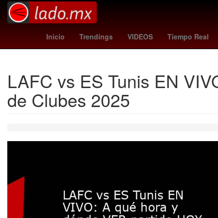
Club Santos Laguna
Empr
Inicio
Trendings
VIDEOS
Tiempo Real
LAFC vs ES Tunis EN VIVO
de Clubes 2025