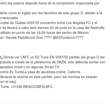
entro los estaría dejando fuera de la competición organizada por
eño como el inglés son los favoritos de este grupo D, debido a la
ernacionales.
ndial de Clubes 2025?El encuentro entre Los Angeles FC y el
 se llevará a cabo este viernes 20 de junio en la casa del Nashville
 silbato en punto de las 16:00 horas del centro de México.
Lugar: Geodis ParkAlmost time ???? @ESTuniscom????
ónde ver LAFC vs ES Tunis EN VIVO?El partido del grupo D del
ratuita a través de la plataforma de DAZN, solo deberás contar con
spositivo móvil o en algunas Smart TV.
ntra Es TunisLa casa de apuestas online, Caliente.
llevarse la victoria en este partido, pero los momios se estarán
n el reloj.
ES Tunis: +310ALINEACIONESLAFC.