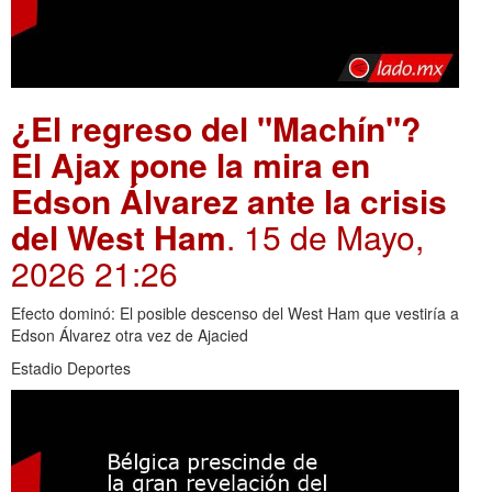
¿El regreso del "Machín"?
El Ajax pone la mira en
Edson Álvarez ante la crisis
del West Ham
. 15 de Mayo,
2026 21:26
Efecto dominó: El posible descenso del West Ham que vestiría a
Edson Álvarez otra vez de Ajacied
Estadio Deportes