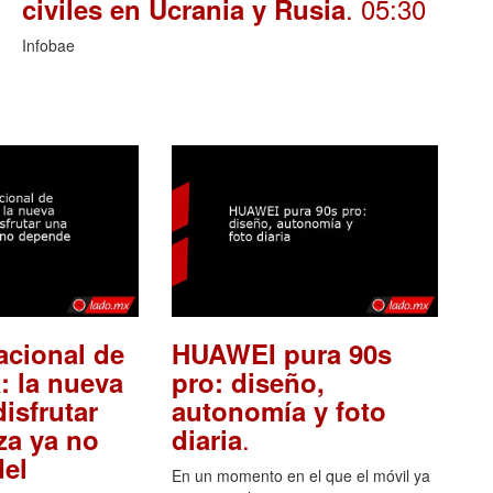
. 05:30
civiles en Ucrania y Rusia
Infobae
acional de
HUAWEI pura 90s
: la nueva
pro: diseño,
isfrutar
autonomía y foto
.
za ya no
diaria
el
En un momento en el que el móvil ya