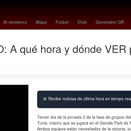
esa
INAPAM
Eclipse
España
Nueva York
Perú
Dólar esta
Al momento
Mapa
Futbol
Club
Generador QR
: A qué hora y dónde VER p
🚨 Recibe noticias de última hora en tiempo real
Tercer día de la jornada 2 de la fase de grupos 
Tunis, mismo que se jugará en el Geodis Park de 
Ambos equipos están necesitados de la victoria, l