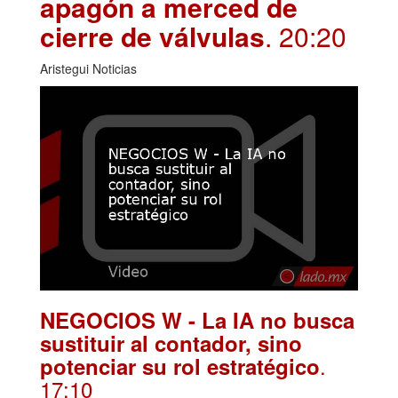
apagón a merced de
cierre de válvulas
. 20:20
Aristegui Noticias
NEGOCIOS W - La IA no busca
sustituir al contador, sino
.
potenciar su rol estratégico
17:10