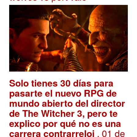
Solo tienes 30 días para
pasarte el nuevo RPG de
mundo abierto del director
de The Witcher 3, pero te
explico por qué no es una
carrera contrarreloj
. 01 de