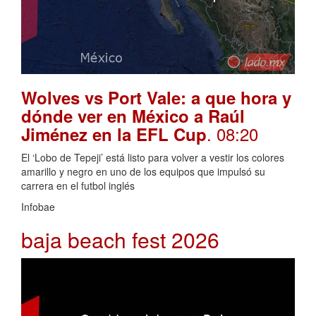
Wolves vs Port Vale: a que hora y
dónde ver en México a Raúl
. 08:20
Jiménez en la EFL Cup
El ‘Lobo de Tepeji’ está listo para volver a vestir los colores
amarillo y negro en uno de los equipos que impulsó su
carrera en el futbol inglés
Infobae
baja beach fest 2026