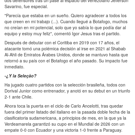
dos defensores tras un pase al espacio del venezolano Jefferson
Savarino, fue especial.
"Parecía que estaba en un sueño. Quiero agradecer a todos los
que creen en mi trabajo (...). Cuando llegué a Botafogo, muchos
no creían en mi potencial, solo que yo sabía lo que podía dar al
equipo y estoy muy feliz", comentó Igor Jesus tras el partido.
Después de debutar con el Coritiba en 2019 con 17 años, el
atacante tomó una polémica decisión al irse en 2021 al Shabab
Al-Ahli de Emiratos Árabes Unidos, donde se mantuvo hasta que
retornó a su país con el Botafogo el año pasado. Su impacto fue
inmediato.
-¿Y la Seleção?
Ha jugado cuatro partidos con la selección brasileña, todos con
Dorival Junior como entrenador, y anotó en su debut en un triunfo
2-1 ante Chile.
Ahora toca la puerta en el ciclo de Carlo Ancelotti, tras quedar
fuera del primer listado del italiano en la pasada doble fecha de la
clasificatoria sudamericana, a principios de mes, en la que ya la
Verdeamarela garantizó su cupo en el Mundial de 2026 con un
empate 0-0 con Ecuador y una victoria 1-0 frente a Paraguay.