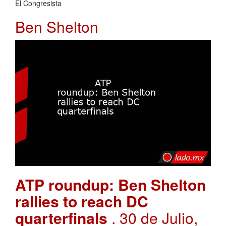
El Congresista
Ben Shelton
ATP roundup: Ben Shelton
rallies to reach DC
quarterfinals
. 30 de Julio,