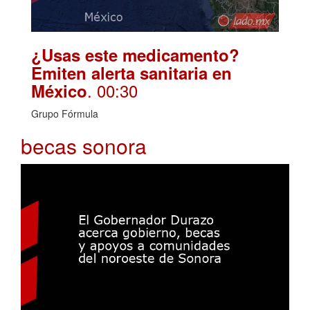
¿Usas este medicamento?
Emiten alerta sanitaria en
. 00:30
México
Grupo Fórmula
becas sonora