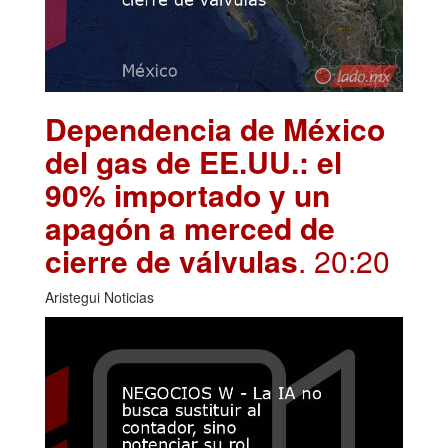
Dependencia de México
del gas de EE.UU.: el
90% importado y un
apagón a merced de
cierre de válvulas
. 20:20
Aristegui Noticias