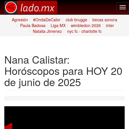
Tog
nav
Agresión
#OndaDeCalor
club brugge
becas sonora
Paula Badosa
Liga MX
wimbledon 2026
inter
Natalia Jimenez
nyc fc - charlotte fc
Nana Calistar:
Horóscopos para HOY 20
de junio de 2025