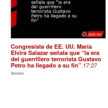
Congresista de EE. UU. María
Elvira Salazar señala que “la era
del guerrillero terrorista Gustavo
.17:27
Petro ha llegado a su fin”
Semana