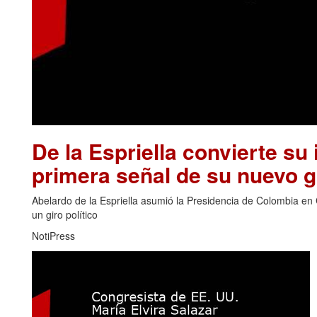
De la Espriella convierte su 
primera señal de su nuevo 
Abelardo de la Espriella asumió la Presidencia de Colombia en 
un giro político
NotiPress