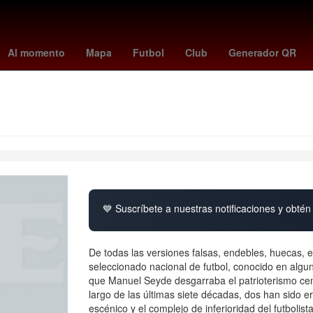
enderás
Rosario
Incendio
Asamblea
disney plus
hugo aguilar
Al momento
Mapa
Futbol
Club
Generador QR
💙 Suscríbete a nuestras notificaciones y obtén 
De todas las versiones falsas, endebles, huecas, em
seleccionado nacional de futbol, conocido en al
que Manuel Seyde desgarraba el patrioterismo ce
largo de las últimas siete décadas, dos han sido e
escénico y el complejo de inferioridad del futbolis