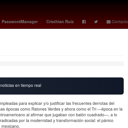
 ortiz candidato
Racing Club
Arturo Carmona
PasswordManager
Cristhian Ruiz
Contacto
noticias en tiempo real
pleadas para explicar y/o justificar las frecuentes derrotas del
gunas épocas como Ratones Verdes y ahora como el Tri —época en la
ntroamericano al afirmar que jugaban con balón cuadrado—, a lo
rradicadas por la modernidad y transformación social: el pánico
ta mexicano.