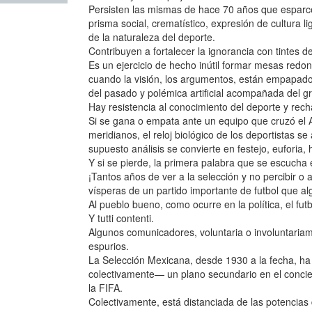
Persisten las mismas de hace 70 años que esparcen
prisma social, crematístico, expresión de cultura li
de la naturaleza del deporte.
Contribuyen a fortalecer la ignorancia con tintes de
Es un ejercicio de hecho inútil formar mesas redond
cuando la visión, los argumentos, están empapados
del pasado y polémica artificial acompañada del gri
Hay resistencia al conocimiento del deporte y rec
Si se gana o empata ante un equipo que cruzó el At
meridianos, el reloj biológico de los deportistas se
supuesto análisis se convierte en festejo, euforia, 
Y si se pierde, la primera palabra que se escucha 
¡Tantos años de ver a la selección y no percibir o
vísperas de un partido importante de futbol que al
Al pueblo bueno, como ocurre en la política, el futbo
Y tutti contenti.
Algunos comunicadores, voluntaria o involuntariam
espurios.
La Selección Mexicana, desde 1930 a la fecha, h
colectivamente— un plano secundario en el conciert
la FIFA.
Colectivamente, está distanciada de las potencias de