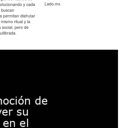
Lado.mx
olucionando y cada
 buscan
es permitan disfrutar
 mismo ritual y la
 social, pero de
ilibrada.