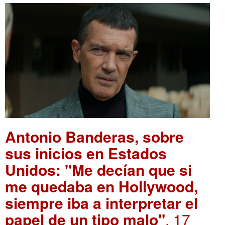
Antonio Banderas, sobre
sus inicios en Estados
Unidos: "Me decían que si
me quedaba en Hollywood,
siempre iba a interpretar el
papel de un tipo malo"
. 17