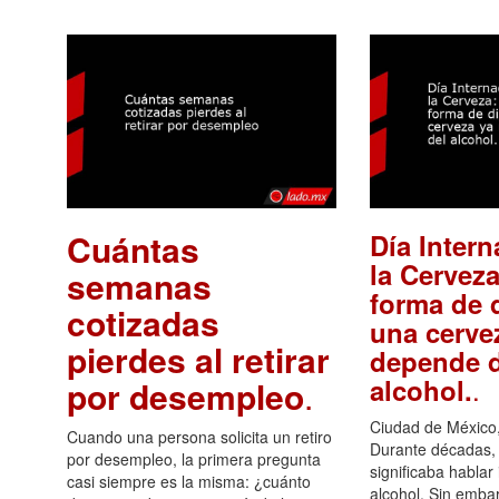
Cuántas
Día Intern
la Cerveza
semanas
forma de d
cotizadas
una cerve
pierdes al retirar
depende d
.
alcohol.
por desempleo
.
Ciudad de México,
Cuando una persona solicita un retiro
Durante décadas, 
por desempleo, la primera pregunta
significaba hablar
casi siempre es la misma: ¿cuánto
alcohol. Sin embar