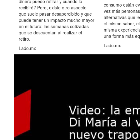
dinero puedo retirar y cuándo lo
consumo están ev
recibiré? Pero, existe otro aspecto
vez más personas
que suele pasar desapercibido y que
alternativas que l
puede tener un impacto mucho mayor
el mismo sabor, el
en el futuro: las semanas cotizadas
misma experiencia
que se descuentan al realizar el
una forma más equ
retiro.
Lado.mx
Lado.mx