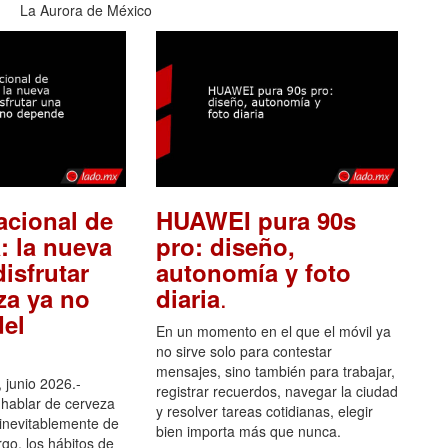
La Aurora de México
acional de
HUAWEI pura 90s
: la nueva
pro: diseño,
isfrutar
autonomía y foto
.
za ya no
diaria
el
En un momento en el que el móvil ya
no sirve solo para contestar
mensajes, sino también para trabajar,
 junio 2026.-
registrar recuerdos, navegar la ciudad
hablar de cerveza
y resolver tareas cotidianas, elegir
 inevitablemente de
bien importa más que nunca.
go, los hábitos de