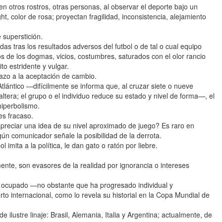
 otros rostros, otras personas, al observar el deporte bajo un
ght, color de rosa; proyectan fragilidad, inconsistencia, alejamiento
 superstición.
as tras los resultados adversos del futbol o de tal o cual equipo
 de los dogmas, vicios, costumbres, saturados con el olor rancio
to estridente y vulgar.
hazo a la aceptación de cambio.
lántico —difícilmente se informa que, al cruzar siete o nueve
 altera; el grupo o el individuo reduce su estado y nivel de forma—, el
hiperbolismo.
es fracaso.
 apreciar una idea de su nivel aproximado de juego? Es raro en
gún comunicador señale la posibilidad de la derrota.
l imita a la política, le dan gato o ratón por liebre.
ente, son evasores de la realidad por ignorancia o intereses
a ocupado —no obstante que ha progresado individual y
o internacional, como lo revela su historial en la Copa Mundial de
 ilustre linaje: Brasil, Alemania, Italia y Argentina; actualmente, de