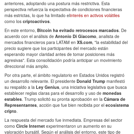
anteriores, adoptando una postura más restrictiva. Esta
perspectiva refuerza la expectativa de condiciones financieras
más estrictas, lo que ha limitado el
interés en activos volátiles
como los
criptoactivos
.
En este entorno,
Bitcoin ha evitado retrocesos marcados
. De
acuerdo con el análisis de
Antonio Di Giacomo
, analista de
mercados financieros para LATAM en
XS.com
, "la estabilidad del
precio sugiere que los participantes del mercado están
esperando mayor claridad antes de tomar posiciones más
agresivas". Esta consolidación podría anticipar un movimiento
direccional más amplio.
Por otra parte, el ámbito regulatorio en Estados Unidos registró
un desarrollo relevante. El presidente
Donald Trump
manifestó
su respaldo a la
Ley Genius
, una iniciativa legislativa que busca
establecer reglas claras para el desarrollo y uso de
monedas
estables
. Trump solicitó su pronta aprobación en la
Cámara de
Representantes
, acción que fue bien recibida por el
ecosistema
cripto
.
La respuesta del mercado fue inmediata. Empresas del sector
como
Circle Internet
experimentaron un aumento en su
valoración bursátil. Según el análisis del entorno, este tipo de