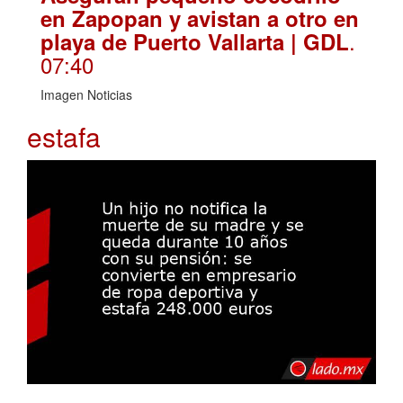
en Zapopan y avistan a otro en
.
playa de Puerto Vallarta | GDL
07:40
Imagen Noticias
estafa