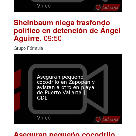
Sheinbaum niega trasfondo
político en detención de Ángel
. 09:50
Aguirre
Grupo Fórmula
Aseguran pequeño cocodrilo