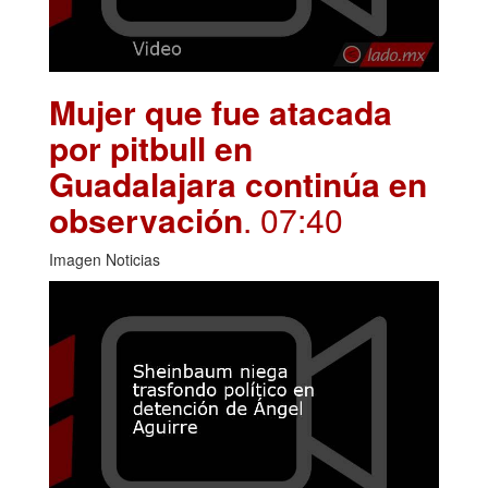
Mujer que fue atacada
por pitbull en
Guadalajara continúa en
observación
. 07:40
Imagen Noticias