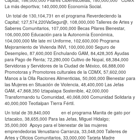
La más deportiva; 140,000,000 Economía Social.
Un total de 130,104,731 en el programa Reverdeciendo la
Capital; 127,574,220VaSegur@, 108,000,000 Talleres de Artes y
Saberes Comunitarios, 107,000,000 Becas Pilares Bienestar,
106,000,000 Educación para la Autonomía Económica,
104,000,000 Me late mi Uniforme, 102,600,000 Programa
Mejoramiento de Vivienda INVI, 100,000,000 Seguro de
Desempleo, 87,600,000 Enchulando GAM, 84,428,305 Ayudas
para Pago de Renta; 72,280,000 Cultivo de Nopal, 68,384,000
Servidoras y Servidores de la Ciudad de México, 66,888,000
Promotoras y Promotores culturales de la CDMX, 57,602,000
Manos a la Olla Raciones Alimenticias, 50,000,000 Bienestar para
las Mujeres en Situación de Violencia, 48,400,000 Las Jefas
GAM, 47,868,350 Iztapalapa Sostenible, 42,000,000
Transformando tu Comunidad, 40,068,000 Comunidad Solidaria y
40,000,000 Teotlalpan Tierra Fértil.
Un total de 39,840,000 en el programa Manita de gato por
Iztacalco, 38,655,000 Para las Jefas, Miguel Hidalgo;
35,000,000 Apoyo para el bienestar de las mujeres
emprendedoras Venustiano Carranza, 33,048,000 Talleres de
Artes y Oficios Comunitarios, 33,000,000 Tarjeta Madre