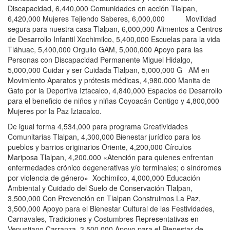
Discapacidad, 6,440,000 Comunidades en acción Tlalpan,
6,420,000 Mujeres Tejiendo Saberes, 6,000,000 Movilidad
segura para nuestra casa Tlalpan, 6,000,000 Alimentos a Centros
de Desarrollo Infantil Xochimilco, 5,400,000 Escuelas para la vida
Tláhuac, 5,400,000 Orgullo GAM, 5,000,000 Apoyo para las
Personas con Discapacidad Permanente Miguel Hidalgo,
5,000,000 Cuidar y ser Cuidada Tlalpan, 5,000,000 G AM en
Movimiento Aparatos y prótesis médicas, 4,980,000 Manita de
Gato por la Deportiva Iztacalco, 4,840,000 Espacios de Desarrollo
para el beneficio de niños y niñas Coyoacán Contigo y 4,800,000
Mujeres por la Paz Iztacalco.
De igual forma 4,534,000 para programa Creatividades
Comunitarias Tlalpan, 4,300,000 Bienestar jurídico para los
pueblos y barrios originarios Oriente, 4,200,000 Círculos
Mariposa Tlalpan, 4,200,000 «Atención para quienes enfrentan
enfermedades crónico degenerativas y/o terminales; o síndromes
por violencia de género» Xochimilco, 4,000,000 Educación
Ambiental y Cuidado del Suelo de Conservación Tlalpan,
3,500,000 Con Prevención en Tlalpan Construimos La Paz,
3,500,000 Apoyo para el Bienestar Cultural de las Festividades,
Carnavales, Tradiciones y Costumbres Representativas en
Venustiano Carranza, 3,500,000 Apoyo para el Bienestar de