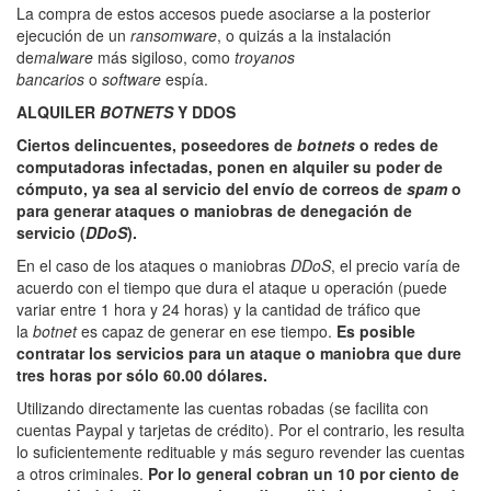
La compra de estos accesos puede asociarse a la posterior
ejecución de un
ransomware
, o quizás a la instalación
de
malware
más sigiloso, como
troyanos
bancarios
o
software
espía.
ALQUILER
BOTNETS
Y DDOS
Ciertos delincuentes, poseedores de
botnets
o redes de
computadoras infectadas, ponen en alquiler su poder de
cómputo, ya sea al servicio del envío de correos de
spam
o
para generar ataques o maniobras de denegación de
servicio (
DDoS
).
En el caso de los ataques o maniobras
DDoS
, el precio varía de
acuerdo con el tiempo que dura el ataque u operación (puede
variar entre 1 hora y 24 horas) y la cantidad de tráfico que
la
botnet
es capaz de generar en ese tiempo.
Es posible
contratar los servicios para un ataque o maniobra que dure
tres horas por sólo 60.00 dólares.
Utilizando directamente las cuentas robadas (se facilita con
cuentas Paypal y tarjetas de crédito). Por el contrario, les resulta
lo suficientemente redituable y más seguro revender las cuentas
a otros criminales.
Por lo general cobran un 10 por ciento de