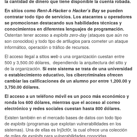
la cantidad de dinero que tiene disponible la cuenta robada.
En sitios como
Rent-A-Hacker
o
Hacker’s Bay
se pueden
contratar todo tipo de servicios. Los atacantes u operadores
se promocionan destacando sus habilidades técnicas y
conocimientos en diferentes lenguajes de programación.
Ostentan tener acceso a
exploits zero-day
(ataques que aún no
son conocidos) y todo tipo de artilugios para cometer un ataque
informático, operación o tráfico de recursos.
El acceso ilegal a sitios
web
o una organización cuestan entre
500 y 3,500.00 dólares, dependiendo la arquitectura del sitio y
de la organización.
Si este sistema se trata de una universidad
o establecimiento educativo, los cibercriminales ofrecen
cambiar las calificaciones de un alumno por entre 1,200.00 y
3,750.00 dólares.
El acceso a un teléfono móvil es un poco más económico y
ronda los 600 dólares, mientras que el acceso al correo
electrónico y redes sociales cuestan hasta 800 dólares.
Existen también en el mercado bases de datos con todo tipo
de
exploits
(programas que explotan vulnerabilidades en los
sistemas). Una de ellas es Inj3ct0r, la cual ofrece una colección
de miles de
exploits
para vulnerabilidades conocidas.