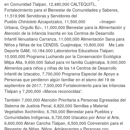
en Comunidad Tlalpan, 12,480,000 CALTEQUITL,
Fortalecimiento para el Bienestar de Comunidades y Saberes,
11,519,996 Servidoras y Servidores del
Pueblo
Chintololo
Azcapotzalco, 11,500,000 «Imagen
Urbana, Orgullo BJ», 11,000,000 Bienestar para la Alimentación y
Atención de la Infancia Inscrita en los Centros de Desarrollo
Infantil Venustiano Carranza, 11,000,000 Alimentación Sana para
Niños y Niñas de los CENDIS, Cuajimalpa; 10,800,000 Me Late
Deporte GAM, 10,184,000 Laboratorios Educativos Tlalpan;
10,000,000 Programa Luchando por la Conservación Ecológica
Milpa Alta, 9,600,000 Salud para mi familia Cuajimalpa, 9,000,000
Alimentos para niños y niñas de los 14 Centros de Desarrollo
Infantil de Iztacalco, 7,700,000 Programa Especial de Apoyo a
Personas que perdieron algún familiar en el sismo del 19 de
septiembre de 2017, 7,500,000 Fortalecimiento para las Infancias
Tlalpan y 7,200,000 «Manos reconocidas”.
También 7,000,000 Atención Prioritaria a Personas Egresadas del
Sistema de Justicia Penal, 6,820,000 Semillas y Material
Vegetativo Xochimilco, 6,760,000 Bienestar para Pueblos y
Comunidades Indígenas, 6,720,000 Iztacalco por Amor al Arte,
6,600,000 Abran Cancha Tlalpan, 6,500,000 Coinversión para el
Bienestar de Niñas, Niños, Adolescentes y Personas con