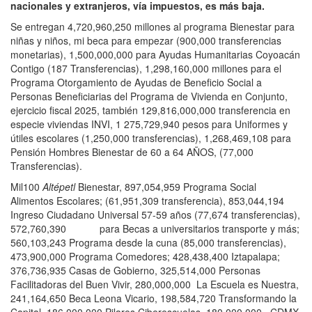
nacionales y extranjeros, vía impuestos, es más baja.
Se entregan 4,720,960,250 millones al programa Bienestar para
niñas y niños, mi beca para empezar (900,000 transferencias
monetarias), 1,500,000,000 para Ayudas Humanitarias Coyoacán
Contigo (187 Transferencias), 1,298,160,000 millones para el
Programa Otorgamiento de Ayudas de Beneficio Social a
Personas Beneficiarias del Programa de Vivienda en Conjunto,
ejercicio fiscal 2025, también 129,816,000,000 transferencia en
especie viviendas INVI, 1 275,729,940 pesos para Uniformes y
útiles escolares (1,250,000 transferencias), 1,268,469,108 para
Pensión Hombres Bienestar de 60 a 64 AÑOS, (77,000
Transferencias).
Mil100
Altépetl
Bienestar, 897,054,959 Programa Social
Alimentos Escolares; (61,951,309 transferencia), 853,044,194
Ingreso Ciudadano Universal 57-59 años (77,674 transferencias),
572,760,390 para Becas a universitarios transporte y más;
560,103,243 Programa desde la cuna (85,000 transferencias),
473,900,000 Programa Comedores; 428,438,400 Iztapalapa;
376,736,935 Casas de Gobierno, 325,514,000 Personas
Facilitadoras del Buen Vivir, 280,000,000 La Escuela es Nuestra,
241,164,650 Beca Leona Vicario, 198,584,720 Transformando la
Capital, 186,000,000 Pilares Ciberescuelas, 180,000,000 CDMX