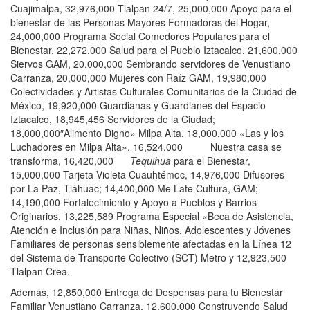
Cuajimalpa, 32,976,000 Tlalpan 24/7, 25,000,000 Apoyo para el
bienestar de las Personas Mayores Formadoras del Hogar,
24,000,000 Programa Social Comedores Populares para el
Bienestar, 22,272,000 Salud para el Pueblo Iztacalco, 21,600,000
Siervos GAM, 20,000,000 Sembrando servidores de Venustiano
Carranza, 20,000,000 Mujeres con Raíz GAM, 19,980,000
Colectividades y Artistas Culturales Comunitarios de la Ciudad de
México, 19,920,000 Guardianas y Guardianes del Espacio
Iztacalco, 18,945,456 Servidores de la Ciudad;
18,000,000″Alimento Digno» Milpa Alta, 18,000,000 «Las y los
Luchadores en Milpa Alta», 16,524,000 Nuestra casa se
transforma, 16,420,000
Tequihua
para el Bienestar,
15,000,000 Tarjeta Violeta Cuauhtémoc, 14,976,000 Difusores
por La Paz, Tláhuac; 14,400,000 Me Late Cultura, GAM;
14,190,000 Fortalecimiento y Apoyo a Pueblos y Barrios
Originarios, 13,225,589 Programa Especial «Beca de Asistencia,
Atención e Inclusión para Niñas, Niños, Adolescentes y Jóvenes
Familiares de personas sensiblemente afectadas en la Línea 12
del Sistema de Transporte Colectivo (SCT) Metro y 12,923,500
Tlalpan Crea.
Además, 12,850,000 Entrega de Despensas para tu Bienestar
Familiar Venustiano Carranza, 12,600,000 Construyendo Salud