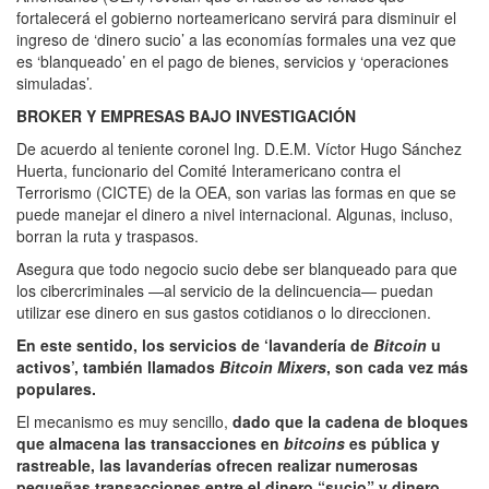
fortalecerá el gobierno norteamericano servirá para disminuir el
ingreso de ‘dinero sucio’ a las economías formales una vez que
es ‘blanqueado’ en el pago de bienes, servicios y ‘operaciones
simuladas’.
BROKER Y EMPRESAS BAJO INVESTIGACIÓN
De acuerdo al teniente coronel Ing. D.E.M. Víctor Hugo Sánchez
Huerta, funcionario del Comité Interamericano contra el
Terrorismo (CICTE) de la OEA, son varias las formas en que se
puede manejar el dinero a nivel internacional. Algunas, incluso,
borran la ruta y traspasos.
Asegura que todo negocio sucio debe ser blanqueado para que
los cibercriminales —al servicio de la delincuencia— puedan
utilizar ese dinero en sus gastos cotidianos o lo direccionen.
En este sentido, los servicios de ‘lavandería de
Bitcoin
u
activos’, también llamados
Bitcoin Mixers
, son cada vez más
populares.
El mecanismo es muy sencillo,
dado que la cadena de bloques
que almacena las transacciones en
bitcoins
es pública y
rastreable, las lavanderías ofrecen realizar numerosas
pequeñas transacciones entre el dinero “sucio” y dinero