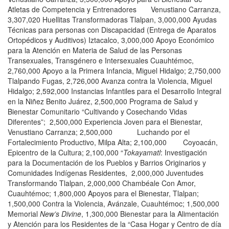
Atletas de Competencia y Entrenadores Venustiano Carranza,
3,307,020 Huellitas Transformadoras Tlalpan, 3,000,000 Ayudas
Técnicas para personas con Discapacidad (Entrega de Aparatos
Ortopédicos y Auditivos) Iztacalco, 3,000,000 Apoyo Económico
para la Atención en Materia de Salud de las Personas
Transexuales, Transgénero e Intersexuales Cuauhtémoc,
2,760,000 Apoyo a la Primera Infancia, Miguel Hidalgo; 2,750,000
Tlalpando Fugas, 2,726,000 Avanza contra la Violencia, Miguel
Hidalgo; 2,592,000 Instancias Infantiles para el Desarrollo Integral
en la Niñez Benito Juárez, 2,500,000 Programa de Salud y
Bienestar Comunitario “Cultivando y Cosechando Vidas
Diferentes”; 2,500,000 Experiencia Joven para el Bienestar,
Venustiano Carranza; 2,500,000 Luchando por el
Fortalecimiento Productivo, Milpa Alta; 2,100,000 Coyoacán,
Epicentro de la Cultura; 2,100,000 “
Tokayamatl
: Investigación
para la Documentación de los Pueblos y Barrios Originarios y
Comunidades Indígenas Residentes, 2,000,000 Juventudes
Transformando Tlalpan, 2,000,000 Chambéale Con Amor,
Cuauhtémoc; 1,800,000 Apoyos para el Bienestar, Tlalpan;
1,500,000 Contra la Violencia, Avánzale, Cuauhtémoc; 1,500,000
Memorial
New’s Divine
, 1,300,000 Bienestar para la Alimentación
y Atención para los Residentes de la “Casa Hogar y Centro de día