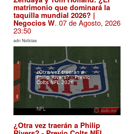
matrimonio que dominará la
taquilla mundial 2026? |
. 07 de Agosto, 2026
Negocios W
23:50
adn Noticias
¿Otra vez traerán a Philip
Rivers? - Previo Colts NFL