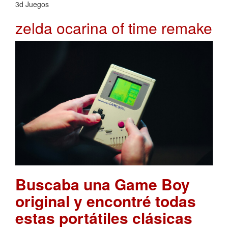
3d Juegos
zelda ocarina of time remake
Buscaba una Game Boy
original y encontré todas
estas portátiles clásicas