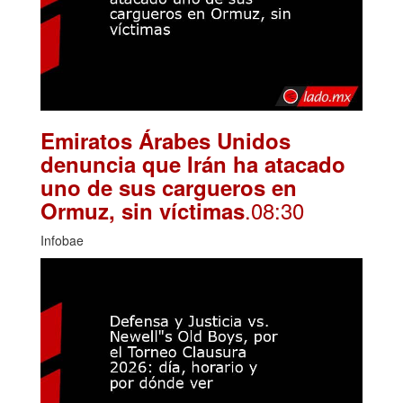
Emiratos Árabes Unidos
denuncia que Irán ha atacado
uno de sus cargueros en
.08:30
Ormuz, sin víctimas
Infobae