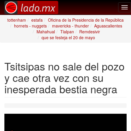
Tog
nav
tottenham
estafa
Oficina de la Presidencia de la República
hornets - nuggets
mavericks - thunder
Aguascalientes
Mahahual
Tlalpan
Remdesivir
que se festeja el 20 de mayo
Tsitsipas no sale del pozo
y cae otra vez con su
inesperada bestia negra