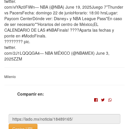
twitter.
com/viYAz0FiWn— NBA (@NBA) June 19, 2025Juego 7*Thunder
vs PacersFecha: domingo 22 de junioHorario: 18:00 hrsLugar:
Paycom CenterDónde ver: Disney+ y NBA League Pass*En caso
de ser necesario**Horarios del centro de México¡EL
CALENDARIO DE LAS #NBAFinals! ????Aparta las fechas y
ponte en #ModoFinals.
???????? pic.
twitter.
com/2J1LQQQGA4— NBA MÉXICO (@NBAMEX) June 3,
2025ZZM
Milenio
Compartir en:
Copiar URL