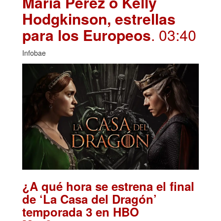
María Pérez o Kelly
Hodgkinson, estrellas
para los Europeos
. 03:40
Infobae
¿A qué hora se estrena el final
de ‘La Casa del Dragón’
temporada 3 en HBO