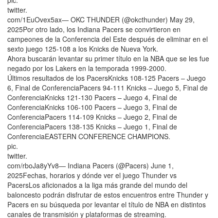
twitter.
com/1EuOvex5ax— OKC THUNDER (@okcthunder) May 29,
2025Por otro lado, los Indiana Pacers se convirtieron en
campeones de la Conferencia del Este después de eliminar en el
sexto juego 125-108 a los Knicks de Nueva York.
Ahora buscarán levantar su primer título en la NBA que se les fue
negado por los Lakers en la temporada 1999-2000.
Últimos resultados de los PacersKnicks 108-125 Pacers – Juego
6, Final de ConferenciaPacers 94-111 Knicks – Juego 5, Final de
ConferenciaKnicks 121-130 Pacers – Juego 4, Final de
ConferenciaKnicks 106-100 Pacers – Juego 3, Final de
ConferenciaPacers 114-109 Knicks – Juego 2, Final de
ConferenciaPacers 138-135 Knicks – Juego 1, Final de
ConferenciaEASTERN CONFERENCE CHAMPIONS.
pic.
twitter.
com/rboJa8yYv8— Indiana Pacers (@Pacers) June 1,
2025Fechas, horarios y dónde ver el juego Thunder vs
PacersLos aficionados a la liga más grande del mundo del
baloncesto podrán disfrutar de estos encuentros entre Thunder y
Pacers en su búsqueda por levantar el título de NBA en distintos
canales de transmisión y plataformas de streaming.