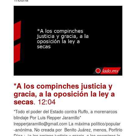
*A los compinches justicia y
gracia, a la oposición la ley a
. 12:04
secas
*Todo el poder del Estado contra Ruffo, a morenarcos
blindaje Por Luis Repper Jaramillo*
lrepperjaramillo@gmail.com La máxima político/popular
-anónima. No creada por Benito Juárez, menos, Porfirio
Díaz-: “a los amigos justicia y gracia, a los enemigos la