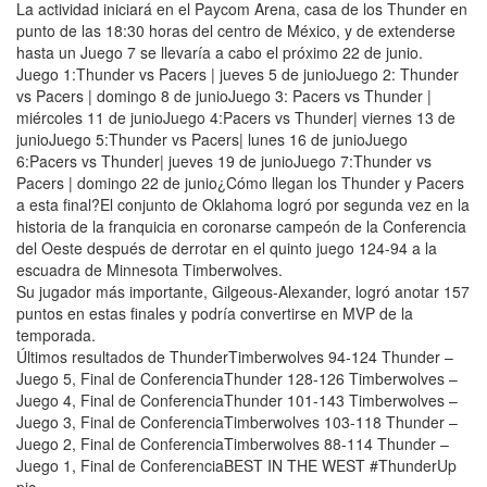
La actividad iniciará en el Paycom Arena, casa de los Thunder en
punto de las 18:30 horas del centro de México, y de extenderse
hasta un Juego 7 se llevaría a cabo el próximo 22 de junio.
Juego 1:Thunder vs Pacers | jueves 5 de junioJuego 2: Thunder
vs Pacers | domingo 8 de junioJuego 3: Pacers vs Thunder |
miércoles 11 de junioJuego 4:Pacers vs Thunder| viernes 13 de
junioJuego 5:Thunder vs Pacers| lunes 16 de junioJuego
6:Pacers vs Thunder| jueves 19 de junioJuego 7:Thunder vs
Pacers | domingo 22 de junio¿Cómo llegan los Thunder y Pacers
a esta final?El conjunto de Oklahoma logró por segunda vez en la
historia de la franquicia en coronarse campeón de la Conferencia
del Oeste después de derrotar en el quinto juego 124-94 a la
escuadra de Minnesota Timberwolves.
Su jugador más importante, Gilgeous-Alexander, logró anotar 157
puntos en estas finales y podría convertirse en MVP de la
temporada.
Últimos resultados de ThunderTimberwolves 94-124 Thunder –
Juego 5, Final de ConferenciaThunder 128-126 Timberwolves –
Juego 4, Final de ConferenciaThunder 101-143 Timberwolves –
Juego 3, Final de ConferenciaTimberwolves 103-118 Thunder –
Juego 2, Final de ConferenciaTimberwolves 88-114 Thunder –
Juego 1, Final de ConferenciaBEST IN THE WEST #ThunderUp
pic.