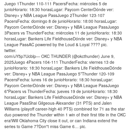
Juego 1Thunder 110-111 PacersFecha: miércoles 5 de
junioHorario: 18:30 horasLugar: Paycom CenterDónde ver:
Disney+ y NBA League PassJuego 2Thunder 123-107
PacersFecha: domingo 8 de junioHorario: 18:00 horasLugar:
Paycom CenterDónde ver: Disney+ y NBA League PassJuego
3Pacers vs ThunderFecha: miércoles 11 de junioHorario: 18:30
horasLugar: Bankers Life FieldhouseDónde ver: Disney+ y NBA
League PassAC powered by the Loud & Loyal ???? pic.
twitter.
com/uY5p7Ucblp— OKC THUNDER (@okcthunder) June 9,
2025Juego 4Pacers 104-111 ThunderFecha: viernes 13 de
junioHorario: 18:30 horasLugar: Bankers Life FieldhouseDónde
ver: Disney+ y NBA League PassJuego 5*Thunder 120-109
PacersFecha: lunes 16 de junioHorario: 18:30 horasLugar:
Paycom CenterDónde ver: Disney+ y NBA League PassJuego
6*Pacers vs ThunderFecha: jueves 19 de junioHorario: 18:30
horasLugar: Bankers Life FieldhouseDónde ver: Disney+ y NBA
League PassShai Gilgeous-Alexander (31 PTS) and Jalen
Williams (playoff career-high 40 PTS) combined for 71 as the star
duo powered the Thunder within 1 win of their first title in the OKC
era!Will Oklahoma City close it out, or can Indiana extend the
series to Game 7?Don"t miss Game 6… pic.