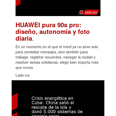
HUAWEI pura 90s pro:
diseño, autonomía y foto
.
diaria
En un momento en el que el móvil ya no sirve solo
para contestar mensajes, sino también para
trabajar, registrar recuerdos, navegar la ciudad y
resolver tareas cotidianas, elegir bien importa más
que nunca.
Lado.mx