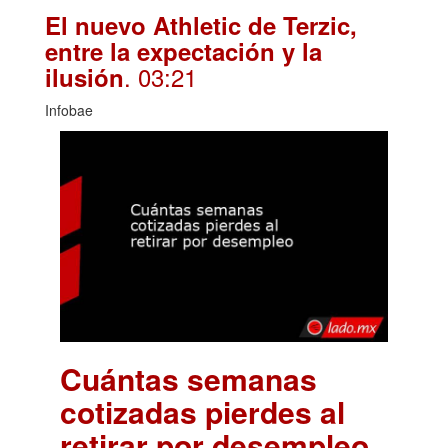
El nuevo Athletic de Terzic,
entre la expectación y la
. 03:21
ilusión
Infobae
Cuántas semanas
cotizadas pierdes al
retirar por desempleo
.