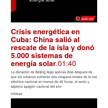
Crisis energética en
Cuba: China salió al
rescate de la isla y donó
5.000 sistemas de
energía solar
.01:40
La donación de Beijing llegó apenas días después de
que los cubanos sufrieran dos colapsos totales de la red
eléctrica nacional en menos de 48 horas, el sexto y
séptimo apagón nacional del año
Infobae