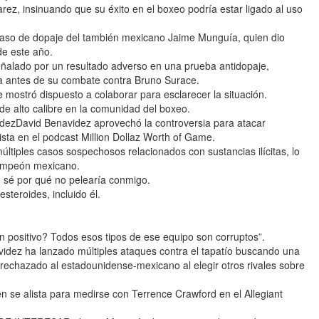
rez, insinuando que su éxito en el boxeo podría estar ligado al uso
e caso de dopaje del también mexicano Jaime Munguía, quien dio
de este año.
ñalado por un resultado adverso en una prueba antidopaje,
a antes de su combate contra Bruno Surace.
 mostró dispuesto a colaborar para esclarecer la situación.
de alto calibre en la comunidad del boxeo.
dezDavid Benavidez aprovechó la controversia para atacar
sta en el podcast Million Dollaz Worth of Game.
ltiples casos sospechosos relacionados con sustancias ilícitas, lo
 campeón mexicano.
o sé por qué no pelearía conmigo.
teroides, incluido él.
 positivo? Todos esos tipos de ese equipo son corruptos”.
dez ha lanzado múltiples ataques contra el tapatío buscando una
rechazado al estadounidense-mexicano al elegir otros rivales sobre
n se alista para medirse con Terrence Crawford en el Allegiant