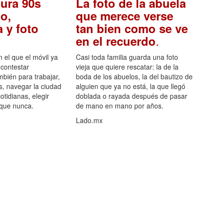
ura 90s
La foto de la abuela
o,
que merece verse
 y foto
tan bien como se ve
.
en el recuerdo
el que el móvil ya
Casi toda familia guarda una foto
 contestar
vieja que quiere rescatar: la de la
mbién para trabajar,
boda de los abuelos, la del bautizo de
s, navegar la ciudad
alguien que ya no está, la que llegó
otidianas, elegir
doblada o rayada después de pasar
 que nunca.
de mano en mano por años.
Lado.mx