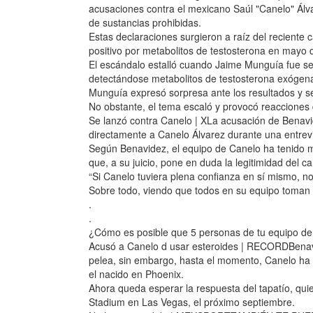
acusaciones contra el mexicano Saúl "Canelo" Álva
de sustancias prohibidas.
Estas declaraciones surgieron a raíz del recient
positivo por metabolitos de testosterona en mayo 
El escándalo estalló cuando Jaime Munguía fue se
detectándose metabolitos de testosterona exógen
Munguía expresó sorpresa ante los resultados y se
No obstante, el tema escaló y provocó reacciones 
Se lanzó contra Canelo | XLa acusación de Benavi
directamente a Canelo Álvarez durante una entrevi
Según Benavidez, el equipo de Canelo ha tenido mú
que, a su juicio, pone en duda la legitimidad del
“Si Canelo tuviera plena confianza en sí mismo, n
Sobre todo, viendo que todos en su equipo toman es
.
.
¿Cómo es posible que 5 personas de tu equipo den
Acusó a Canelo d usar esteroides | RECORDBenavi
pelea, sin embargo, hasta el momento, Canelo ha 
el nacido en Phoenix.
Ahora queda esperar la respuesta del tapatío, quie
Stadium en Las Vegas, el próximo septiembre.