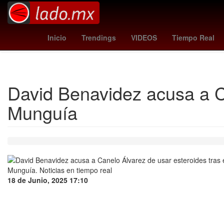
Santos Laguna femenil
Manu Chao
Maya Zapata
1
Inicio
Trendings
VIDEOS
Tiempo Real
David Benavidez acusa a Ca
Munguía
18 de Junio, 2025 17:10