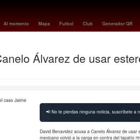
985
Terremoto de México de 1985
Tratamiento de aguas
Tribun
Al momento
Mapa
Futbol
Club
Generador QR
Corrupción de menores
Josué Alvarado
nelo Álvarez de usar estero
📢 No te pierdas ninguna noticia, suscríbete a n
David Benavidez acusa a Canelo Álvarez de usar 
mexicano volvió a la carga en contra del tapatío rt