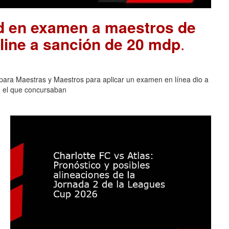
ad en examen a maestros de
ine a sanción de 20 mdp
.
para Maestras y Maestros para aplicar un examen en línea dio a
n el que concursaban