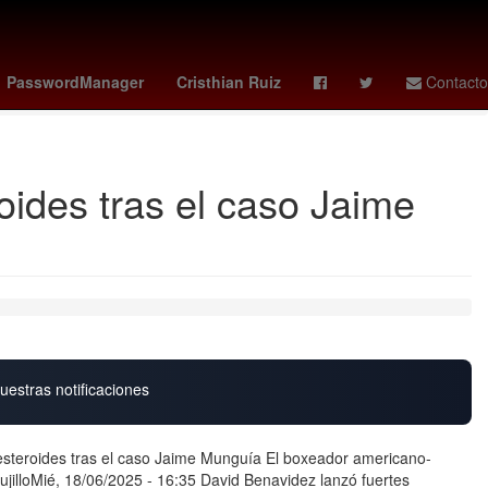
al Superior de Justicia de la Ciudad de México
Mercurio
PasswordManager
Cristhian Ruiz
Contacto
ides tras el caso Jaime
uestras notificaciones
esteroides tras el caso Jaime Munguía El boxeador americano-
rujilloMié, 18/06/2025 - 16:35 David Benavidez lanzó fuertes