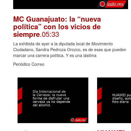
MC Guanajuato: la “nueva
política” con los vicios de
.05:33
siempre
La exhibida de ayer a la diputada local de Movimiento
Ciudadano, Sandra Pedroza Orozco, es de esas que pueden
marcar una carrera política. Y es una lástima
Periódico Correo