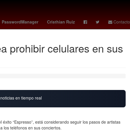
as femenil
sparta rotterdam - feyenoord
celtics
Elliot Page
PasswordManager
Cristhian Ruiz
Contacto
 prohibir celulares en sus
noticias en tiempo real
 éxito “Espresso”, está considerando seguir los pasos de artistas
 los teléfonos en sus conciertos.