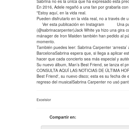
Sabrina no es la única que ha expresado esta pre
En 2016, Adele regañó a una fan por grabarla co
"Estoy aquí, en la vida real.
Pueden disfrutarlo en la vida real, no a través de u
Ver esta publicación en Instagram Una publi
(@sabrinacarpenter)Jack White ya hizo una gira c
mánager de Iron Maiden también han pedido al púb
momento.
También puedes leer: Sabrina Carpenter ‘arresta’
BarcelonaSabrina espera que, si llega a aplicar es
hacer que cada concierto sea más especial y autén
Su nuevo álbum, Man’s Best Friend, se lanza el p
CONSULTA AQUÍ LAS NOTICIAS DE ÚLTIMA HORA*br
Best Friend', su nuevo disco; esta es su fecha 
regreso del musicalSabrina Carpenter no usó pant
Excelsior
Compartir en: