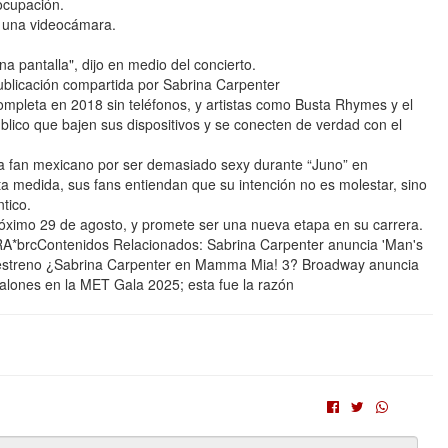
ocupación.
n una videocámara.
na pantalla", dijo en medio del concierto.
cación compartida por Sabrina Carpenter
ompleta en 2018 sin teléfonos, y artistas como Busta Rhymes y el
lico que bajen sus dispositivos y se conecten de verdad con el
 a fan mexicano por ser demasiado sexy durante “Juno” en
ta medida, sus fans entiendan que su intención no es molestar, sino
tico.
róximo 29 de agosto, y promete ser una nueva etapa en su carrera.
cContenidos Relacionados: Sabrina Carpenter anuncia 'Man's
de estreno ¿Sabrina Carpenter en Mamma Mia! 3? Broadway anuncia
alones en la MET Gala 2025; esta fue la razón