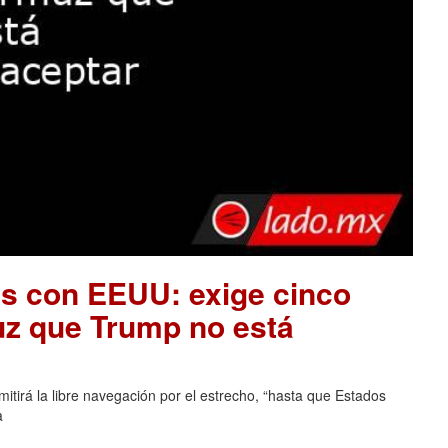
es con EEUU: exige cinco
uz que Trump no está
tirá la libre navegación por el estrecho, “hasta que Estados
a