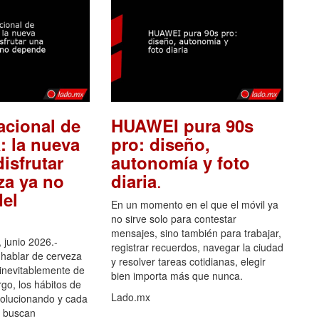
acional de
HUAWEI pura 90s
: la nueva
pro: diseño,
isfrutar
autonomía y foto
.
za ya no
diaria
el
En un momento en el que el móvil ya
no sirve solo para contestar
mensajes, sino también para trabajar,
 junio 2026.-
registrar recuerdos, navegar la ciudad
hablar de cerveza
y resolver tareas cotidianas, elegir
 inevitablemente de
bien importa más que nunca.
go, los hábitos de
Lado.mx
olucionando y cada
 buscan