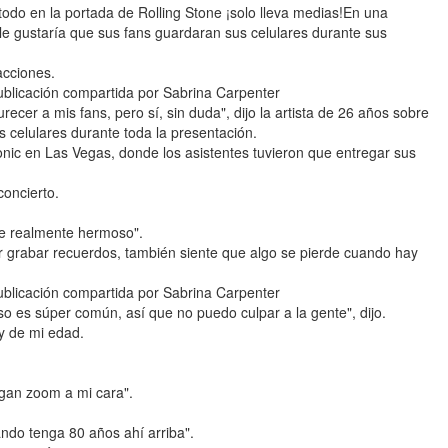
todo en la portada de Rolling Stone ¡solo lleva medias!En una
 le gustaría que sus fans guardaran sus celulares durante sus
acciones.
cación compartida por Sabrina Carpenter
ecer a mis fans, pero sí, sin duda", dijo la artista de 26 años sobre
s celulares durante toda la presentación.
 Sonic en Las Vegas, donde los asistentes tuvieron que entregar sus
concierto.
ue realmente hermoso".
 grabar recuerdos, también siente que algo se pierde cuando hay
cación compartida por Sabrina Carpenter
 es súper común, así que no puedo culpar a la gente", dijo.
y de mi edad.
agan zoom a mi cara".
ndo tenga 80 años ahí arriba".