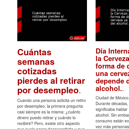
Cuántas
Día Intern
la Cerveza
semanas
forma de d
cotizadas
una cerve
pierdes al retirar
depende d
.
alcohol.
por desempleo
.
Ciudad de México,
Cuando una persona solicita un retiro
Durante décadas, 
por desempleo, la primera pregunta
significaba hablar
casi siempre es la misma: ¿cuánto
alcohol. Sin embar
dinero puedo retirar y cuándo lo
consumo están ev
recibiré? Pero, existe otro aspecto
vez más personas
que suele pasar desapercibido y que