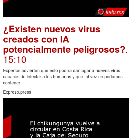
¿Existen nuevos virus
creados con IA
potencialmente peligrosos?
.
15:10
Expertos advierten que esto podría dar lugar a nuevos virus
capaces de infectar a los humanos y que tal vez no podamos
contener
Expreso.press