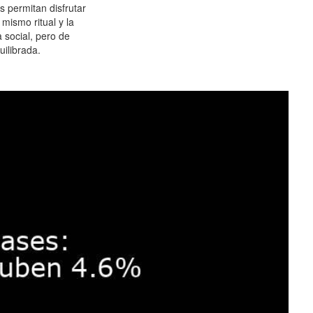
es permitan disfrutar
 mismo ritual y la
 social, pero de
ilibrada.