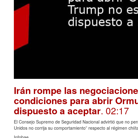
Irán rompe las negociacion
condiciones para abrir Orm
dispuesto a aceptar
. 02:17
El Consejo Supremo de Seguridad Nacional advirtió que no permi
Unidos no corrija su comportamiento” respecto al régimen chiít
Infobae