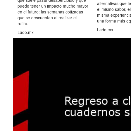
alternativas que l
puede tener un impacto mucho mayor
el mismo sabor, el
en el futuro: las semanas cotizadas
misma experiencia
que se descuentan al realizar el
una forma más equ
retiro.
Lado.mx
Lado.mx