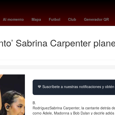
Jorge Rodríguez
américa - cruz azul
tudn en vivo
necaxa vs pum
Al momento
Mapa
Futbol
Club
Generador QR
to’ Sabrina Carpenter planea
💙 Suscríbete a nuestras notificaciones y obtén 
B.
RodríguezSabrina Carpenter, la cantante detrás del
como Adele, Madonna y Bob Dylan y decirle adiós a