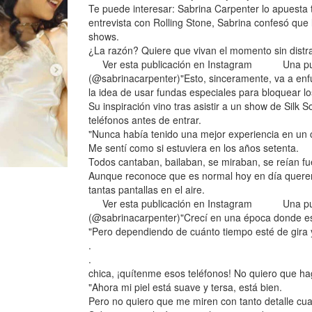
Te puede interesar: Sabrina Carpenter lo apuesta 
entrevista con Rolling Stone, Sabrina confesó que
shows.
¿La razón? Quiere que vivan el momento sin distr
Ver esta publicación en Instagram Una publi
(@sabrinacarpenter)"Esto, sinceramente, va a enfur
la idea de usar fundas especiales para bloquear lo
Su inspiración vino tras asistir a un show de Silk
teléfonos antes de entrar.
"Nunca había tenido una mejor experiencia en un 
Me sentí como si estuviera en los años setenta.
Todos cantaban, bailaban, se miraban, se reían f
Aunque reconoce que es normal hoy en día querer
tantas pantallas en el aire.
Ver esta publicación en Instagram Una publi
(@sabrinacarpenter)"Crecí en una época donde eso
"Pero dependiendo de cuánto tiempo esté de gira 
.
.
chica, ¡quítenme esos teléfonos! No quiero que h
"Ahora mi piel está suave y tersa, está bien.
Pero no quiero que me miren con tanto detalle cua