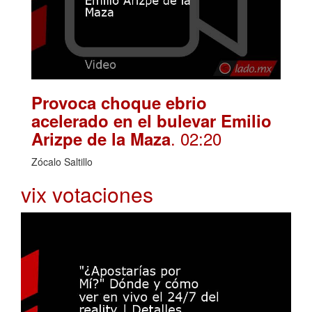
Provoca choque ebrio
acelerado en el bulevar Emilio
. 02:20
Arizpe de la Maza
Zócalo Saltillo
vix votaciones