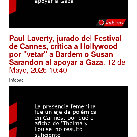
Paul Laverty, jurado del Festival
de Cannes, critica a Hollywood
por "vetar" a Bardem o Susan
. 12 de
Sarandon al apoyar a Gaza
Mayo, 2026 10:40
Infobae