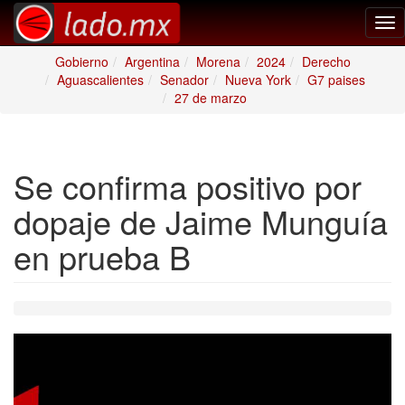
Tog
nav
Gobierno
Argentina
Morena
2024
Derecho
Aguascalientes
Senador
Nueva York
G7 paises
27 de marzo
Se confirma positivo por
dopaje de Jaime Munguía
en prueba B