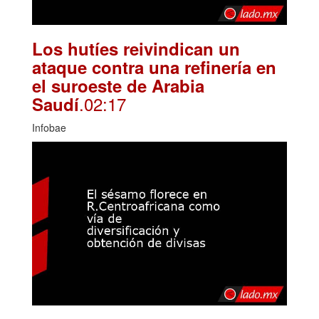
Los hutíes reivindican un
ataque contra una refinería en
el suroeste de Arabia
.02:17
Saudí
Infobae