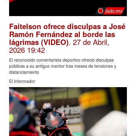
Faitelson ofrece disculpas a José
Ramón Fernández al borde las
. 27 de Abril,
lágrimas (VIDEO)
2026 19:42
El reconocido comentarista deportivo ofreció disculpas
públicas a su antiguo mentor tras meses de tensiones y
distanciamiento
El Informador