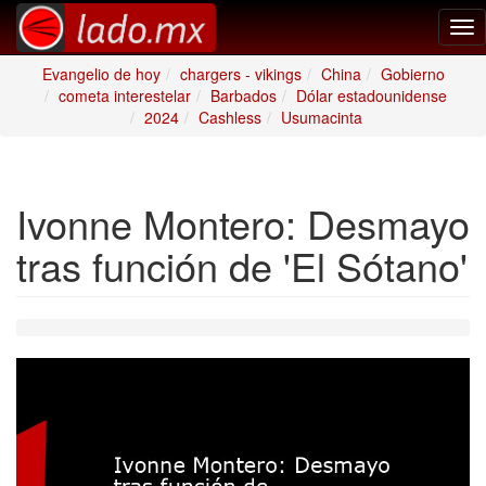
Tog
nav
Evangelio de hoy
chargers - vikings
China
Gobierno
cometa interestelar
Barbados
Dólar estadounidense
2024
Cashless
Usumacinta
Ivonne Montero: Desmayo
tras función de 'El Sótano'