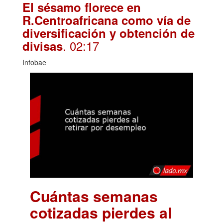
El sésamo florece en
R.Centroafricana como vía de
diversificación y obtención de
. 02:17
divisas
Infobae
Cuántas semanas
cotizadas pierdes al