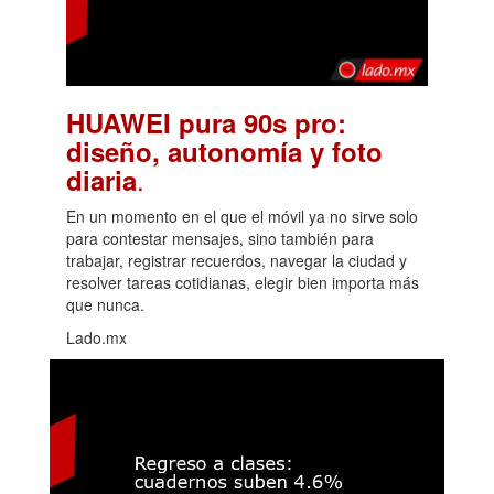
HUAWEI pura 90s pro:
diseño, autonomía y foto
.
diaria
En un momento en el que el móvil ya no sirve solo
para contestar mensajes, sino también para
trabajar, registrar recuerdos, navegar la ciudad y
resolver tareas cotidianas, elegir bien importa más
que nunca.
Lado.mx