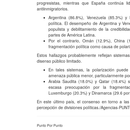
progresistas, mientras que España continúa li
antiinmigratorios.
Argentina (86.8%), Venezuela (85.3%) y 
política. El desempeño de Argentina y Ven
populista y debilitamiento de la credibili
partes de América Latina.
Por el contrario, Omán (12.9%), China 
fragmentación política como causa de polari
Estos hallazgos probablemente reflejan sistemas 
disenso público limitado.
En tales sistemas, la polarización puede
amenaza pública menor, particularmente por 
Arabia Saudita (18.0%) y Qatar (18.4%) s
escasa preocupación por la fragmentac
Luxemburgo (20.3%) y Dinamarca (29.6 por 
En este último país, el consenso en torno a la
percepción de divisiones políticas./Agencias-P
Punto Por Punto