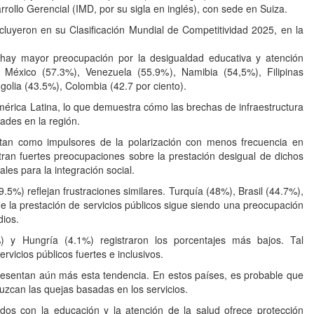
arrollo Gerencial (IMD, por su sigla en inglés), con sede en Suiza.
cluyeron en su Clasificación Mundial de Competitividad 2025, en la
hay mayor preocupación por la desigualdad educativa y atención
 México (57.3%), Venezuela (55.9%), Namibia (54,5%), Filipinas
golia (43.5%), Colombia (42.7 por ciento).
mérica Latina, lo que demuestra cómo las brechas de infraestructura
ades en la región.
itan como impulsores de la polarización con menos frecuencia en
ran fuertes preocupaciones sobre la prestación desigual de dichos
ales para la integración social.
.5%) reflejan frustraciones similares. Turquía (48%), Brasil (44.7%),
 la prestación de servicios públicos sigue siendo una preocupación
ios.
2%) y Hungría (4.1%) registraron los porcentajes más bajos. Tal
icios públicos fuertes e inclusivos.
esentan aún más esta tendencia. En estos países, es probable que
duzcan las quejas basadas en los servicios.
ados con la educación y la atención de la salud ofrece protección