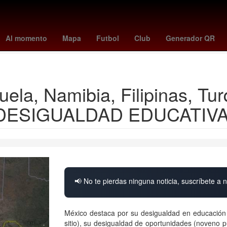
avés
Primera División de México
Carson Wentz
Gobierno
Facul
Al momento
Mapa
Futbol
Club
Generador QR
Rita Cetina Gutiérrez
ela, Namibia, Filipinas, Tur
yor DESIGUALDAD EDUCATI
📢 No te pierdas ninguna noticia, suscríbete a n
México destaca por su desigualdad en educación y
sitio), su desigualdad de oportunidades (noveno p