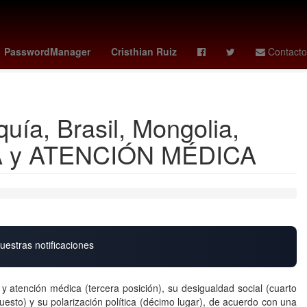
tad de Ciencias Políticas y Sociales UAQ
obsession
Chelsea
PasswordManager
Cristhian Ruiz
Contacto
quía, Brasil, Mongolia,
VA y ATENCIÓN MÉDICA
uestras notificaciones
 atención médica (tercera posición), su desigualdad social (cuarto
uesto) y su polarización política (décimo lugar), de acuerdo con una