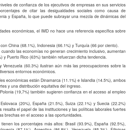
niveles de confianza de los ejecutivos de empresas en sus servicios
porcentajes de citar las desigualdades sociales como causa de
ovenia y España, lo que puede subrayar una mezcla de dinámicas del
unidades económicas, el IMD no hace una referencia específica sobre
o con China (68.1%), Indonesia (66.1%) y Turquía (66 por ciento).
e cuando las economías no generan crecimiento inclusivo, aumentan
.4%) y Puerto Rico (63%) también refuerzan dicha tendencia.
 Venezuela (60.3%) ilustran aún más las preocupaciones sobre la
diversos entornos económicos.
ades económicas están Dinamarca (11.1%) e Islandia (14.5%), ambos
es y una distribución equitativa del ingreso.
 Polonia (19,7%) también sugieren confianza en el acceso al empleo
Eslovaca (20%), España (21.5%), Suiza (22.1%) y Suecia (22.2%)
esalta el papel de las instituciones y las políticas laborales fuertes
las brechas en el acceso a las oportunidades.
s tienen los porcentajes más altos: Brasil (93.9%), España (92.5%),
lovenia (87.1%), Argentina (86.8%), Venezuela (85.3%), Filipinas