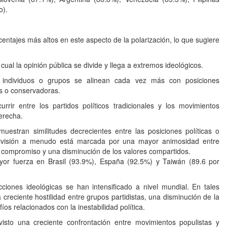
o).
entajes más altos en este aspecto de la polarización, lo que sugiere
l cual la opinión pública se divide y llega a extremos ideológicos.
s individuos o grupos se alinean cada vez más con posiciones
es o conservadoras.
rir entre los partidos políticos tradicionales y los movimientos
derecha.
estran similitudes decrecientes entre las posiciones políticas o
división a menudo está marcada por una mayor animosidad entre
l compromiso y una disminución de los valores compartidos.
ayor fuerza en Brasil (93.9%), España (92.5%) y Taiwán (89.6 por
icciones ideológicas se han intensificado a nivel mundial. En tales
 creciente hostilidad entre grupos partidistas, una disminución de la
íos relacionados con la inestabilidad política.
 visto una creciente confrontación entre movimientos populistas y