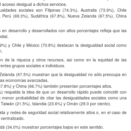
l acceso desigual a dichos servicios.
dades sociales son Filipinas (74.3%), Australia (73.9%), Chile
, Perú (69.3%), Sudáfrica (67.8%), Nueva Zelanda (67.5%), China
en desarrollo y desarrollados con altos porcentajes refleja que las
dial.
73.9%) y Chile y México (70.8%) destacan la desigualdad social como
n.
ución de la riqueza y otros recursos, así como en la equidad de las
rentes grupos sociales e individuos.
a Zelanda (67.5%) muestran que la desigualdad no sólo preocupa en
 las economías avanzadas.
67.8%) y China (66.7%) también presentan porcentajes altos.
 respalda la idea de que un desarrollo rápido puede coincidir con
n menor probabilidad de citar las desigualdades sociales como una
a Taiwán (21.5%), Islandia (23.6%) y Omán (29.0 por ciento).
da y redes de seguridad social relativamente altos o, en el caso de
centralizado.
dá (34.0%) muestran porcentajes bajos en este sentido.