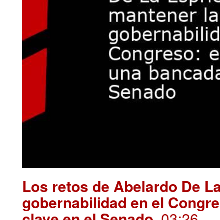
Los retos de Abelardo De La
gobernabilidad en el Congre
clave en el Senado
. 03:26