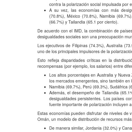
contra la polarización social impulsada por e
A su vez, las economías con más desigual
(70.8%), México (70.8%), Namibia (69.7%)
(66.7%) y Tailandia (65.1 por ciento).
De acuerdo con el IMD, la combinación de países 
desigualdades sociales son una preocupación mun
Los ejecutivos de Filipinas (74.3%), Australia (
uno de los principales impulsores de la polarizació
Esto refleja disparidades críticas en la distrib
recompensas (por ejemplo, los salarios) entre dife
Los altos porcentajes en Australia y Nuev
los mercados emergentes, sino también en
Namibia (69.7%), Perú (69.3%), Sudáfrica (
Además, el desempeño de Tailandia (65.1%)
desigualdades persistentes. Los países co
fuente importante de polarización incluyen 
Estas economías pueden disfrutar de niveles de vi
Omán, un modelo de distribución de recursos más 
De manera similar, Jordania (32.0%) y Cana