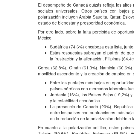
El desempeño de Canadá quizás refleja los altos 
sociales universales. Otros países con bajos 
polarización incluyen Arabia Saudita, Qatar, Esl
estado de bienestar y prosperidad económica.
Por otro lado, sobre la falta percibida de oport
México.
Sudáfrica (74,6%) encabeza esta lista, junt
Estas respuestas subrayan el patrón de qu
la frustración y la alienación. Filipinas (64
Corea (62.8%), Omán (61.3%), Namibia (60.6%) y
movilidad ascendente y la creación de empleo en 
Entre los puntajes más bajos en oportunid
países nórdicos con mercados laborales fuert
Jordania (16%), los Países Bajos (19,2%) y
y la estabilidad económica.
La presencia de Canadá (20%), República 
entre los países con puntuaciones más bajas r
en la reducción de la polarización debido a 
En cuanto a la polarización política, estos paíse
Taiwán (89.6%), República Eslovaca (88.6%), Es