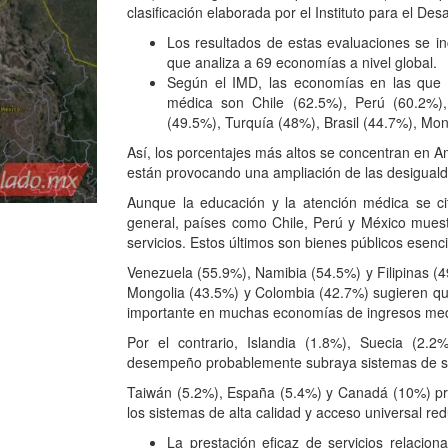
clasificación elaborada por el Instituto para el Des
Los resultados de estas evaluaciones se in
que analiza a 69 economías a nivel global.
Según el IMD, las economías en las que 
médica son Chile (62.5%), Perú (60.2%),
(49.5%), Turquía (48%), Brasil (44.7%), Mon
Así, los porcentajes más altos se concentran en A
están provocando una ampliación de las desiguald
Aunque la educación y la atención médica se c
general, países como Chile, Perú y México muest
servicios. Estos últimos son bienes públicos esenci
Venezuela (55.9%), Namibia (54.5%) y Filipinas (49
Mongolia (43.5%) y Colombia (42.7%) sugieren que
importante en muchas economías de ingresos med
Por el contrario, Islandia (1.8%), Suecia (2.
desempeño probablemente subraya sistemas de serv
Taiwán (5.2%), España (5.4%) y Canadá (10%) pr
los sistemas de alta calidad y acceso universal re
La prestación eficaz de servicios relacion