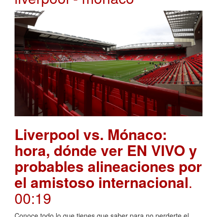
Liverpool vs. Mónaco:
hora, dónde ver EN VIVO y
probables alineaciones por
el amistoso internacional
.
00:19
Conoce todo lo que tienes que saber para no perderte el