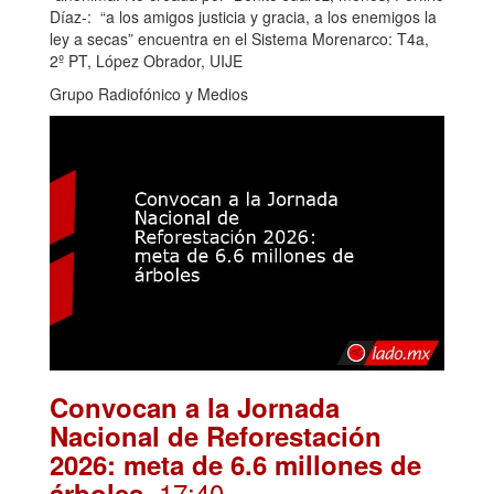
Díaz-: “a los amigos justicia y gracia, a los enemigos la
ley a secas” encuentra en el Sistema Morenarco: T4a,
2º PT, López Obrador, UIJE
Grupo Radiofónico y Medios
Convocan a la Jornada
Nacional de Reforestación
2026: meta de 6.6 millones de
. 17:40
árboles