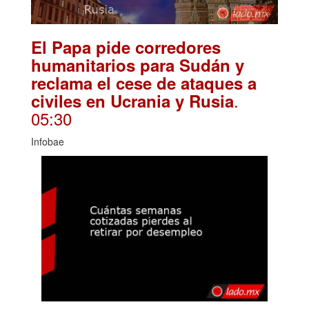
El Papa pide corredores
humanitarios para Sudán y
reclama el cese de ataques a
.
civiles en Ucrania y Rusia
05:30
Infobae