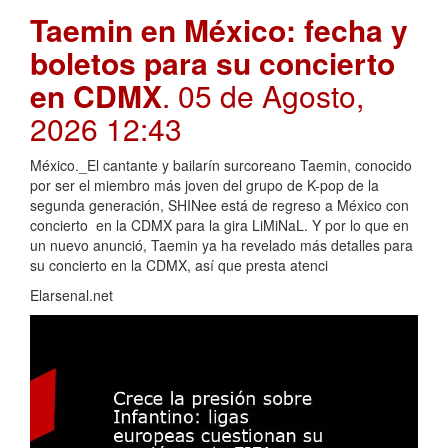
Taemin en México: fecha y
boletos para su concierto
en CDMX
. 05 de Agosto,
2026 12:43
México._El cantante y bailarín surcoreano Taemin, conocido
por ser el miembro más joven del grupo de K-pop de la
segunda generación, SHINee está de regreso a México con
concierto en la CDMX para la gira LiMiNaL. Y por lo que en
un nuevo anunció, Taemin ya ha revelado más detalles para
su concierto en la CDMX, así que presta atenci
Elarsenal.net