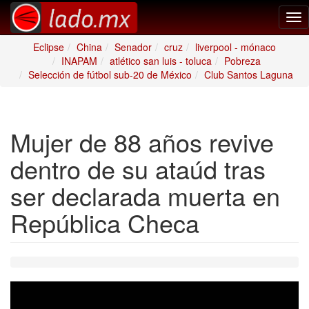
Tog
nav
Eclipse
China
Senador
cruz
liverpool - mónaco
INAPAM
atlético san luis - toluca
Pobreza
Selección de fútbol sub-20 de México
Club Santos Laguna
Mujer de 88 años revive
dentro de su ataúd tras
ser declarada muerta en
República Checa