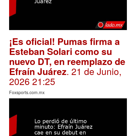
¡Es oficial! Pumas firma a
Esteban Solari como su
nuevo DT, en reemplazo de
Efraín Juárez
. 21 de Junio,
2026 21:25
Foxsports.com.mx