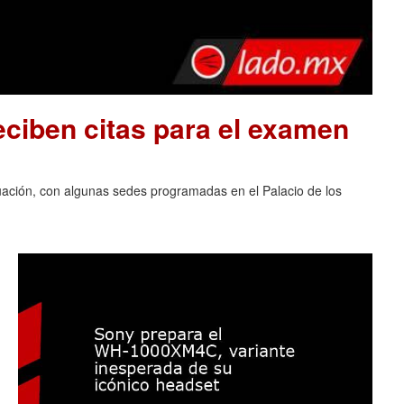
ciben citas para el examen
luación, con algunas sedes programadas en el Palacio de los