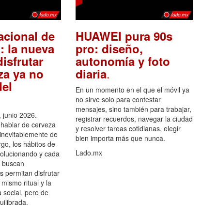
acional de
HUAWEI pura 90s
: la nueva
pro: diseño,
isfrutar
autonomía y foto
.
za ya no
diaria
el
En un momento en el que el móvil ya
no sirve solo para contestar
mensajes, sino también para trabajar,
 junio 2026.-
registrar recuerdos, navegar la ciudad
hablar de cerveza
y resolver tareas cotidianas, elegir
 inevitablemente de
bien importa más que nunca.
go, los hábitos de
Lado.mx
olucionando y cada
 buscan
es permitan disfrutar
 mismo ritual y la
 social, pero de
ilibrada.