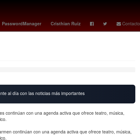
Styles
Aguascalientes
Perú
huracan vs atletico tucuman
PasswordManager
Cristhian Ruiz
Contacto
nte al día con las noticias más importantes
es continúan con una agenda activa que ofrece teatro, música,
ico.
Carmen continúan con una agenda activa que ofrece teatro, música,
ico.