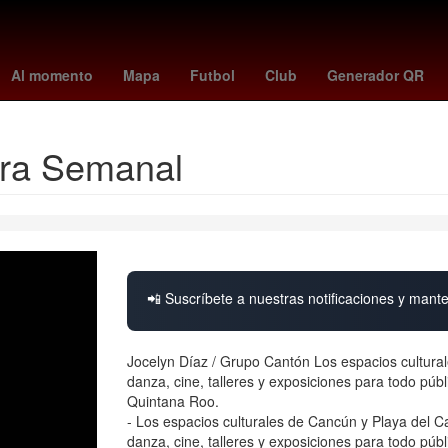
ncinnati
apple el iphone 18 pro max
liga de expansión mx
Harry 
Al momento
Mapa
Futbol
Club
Generador QR
era Semanal
📲 Suscríbete a nuestras notificaciones y mante
Jocelyn Díaz / Grupo Cantón Los espacios cultural
danza, cine, talleres y exposiciones para todo públ
Quintana Roo.
- Los espacios culturales de Cancún y Playa del 
danza, cine, talleres y exposiciones para todo públ