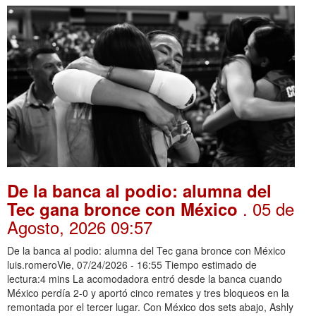
De la banca al podio: alumna del
. 05 de
Tec gana bronce con México
Agosto, 2026 09:57
De la banca al podio: alumna del Tec gana bronce con México
luis.romeroVie, 07/24/2026 - 16:55 Tiempo estimado de
lectura:4 mins La acomodadora entró desde la banca cuando
México perdía 2-0 y aportó cinco remates y tres bloqueos en la
remontada por el tercer lugar. Con México dos sets abajo, Ashly