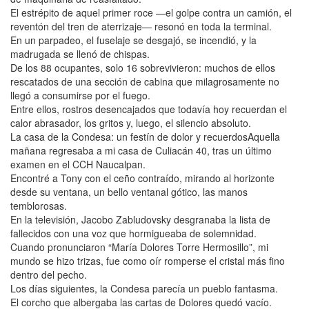
El estrépito de aquel primer roce —el golpe contra un camión, el
reventón del tren de aterrizaje— resonó en toda la terminal.
En un parpadeo, el fuselaje se desgajó, se incendió, y la
madrugada se llenó de chispas.
De los 88 ocupantes, solo 16 sobrevivieron: muchos de ellos
rescatados de una sección de cabina que milagrosamente no
llegó a consumirse por el fuego.
Entre ellos, rostros desencajados que todavía hoy recuerdan el
calor abrasador, los gritos y, luego, el silencio absoluto.
La casa de la Condesa: un festín de dolor y recuerdosAquella
mañana regresaba a mi casa de Culiacán 40, tras un último
examen en el CCH Naucalpan.
Encontré a Tony con el ceño contraído, mirando al horizonte
desde su ventana, un bello ventanal gótico, las manos
temblorosas.
En la televisión, Jacobo Zabludovsky desgranaba la lista de
fallecidos con una voz que hormigueaba de solemnidad.
Cuando pronunciaron “María Dolores Torre Hermosillo”, mi
mundo se hizo trizas, fue como oír romperse el cristal más fino
dentro del pecho.
Los días siguientes, la Condesa parecía un pueblo fantasma.
El corcho que albergaba las cartas de Dolores quedó vacío.