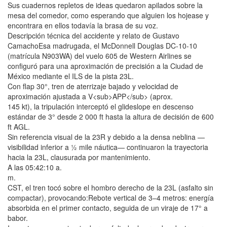
Sus cuadernos repletos de ideas quedaron apilados sobre la
mesa del comedor, como esperando que alguien los hojease y
encontrara en ellos todavía la brasa de su voz.
Descripción técnica del accidente y relato de Gustavo
CamachoEsa madrugada, el McDonnell Douglas DC-10-10
(matrícula N903WA) del vuelo 605 de Western Airlines se
configuró para una aproximación de precisión a la Ciudad de
México mediante el ILS de la pista 23L.
Con flap 30°, tren de aterrizaje bajado y velocidad de
aproximación ajustada a V<sub>APP</sub> (aprox.
145 kt), la tripulación interceptó el glideslope en descenso
estándar de 3° desde 2 000 ft hasta la altura de decisión de 600
ft AGL.
Sin referencia visual de la 23R y debido a la densa neblina —
visibilidad inferior a ½ mile náutica— continuaron la trayectoria
hacia la 23L, clausurada por mantenimiento.
A las 05:42:10 a.
m.
CST, el tren tocó sobre el hombro derecho de la 23L (asfalto sin
compactar), provocando:Rebote vertical de 3–4 metros: energía
absorbida en el primer contacto, seguida de un viraje de 17° a
babor.