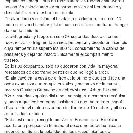
Impacto con maquinaria de reasfaltado: las ruedas destruyeron
un camión estacionado, arrancaron un viga del tren derecho y
desestabilizaron la estructura del ala.
Deslizamiento y colisión: el fuselaje, desalineado, recorrió 120
metros cruzando ambas pistas hasta estrellarse contra un hangar
de mantenimiento.
Desintegración y fuego: en solo 26 segundos desde el primer
roce, el DC-10 fragmentó su sección central y desató un incendio
cuya temperatura superó los 800 °C, consumiendo la cabina de
pasajeros y dejando intacto únicamente el compartimento
trasero.
De los 88 ocupantes, solo 16 quedaron con vida, la mayoría
rescatados de ese tramo posterior que no llegó a arder.
“El ala cayó en la casa de enfrente; lo primero que sentí fue una
onda expansiva que rompió cristales y me lanzó de la cama”,
recordó Gustavo Camacho en entrevista con Arturo Páramo.
“Corrí con dos zapatos distintos, me colgué la cámara mecánica
y, pese a que los bomberos insistían en que me retirara, seguí
disparando; vi motores zumbando, llamas de 10 metros y pilotos
arrodillados rezando.
”Este testimonio, recogido por Arturo Páramo para Excélsior,
aporta una perspectiva humana al desplome aerodinámico: la
urgencia en tierra, la celeridad de los procedimientos de