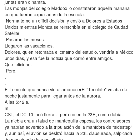
juntas eran dinamita.
Las monjas del colegio Maddox lo constataron aquella mañana
en que fueron expulsadas de la escuela.
Norma tomo un difícil decisión y envió a Dolores a Estados
Unidos mientras Monica se reinscribía en el colegio de Ciudad
Satélite.
Pasaron los meses.
Llegaron las vacaciones.
Dolores, quien retomaba el cmaino del estudio, vendría a México
unos días, y esa fue la noticia que corrió entre amigos.
Qué felicidad.
Pero.
.
.
El Tecolote que nunca vio el amanecerEl “Tecolote” volaba de
noche justamente para llegar antes de la aurora.
A las 5:42 a.
m.
CST, el DC-10 tocó tierra… pero no en la 23R, como debía.
La niebla era un talud de mantequilla espesa, los controladores
ya habían advertido a la tripulación de la maniobra de “sidestep”
y, aun así, el avión se deslizó hacia la 23L clausurada, salpicada
de maquinaria de reasfaltado.