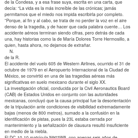
de la Condesa, y a esa frase suya, escrita en una carta, que
decía: “La vida es la más increíble de las crónicas; jamás
permitamos que el miedo nos impida escribirla por completo.
”Porque, al fin y al cabo, se trata de no perder la voz en el aire
denso de la tragedia, y de hacer que cada palabra cuente… Los
accidente aéreos terminan siendo cifras, pero detrás de cada
una, hay historias como la de María Dolores Torre Hermosillo, a
quien, hasta ahora, no dejamos de extrañar.
N.
de la R.
El accidente del vuelo 605 de Western Airlines, ocurrido el 31 de
octubre de 1979 en el Aeropuerto Internacional de la Ciudad de
México, se convirtió en una de las tragedias aéreas más
significativas en suelo mexicano durante el siglo XX.
La investigación oficial, conducida por la Civil Aeronautics Board
(CAB) de Estados Unidos en conjunto con las autoridades
mexicanas, concluyó que la causa principal fue la desorientación
de la tripulación ante condiciones de visibilidad extremadamente
bajas (menos de 800 metros), sumado a la confusión en la
identificación de pistas, pues la 23L estaba cerrada por
mantenimiento y la señalización de clausura resultó insuficiente
en medio de la niebla.
El DC-10-10 matrícula N903WA, con apenas seis años de