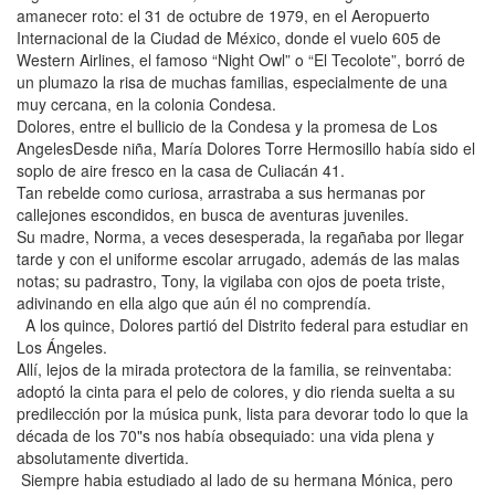
amanecer roto: el 31 de octubre de 1979, en el Aeropuerto
Internacional de la Ciudad de México, donde el vuelo 605 de
Western Airlines, el famoso “Night Owl” o “El Tecolote”, borró de
un plumazo la risa de muchas familias, especialmente de una
muy cercana, en la colonia Condesa.
Dolores, entre el bullicio de la Condesa y la promesa de Los
AngelesDesde niña, María Dolores Torre Hermosillo había sido el
soplo de aire fresco en la casa de Culiacán 41.
Tan rebelde como curiosa, arrastraba a sus hermanas por
callejones escondidos, en busca de aventuras juveniles.
Su madre, Norma, a veces desesperada, la regañaba por llegar
tarde y con el uniforme escolar arrugado, además de las malas
notas; su padrastro, Tony, la vigilaba con ojos de poeta triste,
adivinando en ella algo que aún él no comprendía.
A los quince, Dolores partió del Distrito federal para estudiar en
Los Ángeles.
Allí, lejos de la mirada protectora de la familia, se reinventaba:
adoptó la cinta para el pelo de colores, y dio rienda suelta a su
predilección por la música punk, lista para devorar todo lo que la
década de los 70"s nos había obsequiado: una vida plena y
absolutamente divertida.
Siempre habia estudiado al lado de su hermana Mónica, pero