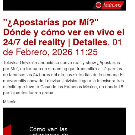
"¿Apostarías por Mí?"
Dónde y cómo ver en vivo el
24/7 del reality | Detalles
. 01
de Febrero, 2026 11:25
Televisa Univisión anunció su nuevo reality show ¿Apostarías
por Mí?, un formato de streaming que transmitirá a 12 parejas
de famosos las 24 horas del día, los siete días de la semana.El
nuevoreality show de Televisa Univisiónllega a la televisora tras
el éxito que tuvoLa Casa de los Famosos México, en donde 15
participantes fueron graba
Milenio