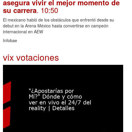
asegura vivir el mejor momento de
. 10:50
su carrera
El mexicano habló de los obstáculos que enfrentó desde su
debut en la Arena México hasta convertirse en campeón
internacional en AEW
Infobae
vix votaciones