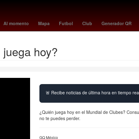
ave
Juegos Panamericanos
volcan purace
26 de marzo
Agres
Al momento
Mapa
Futbol
Club
Generador QR
 juega hoy?
🚨 Recibe noticias de última hora en tiempo real
¿Quién juega hoy en el Mundial de Clubes? Consult
no te puedes perder.
GQ México