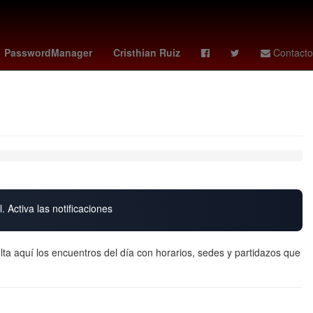
ión
Pago
Senador
vix votaciones
PasswordManager
Cristhian Ruiz
Contacto
. Activa las notificaciones
a aquí los encuentros del día con horarios, sedes y partidazos que