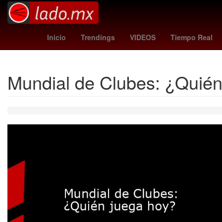
Danna Paola
lafc - guadalajara
Ag
Inicio
Trendings
VIDEOS
Tiempo Real
Mundial de Clubes: ¿Quién