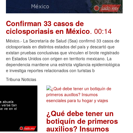
Confirman 33 casos de
. 00:14
ciclosporiasis en México
México.- La Secretaría de Salud (Ssa) confirmó 33 casos de
ciclosporiasis en distintos estados del país y descartó que
existan pruebas conclusivas que vinculen el brote registrado
en Estados Unidos con origen en territorio mexicano. La
dependencia mantiene una estricta vigilancia epidemiológica
e investiga reportes relacionados con turistas b
Tribuna Noticias
¿Qué debe tener un
botiquín de primeros
auxilios? Insumos