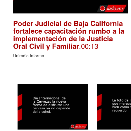
Poder Judicial de Baja California
fortalece capacitación rumbo a la
implementación de la Justicia
.00:13
Oral Civil y Familiar
Uniradio Informa