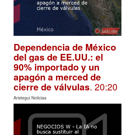
Dependencia de México
del gas de EE.UU.: el
90% importado y un
apagón a merced de
cierre de válvulas
. 20:20
Aristegui Noticias