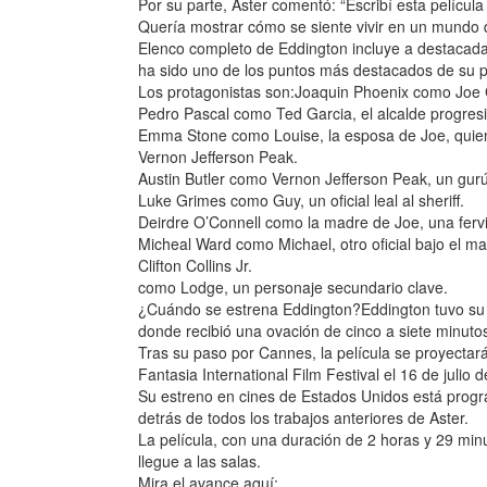
Por su parte, Aster comentó: “Escribí esta películ
Quería mostrar cómo se siente vivir en un mundo 
Elenco completo de Eddington incluye a destacada
ha sido uno de los puntos más destacados de su 
Los protagonistas son:Joaquin Phoenix como Joe Cr
Pedro Pascal como Ted Garcia, el alcalde progresi
Emma Stone como Louise, la esposa de Joe, quien s
Vernon Jefferson Peak.
Austin Butler como Vernon Jefferson Peak, un gur
Luke Grimes como Guy, un oficial leal al sheriff.
Deirdre O’Connell como la madre de Joe, una fervi
Micheal Ward como Michael, otro oficial bajo el m
Clifton Collins Jr.
como Lodge, un personaje secundario clave.
¿Cuándo se estrena Eddington?Eddington tuvo su 
donde recibió una ovación de cinco a siete minuto
Tras su paso por Cannes, la película se proyectará
Fantasia International Film Festival el 16 de julio 
Su estreno en cines de Estados Unidos está progra
detrás de todos los trabajos anteriores de Aster.
La película, con una duración de 2 horas y 29 mi
llegue a las salas.
Mira el avance aquí: