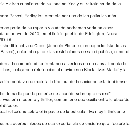
cia y otros cuestionando su tono satírico y su retrato crudo de la
edro Pascal, Eddington promete ser una de las películas más
rman parte de su reparto y cuándo podremos verla en cines.
a en mayo de 2020, en el ficticio pueblo de Eddington, Nuevo
VID-19.
 sheriff local, Joe Cross (Joaquin Phoenix), un negacionista de las
 Pascal), quien aboga por las restricciones de salud pública, como el
viden a la comunidad, enfrentando a vecinos en un caos alimentado
líticas, incluyendo referencias al movimiento Black Lives Matter y la
na sátira mordaz que explora la fractura de la sociedad estadunidense
donde nadie puede ponerse de acuerdo sobre qué es real”.
western moderno y thriller, con un tono que oscila entre lo absurdo
 director.
al reflexionó sobre el impacto de la película: “Es muy intimidante
.
uestros peores miedos de esa experiencia de encierro que fracturó la