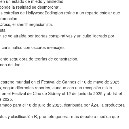
a en un estado de miedo y ansiedad.
donde la realidad se desmorona”.
s estrellas de HollywoodEddington reúne a un reparto estelar que
promoción.
oss, el sheriff negacionista.
sta.
e ve atraída por teorías conspirativas y un culto liderado por
ú carismático con oscuros mensajes.
ente seguidora de teorías de conspiración.
ando de Joe.
estreno mundial en el Festival de Cannes el 16 de mayo de 2025,
s, según diferentes reportes, aunque con una recepción mixta.
 en el Festival de Cine de Sídney el 12 de junio de 2025 y abrirá el
de 2025.
mado para el 18 de julio de 2025, distribuida por A24, la productora
nutos y clasificación R, promete generar más debate a medida que