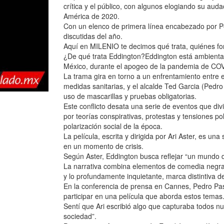
crítica y el público, con algunos elogiando su auda
América de 2020.
Con un elenco de primera línea encabezado por P
discutidas del año.
Aquí en MILENIO te decimos qué trata, quiénes fo
¿De qué trata Eddington?Eddington está ambientad
México, durante el apogeo de la pandemia de CO
La trama gira en torno a un enfrentamiento entre el
medidas sanitarias, y el alcalde Ted Garcia (Pedro
uso de mascarillas y pruebas obligatorias.
Este conflicto desata una serie de eventos que di
por teorías conspirativas, protestas y tensiones po
polarización social de la época.
La película, escrita y dirigida por Ari Aster, es u
en un momento de crisis.
Según Aster, Eddington busca reflejar “un mundo 
La narrativa combina elementos de comedia negra, 
y lo profundamente inquietante, marca distintiva del
En la conferencia de prensa en Cannes, Pedro Pasc
participar en una película que aborda estos temas
Sentí que Ari escribió algo que capturaba todos n
sociedad”.