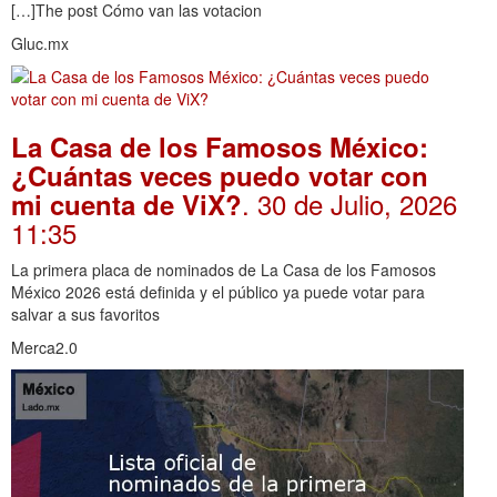
[…]The post Cómo van las votacion
Gluc.mx
La Casa de los Famosos México:
¿Cuántas veces puedo votar con
. 30 de Julio, 2026
mi cuenta de ViX?
11:35
La primera placa de nominados de La Casa de los Famosos
México 2026 está definida y el público ya puede votar para
salvar a sus favoritos
Merca2.0