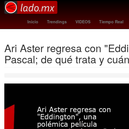
Erick Pulgar
moneda de oro
202
Inicio
Trendings
VIDEOS
Tiempo Real
Ari Aster regresa con "Edd
Pascal; de qué trata y cuá