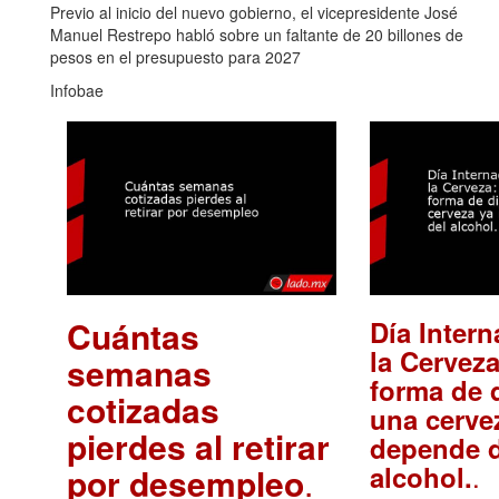
Previo al inicio del nuevo gobierno, el vicepresidente José
Manuel Restrepo habló sobre un faltante de 20 billones de
pesos en el presupuesto para 2027
Infobae
Cuántas
Día Intern
la Cerveza
semanas
forma de d
cotizadas
una cerve
pierdes al retirar
depende d
.
alcohol.
por desempleo
.