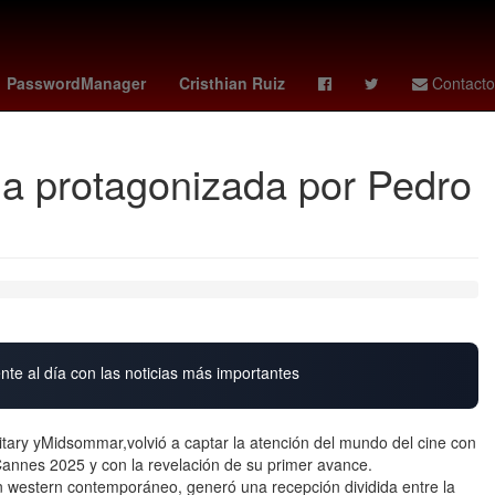
Claro Sports
Rafael Caro Quintero
PasswordManager
Cristhian Ruiz
Contacto
ula protagonizada por Pedro
nte al día con las noticias más importantes
ditary yMidsommar,volvió a captar la atención del mundo del cine con
Cannes 2025 y con la revelación de su primer avance.
n western contemporáneo, generó una recepción dividida entre la