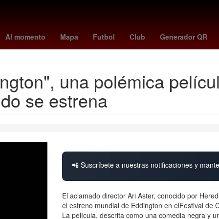
4
Nueva York
Aguascalientes
Incendio
Perú
Semana Santa
Al momento
Mapa
Futbol
Club
Generador QR
ington", una polémica pelíc
ndo se estrena
📲 Suscríbete a nuestras notificaciones y mante
El aclamado director Ari Aster, conocido por Here
el estreno mundial de Eddington en elFestival de 
La película, descrita como una comedia negra y u