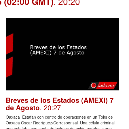
6 (02:00 GMT)
. 20:20
Breves de los Estados (AMEXI) 7
. 20:27
de Agosto
Oaxaca Estafan con centro de operaciones en un Toks de
Oaxaca Oscar Rodríguez/Corresponsal Una célula criminal
que estafaba con venta de boletos de avión baratos y que