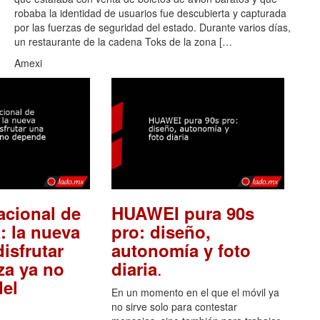
robaba la identidad de usuarios fue descubierta y capturada
por las fuerzas de seguridad del estado. Durante varios días,
un restaurante de la cadena Toks de la zona […
Amexi
acional de
HUAWEI pura 90s
: la nueva
pro: diseño,
isfrutar
autonomía y foto
.
za ya no
diaria
el
En un momento en el que el móvil ya
no sirve solo para contestar