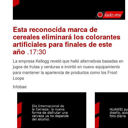
Esta reconocida marca de
cereales eliminará los colorantes
artificiales para finales de este
.17:30
año
La empresa Kellogg reveló que halló alternativas basadas en
jugos de frutas y verduras e invirtió en nuevo equipamiento
para mantener la apariencia de productos como los Froot
Loops
Infobae