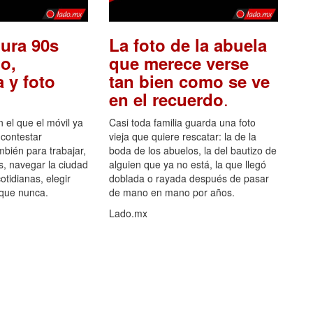
ura 90s
La foto de la abuela
o,
que merece verse
 y foto
tan bien como se ve
.
en el recuerdo
el que el móvil ya
Casi toda familia guarda una foto
 contestar
vieja que quiere rescatar: la de la
mbién para trabajar,
boda de los abuelos, la del bautizo de
s, navegar la ciudad
alguien que ya no está, la que llegó
otidianas, elegir
doblada o rayada después de pasar
 que nunca.
de mano en mano por años.
Lado.mx