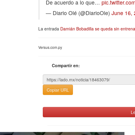
De acuerdo a lo que…
pic.twitter.c
— Diario Olé (@DiarioOle)
June 16,
La entrada
Damián Bobadilla se queda sin entrena
Versus.com.py
Compartir en:
Copiar URL
Le