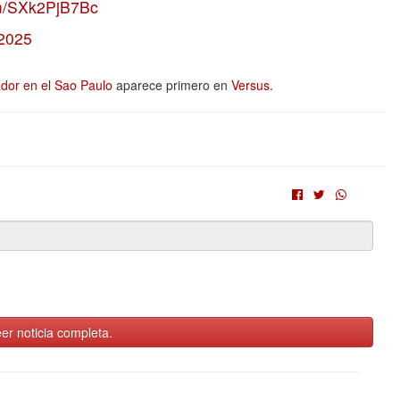
om/SXk2PjB7Bc
 2025
dor en el Sao Paulo
aparece primero en
Versus
.
er noticia completa.