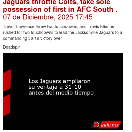
Jaguars throttle Colts, take sole
.
possession of first in AFC South
07 de Diciembre, 2025 17:45
Trevor Lawrence threw two touchdowns, and Travis Etienne
rushed for two touchdowns to lead the Jacksonville Jaguars to a
commanding 36-19 victory over
Deadspin