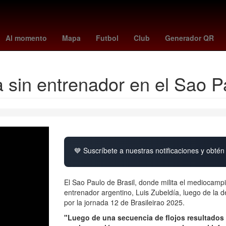
 seattle sounders
mujeres bienestar
estado 51
Sergio Canales
Al momento
Mapa
Futbol
Club
Generador QR
 sin entrenador en el Sao P
💙 Suscríbete a nuestras notificaciones y obtén 
El Sao Paulo de Brasil, donde milita el mediocamp
entrenador argentino, Luis Zubeldía, luego de la 
por la jornada 12 de Brasileirao 2025.
"Luego de una secuencia de flojos resultados e