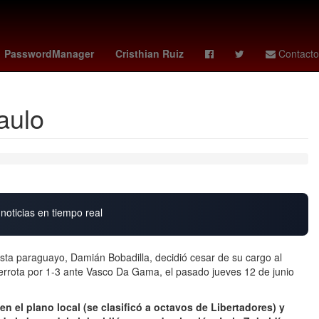
washington open
tabla general liga mx 2026
tarik skubal
PasswordManager
Cristhian Ruiz
Contacto
aulo
noticias en tiempo real
ista paraguayo, Damián Bobadilla, decidió cesar de su cargo al
derrota por 1-3 ante Vasco Da Gama, el pasado jueves 12 de junio
n el plano local (se clasificó a octavos de Libertadores) y