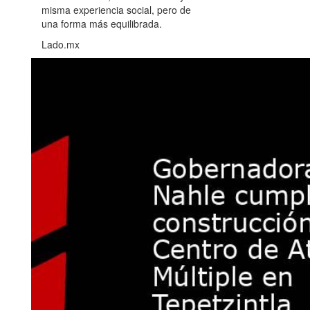
misma experiencia social, pero de
una forma más equilibrada.
Lado.mx