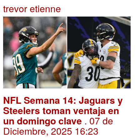
trevor etienne
NFL Semana 14: Jaguars y
Steelers toman ventaja en
un domingo clave
. 07 de
Diciembre, 2025 16:23