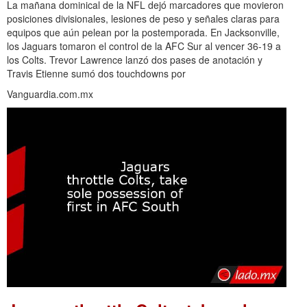
La mañana dominical de la NFL dejó marcadores que movieron
posiciones divisionales, lesiones de peso y señales claras para
equipos que aún pelean por la postemporada. En Jacksonville,
los Jaguars tomaron el control de la AFC Sur al vencer 36-19 a
los Colts. Trevor Lawrence lanzó dos pases de anotación y
Travis Etienne sumó dos touchdowns por
Vanguardia.com.mx