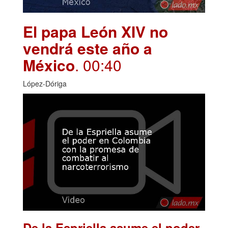
El papa León XIV no
vendrá este año a
México
. 00:40
López-Dóriga
De la Espriella asume el poder