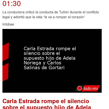
01:30
La conductora criticó la conducta de Tuñón durante el conflicto
legal y advirtió que la vida “le va a romper el corazón”
Infobae
Carla Estrada rompe el silencio
sobre el supuesto hijo de Adela