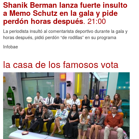
Shanik Berman lanza fuerte insulto
a Memo Schutz en la gala y pide
. 21:00
perdón horas después
La periodista insultó al comentarista deportivo durante la gala y
horas después, pidió perdón “de rodillas” en su programa
Infobae
la casa de los famosos vota