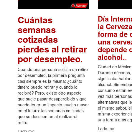
Cuántas
Día Intern
la Cerveza
semanas
forma de d
cotizadas
una cerve
pierdes al retirar
depende d
.
alcohol.
por desempleo
.
Ciudad de México,
Cuando una persona solicita un retiro
Durante décadas, 
por desempleo, la primera pregunta
significaba hablar
casi siempre es la misma: ¿cuánto
alcohol. Sin embar
dinero puedo retirar y cuándo lo
consumo están ev
recibiré? Pero, existe otro aspecto
vez más personas
que suele pasar desapercibido y que
alternativas que l
puede tener un impacto mucho mayor
el mismo sabor, el
en el futuro: las semanas cotizadas
misma experiencia
que se descuentan al realizar el
una forma más equ
retiro.
Lado.mx
Lado.mx