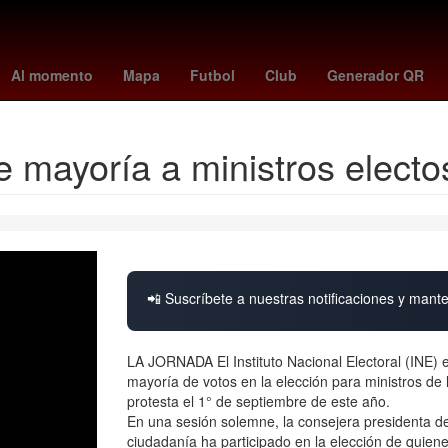
sia
Rosario
toluca vs santos
Germán Berterame
atlas vs pac
Al momento
Mapa
Futbol
Club
Generador QR
e mayoría a ministros elect
📲 Suscríbete a nuestras notificaciones y mante
LA JORNADA El Instituto Nacional Electoral (INE) 
mayoría de votos en la elección para ministros de
protesta el 1° de septiembre de este año.
En una sesión solemne, la consejera presidenta de
ciudadanía ha participado en la elección de quiene