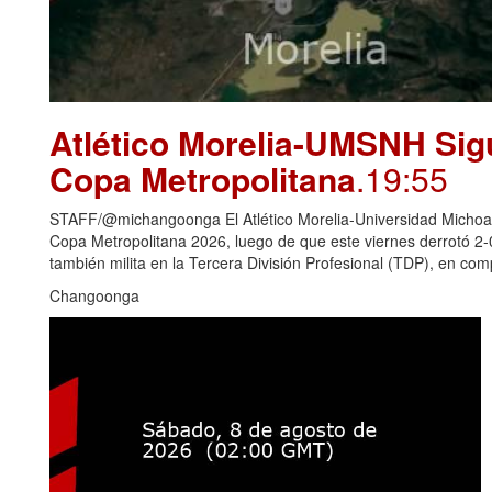
Atlético Morelia-UMSNH Sig
Copa Metropolitana
.19:55
STAFF/@michangoonga El Atlético Morelia-Universidad Michoaca
Copa Metropolitana 2026, luego de que este viernes derrotó 2
también milita en la Tercera División Profesional (TDP), en c
Changoonga