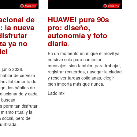
acional de
HUAWEI pura 90s
: la nueva
pro: diseño,
isfrutar
autonomía y foto
.
za ya no
diaria
el
En un momento en el que el móvil ya
no sirve solo para contestar
mensajes, sino también para trabajar,
 junio 2026.-
registrar recuerdos, navegar la ciudad
hablar de cerveza
y resolver tareas cotidianas, elegir
 inevitablemente de
bien importa más que nunca.
go, los hábitos de
Lado.mx
olucionando y cada
 buscan
es permitan disfrutar
 mismo ritual y la
 social, pero de
ilibrada.