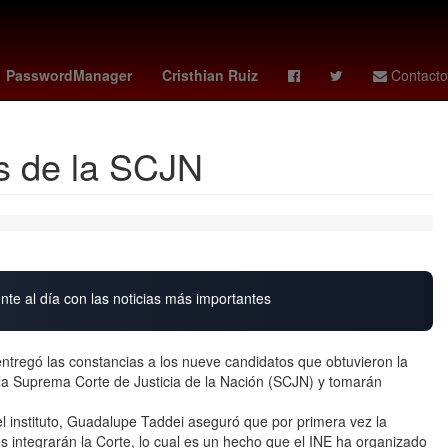
huca femenil
Rogelio Funes Mori
España
PasswordManager
Cristhian Ruiz
Contacto
os de la SCJN
nte al día con las noticias más importantes
entregó las constancias a los nueve candidatos que obtuvieron la
 la Suprema Corte de Justicia de la Nación (SCJN) y tomarán
l instituto, Guadalupe Taddei aseguró que por primera vez la
s integrarán la Corte, lo cual es un hecho que el INE ha organizado