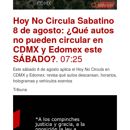
Hoy No Circula Sabatino
8 de agosto: ¿Qué autos
no pueden circular en
CDMX y Edomex este
SÁBADO?
. 07:25
Este sábado 8 de agosto aplica el Hoy No Circula en
CDMX y Edomex; revisa qué autos descansan, horarios,
hologramas y vehículos exentos
Tribuna