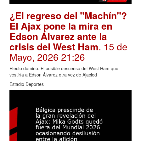
¿El regreso del "Machín"?
El Ajax pone la mira en
Edson Álvarez ante la
crisis del West Ham
. 15 de
Mayo, 2026 21:26
Efecto dominó: El posible descenso del West Ham que
vestiría a Edson Álvarez otra vez de Ajacied
Estadio Deportes