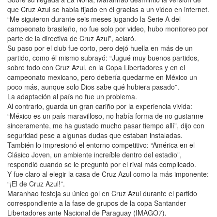
que Cruz Azul se había fijado en él gracias a un video en internet.
“Me siguieron durante seis meses jugando la Serie A del
campeonato brasileño, no fue solo por video, hubo monitoreo por
parte de la directiva de Cruz Azul”, aclaró.
Su paso por el club fue corto, pero dejó huella en más de un
partido, como él mismo subrayó: “Jugué muy buenos partidos,
sobre todo con Cruz Azul, en la Copa Libertadores y en el
campeonato mexicano, pero debería quedarme en México un
poco más, aunque solo Dios sabe qué hubiera pasado”.
La adaptación al país no fue un problema.
Al contrario, guarda un gran cariño por la experiencia vivida:
“México es un país maravilloso, no había forma de no gustarme
sinceramente, me ha gustado mucho pasar tiempo allí”, dijo con
seguridad pese a algunas dudas que estaban instaladas.
También lo impresionó el entorno competitivo: “América en el
Clásico Joven, un ambiente increíble dentro del estadio”,
respondió cuando se le preguntó por el rival más complicado.
Y fue claro al elegir la casa de Cruz Azul como la más imponente:
“¡El de Cruz Azul!”.
Maranhao festeja su único gol en Cruz Azul durante el partido
correspondiente a la fase de grupos de la copa Santander
Libertadores ante Nacional de Paraguay (IMAGO7).