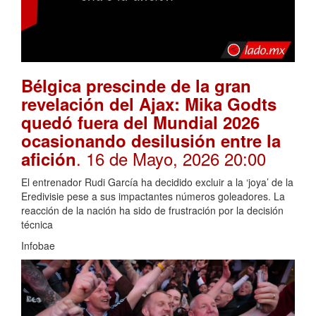
Bélgica prescinde de la gran
revelación del Ajax: Mika Godts
quedó fuera del Mundial 2026
ocasionando desilusión entre la
. 16 de Mayo, 2026 20:00
afición
El entrenador Rudi García ha decidido excluir a la ‘joya’ de la
Eredivisie pese a sus impactantes números goleadores. La
reacción de la nación ha sido de frustración por la decisión
técnica
Infobae