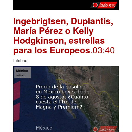
Ingebrigtsen, Duplantis,
María Pérez o Kelly
Hodgkinson, estrellas
para los Europeos
.03:40
Infobae