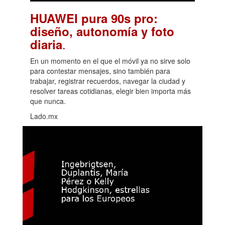
HUAWEI pura 90s pro:
diseño, autonomía y foto
.
diaria
En un momento en el que el móvil ya no sirve solo
para contestar mensajes, sino también para
trabajar, registrar recuerdos, navegar la ciudad y
resolver tareas cotidianas, elegir bien importa más
que nunca.
Lado.mx