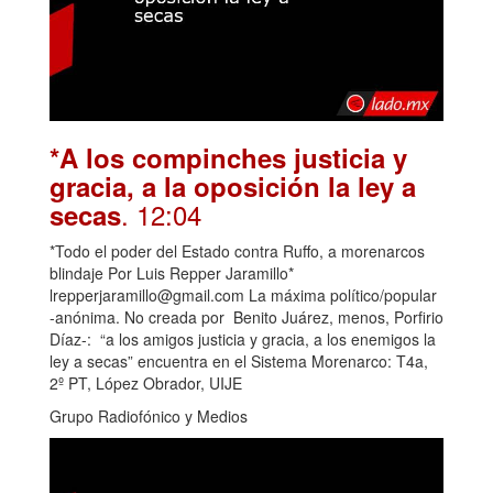
*A los compinches justicia y
gracia, a la oposición la ley a
. 12:04
secas
*Todo el poder del Estado contra Ruffo, a morenarcos
blindaje Por Luis Repper Jaramillo*
lrepperjaramillo@gmail.com La máxima político/popular
-anónima. No creada por Benito Juárez, menos, Porfirio
Díaz-: “a los amigos justicia y gracia, a los enemigos la
ley a secas” encuentra en el Sistema Morenarco: T4a,
2º PT, López Obrador, UIJE
Grupo Radiofónico y Medios