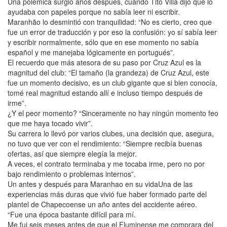
Una polémica surgió años después, cuando Tito Villa dijo que lo
ayudaba con papeles porque no sabía leer ni escribir.
Maranhão lo desmintió con tranquilidad: “No es cierto, creo que
fue un error de traducción y por eso la confusión: yo sí sabía leer
y escribir normalmente, sólo que en ese momento no sabía
español y me manejaba lógicamente en portugués”.
El recuerdo que más atesora de su paso por Cruz Azul es la
magnitud del club: “El tamaño (la grandeza) de Cruz Azul, este
fue un momento decisivo, es un club gigante que si bien conocía,
tomé real magnitud estando allí e incluso tiempo después de
irme”.
¿Y el peor momento? “Sinceramente no hay ningún momento feo
que me haya tocado vivir”.
Su carrera lo llevó por varios clubes, una decisión que, asegura,
no tuvo que ver con el rendimiento: “Siempre recibía buenas
ofertas, así que siempre elegía la mejor.
A veces, el contrato terminaba y me tocaba irme, pero no por
bajo rendimiento o problemas internos”.
Un antes y después para Maranhao en su vidaUna de las
experiencias más duras que vivió fue haber formado parte del
plantel de Chapecoense un año antes del accidente aéreo.
“Fue una época bastante difícil para mí.
Me fui seis meses antes de que el Fluminense me comprara del