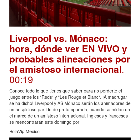
Liverpool vs. Mónaco:
hora, dónde ver EN VIVO y
probables alineaciones por
el amistoso internacional
.
00:19
Conoce todo lo que tienes que saber para no perderte el
juego entre los "Reds" y "Les Rouge et Blanc". ¡A madrugar
se ha dicho! Liverpool y AS Mónaco serán los animadores de
un auspicioso partido de pretemporada, cuando se midan en
el marco de un amistoso internacional. Ingleses y franceses
se reencontrarán este domingo por
BolaVip Mexico