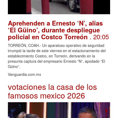
Aprehenden a Ernesto ‘N’, alias
‘El Güino’, durante despliegue
. 20:05
policial en Costco Torreón
TORREÓN, COAH.- Un aparatoso operativo de seguridad
irrumpió la tarde de este viernes en el estacionamiento del
establecimiento Costco, en Torreón, derivando en la
presunta captura del empresario Ernesto “N”, apodado “El
Güino”.
Vanguardia.com.mx
votaciones la casa de los
famosos mexico 2026