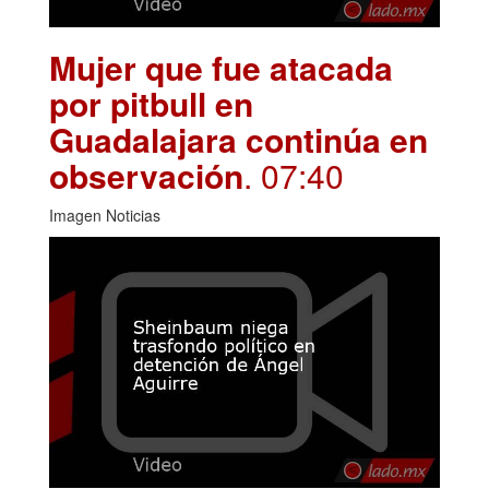
Mujer que fue atacada
por pitbull en
Guadalajara continúa en
observación
. 07:40
Imagen Noticias