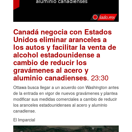
Canadá negocia con Estados
Unidos eliminar aranceles a
los autos y facilitar la venta de
alcohol estadounidense a
cambio de reducir los
gravámenes al acero y
. 23:30
aluminio canadienses
Ottawa busca llegar a un acuerdo con Washington antes
de la entrada en vigor de nuevos gravámenes y plantea
modificar sus medidas comerciales a cambio de reducir
los aranceles estadounidenses al acero y aluminio
canadiense.
El Imparcial