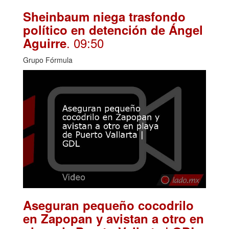
Sheinbaum niega trasfondo
político en detención de Ángel
. 09:50
Aguirre
Grupo Fórmula
Aseguran pequeño cocodrilo
en Zapopan y avistan a otro en