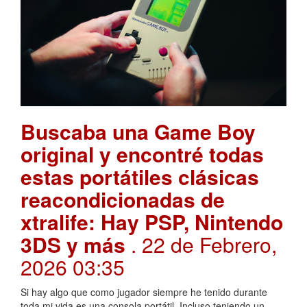
Buscaba una Game Boy
original y encontré todas
estas portátiles clásicas
reacondicionadas de
xtralife: Hay PSP, Nintendo
3DS y más
. 22 de Febrero,
2026 03:35
Si hay algo que como jugador siempre he tenido durante
toda mi vida es una consola portátil. Incluso teniendo un