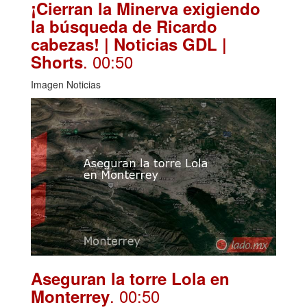
¡Cierran la Minerva exigiendo
la búsqueda de Ricardo
cabezas! | Noticias GDL |
. 00:50
Shorts
Imagen Noticias
Aseguran la torre Lola en
. 00:50
Monterrey