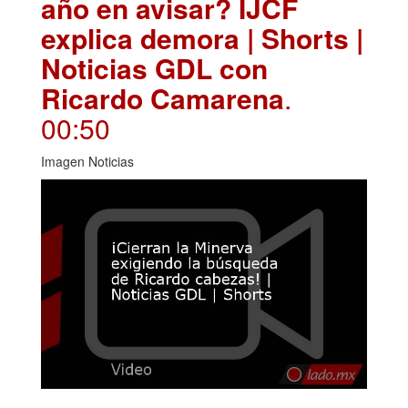
año en avisar? IJCF
explica demora | Shorts |
Noticias GDL con
Ricardo Camarena
.
00:50
Imagen Noticias