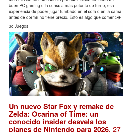
buen PC gaming o la consola más potente de turno, esa
experiencia de poder jugar tumbado en el sofá o en la cama
antes de dormir no tiene precio. Esto es algo que comenc�
3d Juegos
Un nuevo Star Fox y remake de
Zelda: Ocarina of Time: un
conocido insider desvela los
. 27
planes de Nintendo para 2026