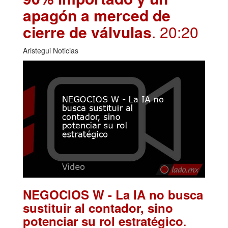
apagón a merced de
cierre de válvulas
. 20:20
Aristegui Noticias
NEGOCIOS W - La IA no busca
sustituir al contador, sino
.
potenciar su rol estratégico