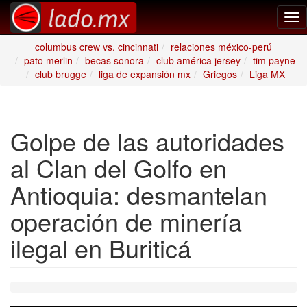
Tog
nav
columbus crew vs. cincinnati
relaciones méxico-perú
pato merlin
becas sonora
club américa jersey
tim payne
club brugge
liga de expansión mx
Griegos
Liga MX
Golpe de las autoridades
al Clan del Golfo en
Antioquia: desmantelan
operación de minería
ilegal en Buriticá