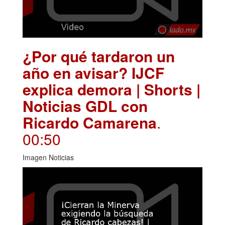
¿Por qué tardaron un
año en avisar? IJCF
explica demora | Shorts |
Noticias GDL con
Ricardo Camarena
.
00:50
Imagen Noticias