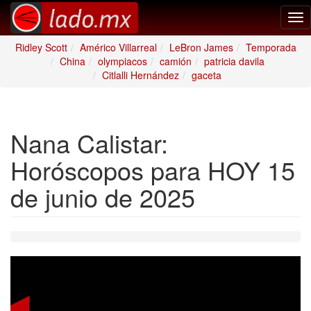
Tog
nav
Ridley Scott
Américo Villarreal
LeBron James
Temporada
China
olympiacos
camión
patricia davila
Citlalli Hernández
gaceta
Nana Calistar:
Horóscopos para HOY 15
de junio de 2025