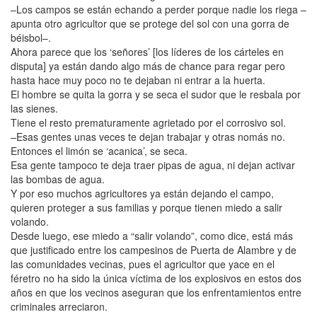
–Los campos se están echando a perder porque nadie los riega –
apunta otro agricultor que se protege del sol con una gorra de
béisbol–.
Ahora parece que los ‘señores’ [los líderes de los cárteles en
disputa] ya están dando algo más de chance para regar pero
hasta hace muy poco no te dejaban ni entrar a la huerta.
El hombre se quita la gorra y se seca el sudor que le resbala por
las sienes.
Tiene el resto prematuramente agrietado por el corrosivo sol.
–Esas gentes unas veces te dejan trabajar y otras nomás no.
Entonces el limón se ‘acanica’, se seca.
Esa gente tampoco te deja traer pipas de agua, ni dejan activar
las bombas de agua.
Y por eso muchos agricultores ya están dejando el campo,
quieren proteger a sus familias y porque tienen miedo a salir
volando.
Desde luego, ese miedo a “salir volando”, como dice, está más
que justificado entre los campesinos de Puerta de Alambre y de
las comunidades vecinas, pues el agricultor que yace en el
féretro no ha sido la única víctima de los explosivos en estos dos
años en que los vecinos aseguran que los enfrentamientos entre
criminales arreciaron.