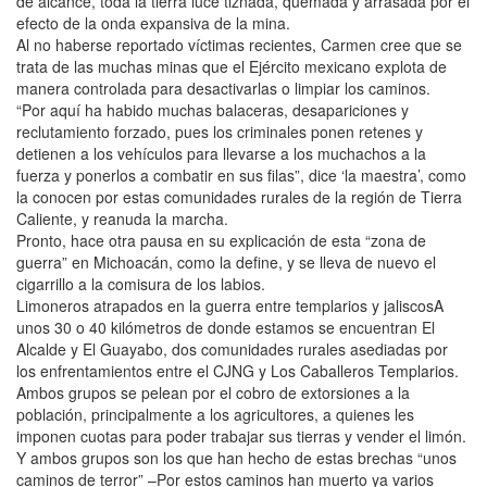
de alcance, toda la tierra luce tiznada, quemada y arrasada por el
efecto de la onda expansiva de la mina.
Al no haberse reportado víctimas recientes, Carmen cree que se
trata de las muchas minas que el Ejército mexicano explota de
manera controlada para desactivarlas o limpiar los caminos.
“Por aquí ha habido muchas balaceras, desapariciones y
reclutamiento forzado, pues los criminales ponen retenes y
detienen a los vehículos para llevarse a los muchachos a la
fuerza y ponerlos a combatir en sus filas”, dice ‘la maestra’, como
la conocen por estas comunidades rurales de la región de Tierra
Caliente, y reanuda la marcha.
Pronto, hace otra pausa en su explicación de esta “zona de
guerra” en Michoacán, como la define, y se lleva de nuevo el
cigarrillo a la comisura de los labios.
Limoneros atrapados en la guerra entre templarios y jaliscosA
unos 30 o 40 kilómetros de donde estamos se encuentran El
Alcalde y El Guayabo, dos comunidades rurales asediadas por
los enfrentamientos entre el CJNG y Los Caballeros Templarios.
Ambos grupos se pelean por el cobro de extorsiones a la
población, principalmente a los agricultores, a quienes les
imponen cuotas para poder trabajar sus tierras y vender el limón.
Y ambos grupos son los que han hecho de estas brechas “unos
caminos de terror” –Por estos caminos han muerto ya varios