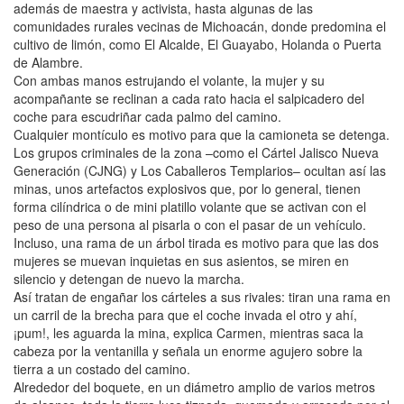
además de maestra y activista, hasta algunas de las
comunidades rurales vecinas de Michoacán, donde predomina el
cultivo de limón, como El Alcalde, El Guayabo, Holanda o Puerta
de Alambre.
Con ambas manos estrujando el volante, la mujer y su
acompañante se reclinan a cada rato hacia el salpicadero del
coche para escudriñar cada palmo del camino.
Cualquier montículo es motivo para que la camioneta se detenga.
Los grupos criminales de la zona –como el Cártel Jalisco Nueva
Generación (CJNG) y Los Caballeros Templarios– ocultan así las
minas, unos artefactos explosivos que, por lo general, tienen
forma cilíndrica o de mini platillo volante que se activan con el
peso de una persona al pisarla o con el pasar de un vehículo.
Incluso, una rama de un árbol tirada es motivo para que las dos
mujeres se muevan inquietas en sus asientos, se miren en
silencio y detengan de nuevo la marcha.
Así tratan de engañar los cárteles a sus rivales: tiran una rama en
un carril de la brecha para que el coche invada el otro y ahí,
¡pum!, les aguarda la mina, explica Carmen, mientras saca la
cabeza por la ventanilla y señala un enorme agujero sobre la
tierra a un costado del camino.
Alrededor del boquete, en un diámetro amplio de varios metros