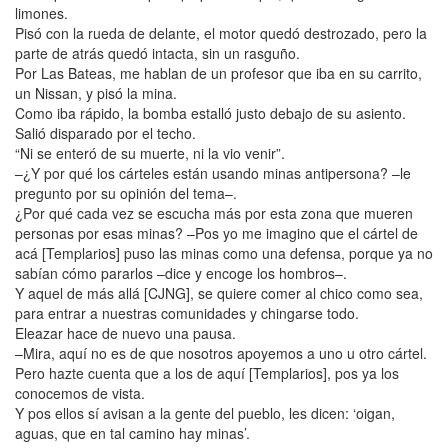
limones.
Pisó con la rueda de delante, el motor quedó destrozado, pero la
parte de atrás quedó intacta, sin un rasguño.
Por Las Bateas, me hablan de un profesor que iba en su carrito,
un Nissan, y pisó la mina.
Como iba rápido, la bomba estalló justo debajo de su asiento.
Salió disparado por el techo.
“Ni se enteró de su muerte, ni la vio venir”.
–¿Y por qué los cárteles están usando minas antipersona? –le
pregunto por su opinión del tema–.
¿Por qué cada vez se escucha más por esta zona que mueren
personas por esas minas? –Pos yo me imagino que el cártel de
acá [Templarios] puso las minas como una defensa, porque ya no
sabían cómo pararlos –dice y encoge los hombros–.
Y aquel de más allá [CJNG], se quiere comer al chico como sea,
para entrar a nuestras comunidades y chingarse todo.
Eleazar hace de nuevo una pausa.
–Mira, aquí no es de que nosotros apoyemos a uno u otro cártel.
Pero hazte cuenta que a los de aquí [Templarios], pos ya los
conocemos de vista.
Y pos ellos sí avisan a la gente del pueblo, les dicen: ‘oigan,
aguas, que en tal camino hay minas’.