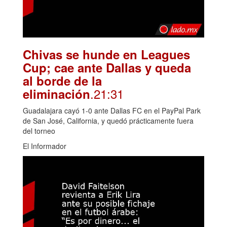
Chivas se hunde en Leagues
Cup; cae ante Dallas y queda
al borde de la
.21:31
eliminación
Guadalajara cayó 1-0 ante Dallas FC en el PayPal Park
de San José, California, y quedó prácticamente fuera
del torneo
El Informador