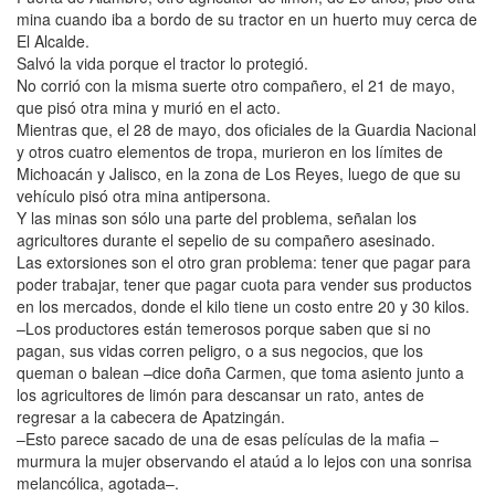
mina cuando iba a bordo de su tractor en un huerto muy cerca de
El Alcalde.
Salvó la vida porque el tractor lo protegió.
No corrió con la misma suerte otro compañero, el 21 de mayo,
que pisó otra mina y murió en el acto.
Mientras que, el 28 de mayo, dos oficiales de la Guardia Nacional
y otros cuatro elementos de tropa, murieron en los límites de
Michoacán y Jalisco, en la zona de Los Reyes, luego de que su
vehículo pisó otra mina antipersona.
Y las minas son sólo una parte del problema, señalan los
agricultores durante el sepelio de su compañero asesinado.
Las extorsiones son el otro gran problema: tener que pagar para
poder trabajar, tener que pagar cuota para vender sus productos
en los mercados, donde el kilo tiene un costo entre 20 y 30 kilos.
–Los productores están temerosos porque saben que si no
pagan, sus vidas corren peligro, o a sus negocios, que los
queman o balean –dice doña Carmen, que toma asiento junto a
los agricultores de limón para descansar un rato, antes de
regresar a la cabecera de Apatzingán.
–Esto parece sacado de una de esas películas de la mafia –
murmura la mujer observando el ataúd a lo lejos con una sonrisa
melancólica, agotada–.