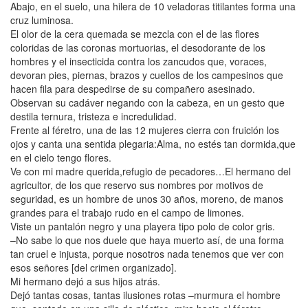
Abajo, en el suelo, una hilera de 10 veladoras titilantes forma una
cruz luminosa.
El olor de la cera quemada se mezcla con el de las flores
coloridas de las coronas mortuorias, el desodorante de los
hombres y el insecticida contra los zancudos que, voraces,
devoran pies, piernas, brazos y cuellos de los campesinos que
hacen fila para despedirse de su compañero asesinado.
Observan su cadáver negando con la cabeza, en un gesto que
destila ternura, tristeza e incredulidad.
Frente al féretro, una de las 12 mujeres cierra con fruición los
ojos y canta una sentida plegaria:Alma, no estés tan dormida,que
en el cielo tengo flores.
Ve con mi madre querida,refugio de pecadores…El hermano del
agricultor, de los que reservo sus nombres por motivos de
seguridad, es un hombre de unos 30 años, moreno, de manos
grandes para el trabajo rudo en el campo de limones.
Viste un pantalón negro y una playera tipo polo de color gris.
–No sabe lo que nos duele que haya muerto así, de una forma
tan cruel e injusta, porque nosotros nada tenemos que ver con
esos señores [del crimen organizado].
Mi hermano dejó a sus hijos atrás.
Dejó tantas cosas, tantas ilusiones rotas –murmura el hombre