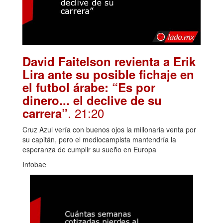
David Faitelson revienta a Erik
Lira ante su posible fichaje en
el futbol árabe: “Es por
dinero... el declive de su
. 21:20
carrera”
Cruz Azul vería con buenos ojos la millonaria venta por
su capitán, pero el mediocampista mantendría la
esperanza de cumplir su sueño en Europa
Infobae