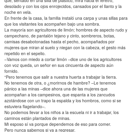
que, sentado en una silla de plástico, mira hacia el féretro,
desolado y con los ojos enrojecidos, cansados por el llanto y la
noche en vela.
En frente de la casa, la familia instaló una carpa y unas sillas para
que los visitantes los acompañen bajo una sombra.
La mayoría son agricultores de limón; hombres de aspecto rudo y
campechano, de pantalón tejano y cinto, sombreros, botas,
camisas desabotonadas hasta el pecho, acompañados por
mujeres que miran al suelo y niegan con la cabeza, el gesto más
repetido en el sepelio.
–Vamos con miedo a cortar limón –dice uno de los agricultores
con voz queda, un señor en sus cincuenta de aspecto aún
fornido.
“Pero tenemos que salir a nuestra huerta a trabajar la tierra.
No tenemos de otra, o ¿morirnos de hambre? –Le tenemos
pánico a las minas –dice ahora una de las mujeres que
acompañan a los campesinos, que espanta a los zancudos
azotándose con un trapo la espalda y los hombros, como si se
estuviera flagelando–.
No podemos llevar a los niños a la escuela ni ir a trabajar, los
caminos están plantados de minas.
Mi esposo sí va porque dependemos de eso para comer.
Pero nunca sabemos si va a regresar.