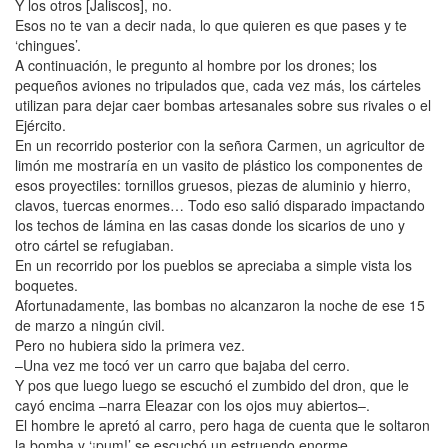
Y los otros [Jaliscos], no.
Esos no te van a decir nada, lo que quieren es que pases y te
‘chingues’.
A continuación, le pregunto al hombre por los drones; los
pequeños aviones no tripulados que, cada vez más, los cárteles
utilizan para dejar caer bombas artesanales sobre sus rivales o el
Ejército.
En un recorrido posterior con la señora Carmen, un agricultor de
limón me mostraría en un vasito de plástico los componentes de
esos proyectiles: tornillos gruesos, piezas de aluminio y hierro,
clavos, tuercas enormes… Todo eso salió disparado impactando
los techos de lámina en las casas donde los sicarios de uno y
otro cártel se refugiaban.
En un recorrido por los pueblos se apreciaba a simple vista los
boquetes.
Afortunadamente, las bombas no alcanzaron la noche de ese 15
de marzo a ningún civil.
Pero no hubiera sido la primera vez.
–Una vez me tocó ver un carro que bajaba del cerro.
Y pos que luego luego se escuchó el zumbido del dron, que le
cayó encima –narra Eleazar con los ojos muy abiertos–.
El hombre le apretó al carro, pero haga de cuenta que le soltaron
la bomba y ‘¡pum!’ se escuchó un estruendo enorme.