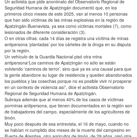
Un activista que pide anonimato del Observatorio Regional de
Seguridad Humana de Apatzingán documentó que, en los
primeros cinco meses de este 2025, van al menos 10 personas
que han sido víctimas de las minas explosivas en la región de
Apatzingán-Buenavista, ya sea como víctimas mortales (7), como
lesionados de diferente consideración (3).
O en otras cifras: cada 14 días se registra una víctima de minas
antipersona ‘plantadas’ por los cárteles de la droga en su disputa
por la región.
Un vehículo de la Guardia Nacional pisó otra mina
antipersona“Los caminos de Apatzingán no sólo se están
volviendo ‘caminos de terror’, sino que ya es una causal para que
la gente abandone su lugar de residencia y queden abandonados
los pueblos y las cosechas porque no es posible vivir ni prosperar
en un contexto de violencia así”, dice el activista Observatorio
Regional de Seguridad Humana de Apatzingán.
Subraya además que al menos 40% de los casos de víctimas
porminas antipersona, que tienen documentados en la región son
de trabajadores del campo, especialmente de los agricultores de
limón.
Muy poco después de esa entrevista, el 16 de mayo, cuando no
se habían ni cumplido dos meses de la muerte del campesino en
Puerta de Alambre, otro agricultor de limón, de 29 años, pisó otra