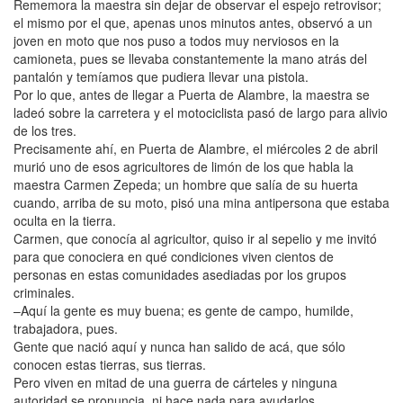
Rememora la maestra sin dejar de observar el espejo retrovisor;
el mismo por el que, apenas unos minutos antes, observó a un
joven en moto que nos puso a todos muy nerviosos en la
camioneta, pues se llevaba constantemente la mano atrás del
pantalón y temíamos que pudiera llevar una pistola.
Por lo que, antes de llegar a Puerta de Alambre, la maestra se
ladeó sobre la carretera y el motociclista pasó de largo para alivio
de los tres.
Precisamente ahí, en Puerta de Alambre, el miércoles 2 de abril
murió uno de esos agricultores de limón de los que habla la
maestra Carmen Zepeda; un hombre que salía de su huerta
cuando, arriba de su moto, pisó una mina antipersona que estaba
oculta en la tierra.
Carmen, que conocía al agricultor, quiso ir al sepelio y me invitó
para que conociera en qué condiciones viven cientos de
personas en estas comunidades asediadas por los grupos
criminales.
–Aquí la gente es muy buena; es gente de campo, humilde,
trabajadora, pues.
Gente que nació aquí y nunca han salido de acá, que sólo
conocen estas tierras, sus tierras.
Pero viven en mitad de una guerra de cárteles y ninguna
autoridad se pronuncia, ni hace nada para ayudarlos.