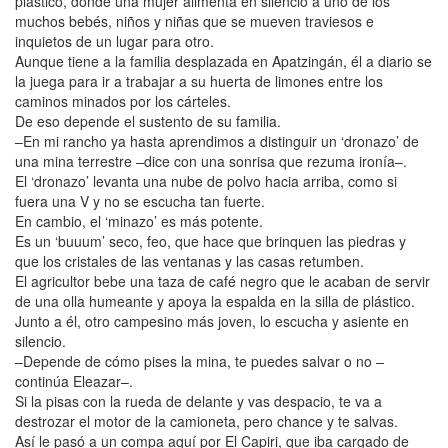
plástico, donde una mujer alimenta en silencio a uno de los
muchos bebés, niños y niñas que se mueven traviesos e
inquietos de un lugar para otro.
Aunque tiene a la familia desplazada en Apatzingán, él a diario se
la juega para ir a trabajar a su huerta de limones entre los
caminos minados por los cárteles.
De eso depende el sustento de su familia.
–En mi rancho ya hasta aprendimos a distinguir un ‘dronazo’ de
una mina terrestre –dice con una sonrisa que rezuma ironía–.
El ‘dronazo’ levanta una nube de polvo hacia arriba, como si
fuera una V y no se escucha tan fuerte.
En cambio, el ‘minazo’ es más potente.
Es un ‘buuum’ seco, feo, que hace que brinquen las piedras y
que los cristales de las ventanas y las casas retumben.
El agricultor bebe una taza de café negro que le acaban de servir
de una olla humeante y apoya la espalda en la silla de plástico.
Junto a él, otro campesino más joven, lo escucha y asiente en
silencio.
–Depende de cómo pises la mina, te puedes salvar o no –
continúa Eleazar–.
Si la pisas con la rueda de delante y vas despacio, te va a
destrozar el motor de la camioneta, pero chance y te salvas.
Así le pasó a un compa aquí por El Capiri, que iba cargado de