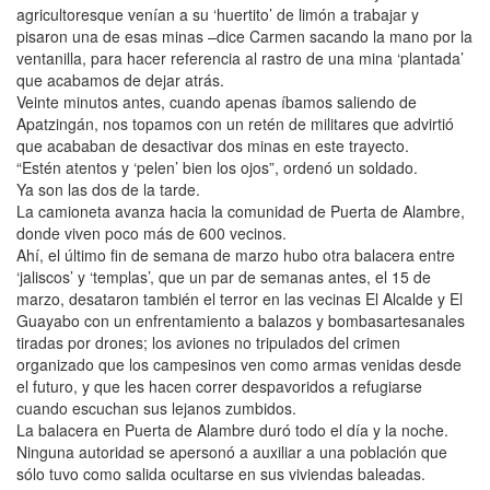
agricultoresque venían a su ‘huertito’ de limón a trabajar y
pisaron una de esas minas –dice Carmen sacando la mano por la
ventanilla, para hacer referencia al rastro de una mina ‘plantada’
que acabamos de dejar atrás.
Veinte minutos antes, cuando apenas íbamos saliendo de
Apatzingán, nos topamos con un retén de militares que advirtió
que acababan de desactivar dos minas en este trayecto.
“Estén atentos y ‘pelen’ bien los ojos”, ordenó un soldado.
Ya son las dos de la tarde.
La camioneta avanza hacia la comunidad de Puerta de Alambre,
donde viven poco más de 600 vecinos.
Ahí, el último fin de semana de marzo hubo otra balacera entre
‘jaliscos’ y ‘templas’, que un par de semanas antes, el 15 de
marzo, desataron también el terror en las vecinas El Alcalde y El
Guayabo con un enfrentamiento a balazos y bombasartesanales
tiradas por drones; los aviones no tripulados del crimen
organizado que los campesinos ven como armas venidas desde
el futuro, y que les hacen correr despavoridos a refugiarse
cuando escuchan sus lejanos zumbidos.
La balacera en Puerta de Alambre duró todo el día y la noche.
Ninguna autoridad se apersonó a auxiliar a una población que
sólo tuvo como salida ocultarse en sus viviendas baleadas.