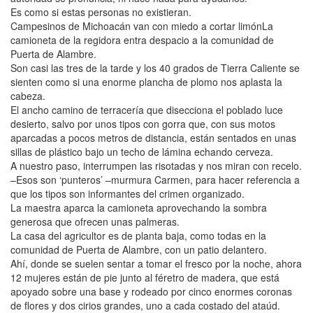
Es como si estas personas no existieran.
Campesinos de Michoacán van con miedo a cortar limónLa
camioneta de la regidora entra despacio a la comunidad de
Puerta de Alambre.
Son casi las tres de la tarde y los 40 grados de Tierra Caliente se
sienten como si una enorme plancha de plomo nos aplasta la
cabeza.
El ancho camino de terracería que disecciona el poblado luce
desierto, salvo por unos tipos con gorra que, con sus motos
aparcadas a pocos metros de distancia, están sentados en unas
sillas de plástico bajo un techo de lámina echando cerveza.
A nuestro paso, interrumpen las risotadas y nos miran con recelo.
–Esos son ‘punteros’ –murmura Carmen, para hacer referencia a
que los tipos son informantes del crimen organizado.
La maestra aparca la camioneta aprovechando la sombra
generosa que ofrecen unas palmeras.
La casa del agricultor es de planta baja, como todas en la
comunidad de Puerta de Alambre, con un patio delantero.
Ahí, donde se suelen sentar a tomar el fresco por la noche, ahora
12 mujeres están de pie junto al féretro de madera, que está
apoyado sobre una base y rodeado por cinco enormes coronas
de flores y dos cirios grandes, uno a cada costado del ataúd.