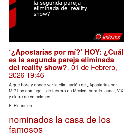
‘¿Apostarías por mí?’ HOY: ¿Cuál
es la segunda pareja eliminada
. 01 de Febrero,
del reality show?
2026 19:46
A qué hora y dónde ver la eliminación de ¿Apostarías por
Mí? hoy domingo 1 de febrero en México: horario, canal, ViX
y cierre de votaciones.
El Financiero
nominados la casa de los
famosos