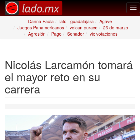
Tog
nav
Danna Paola
lafc - guadalajara
Agave
Juegos Panamericanos
volcan purace
26 de marzo
Agresión
Pago
Senador
vix votaciones
Nicolás Larcamón tomará
el mayor reto en su
carrera