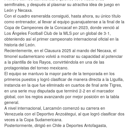
semifinales, y después al plasmar su atractiva idea de juego en
León y Necaxa.
Con el cuadro esmeralda consiguió, hasta ahora, su único título
como entrenador, al llevar al equipo guanajuatense a la final de la
Copa de Campeones de la Concacaf en 2023, donde venció al
Los Ángeles Football Club de la MLS por un global de 3-1,
obteniendo así el primer campeonato internacional oficial en la
historia del León.
Recientemente, en el Clausura 2025 al mando del Necaxa, el
timonel sudamericano volvió a mostrar su capacidad al potenciar
a la plantilla de los Rayos, convirtiéndola en una de las
protagonistas del torneo mexicano.
El equipo se mantuvo la mayor parte de la temporada en los
primeros puestos y logró clasificar de manera directa a la Liguilla,
instancia en la que fue eliminado en cuartos de final ante Tigres,
en una serie muy disputada que terminó 2-2 en el marcador
global, con los regios avanzando por mejor posición en la tabla
general.
A nivel internacional, Larcamón comenzó su carrera en
Venezuela con el Deportivo Anzoátegui, al que logró clasificar dos
veces a la Copa Sudamericana.
Posteriormente, dirigió en Chile a Deportes Antofagasta,