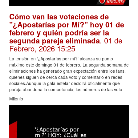
Cómo van las votaciones de
"¿Apostarías por Mí?" hoy 01 de
febrero y quién podría ser la
. 01 de
segunda pareja eliminada
Febrero, 2026 15:25
La tensión en ‘¿Apostarías por mí?’ alcanza su punto
máximo este domingo 01 de febrero. La segunda semana de
eliminaciones ha generado gran expectación entre los fans,
quienes siguen de cerca cada voto y comentario en redes
sociales.Aunque la gala estelar decidirá oficialmente qué
pareja abandona la competencia, los números de las vota
Milenio