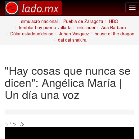
Tog
nav
simulacro nacional
Puebla de Zaragoza
HBO
temblor hoy puerto vallarta
eric lauer
Ana Bárbara
Dólar estadounidense
Johan Vásquez
house of the dragon
dai dai shakira
"Hay cosas que nunca se
dicen": Angélica María |
Un día una voz
">
" />
" />