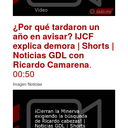
¿Por qué tardaron un
año en avisar? IJCF
explica demora | Shorts |
Noticias GDL con
Ricardo Camarena
.
00:50
Imagen Noticias