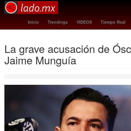
Jorge Messi
sparta vs groningen
Ramadán
yankees 
Inicio
Trendings
VIDEOS
Tiempo Real
La grave acusación de Ósca
Jaime Munguía