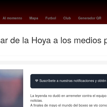
- braves
Juegos Centroamericanos y del Caribe
Detroit Pistons
Al momento
Mapa
Futbol
Club
Generador QR
r de la Hoya a los medios p
💙 Suscríbete a nuestras notificaciones y obtén 
La leyenda no dudó en arremeter contra el equipo
noticias.
A finales de mayo el mundo del boxeo se vio convu