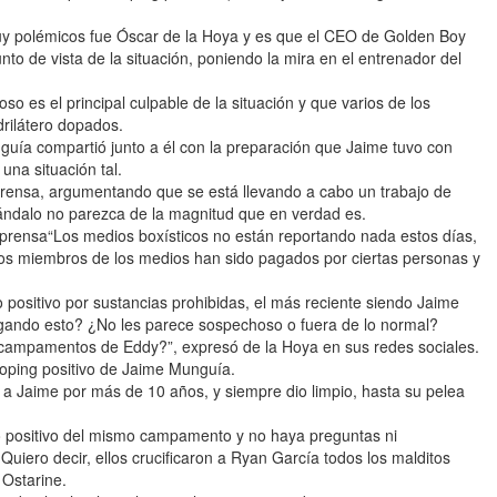
uy polémicos fue Óscar de la Hoya y es que el CEO de Golden Boy
to de vista de la situación, poniendo la mira en el entrenador del
 es el principal culpable de la situación y que varios de los
rilátero dopados.
uía compartió junto a él con la preparación que Jaime tuvo con
una situación tal.
prensa, argumentando que se está llevando a cabo un trabajo de
cándalo no parezca de la magnitud que en verdad es.
prensa“Los medios boxísticos no están reportando nada estos días,
os miembros de los medios han sido pagados por ciertas personas y
positivo por sustancias prohibidas, el más reciente siendo Jaime
gando esto? ¿No les parece sospechoso o fuera de lo normal?
 campamentos de Eddy?”, expresó de la Hoya en sus redes sociales.
oping positivo de Jaime Munguía.
Jaime por más de 10 años, y siempre dio limpio, hasta su pelea
 positivo del mismo campamento y no haya preguntas ni
uiero decir, ellos crucificaron a Ryan García todos los malditos
Ostarine.