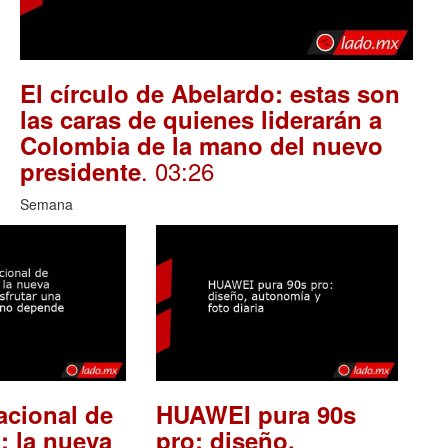
El círculo de Abelardo: estas son
las caras de quienes liderarán a
Colombia de la mano del nuevo
. 03:26
presidente
Semana
acional de
HUAWEI pura 90s
: la nueva
pro: diseño,