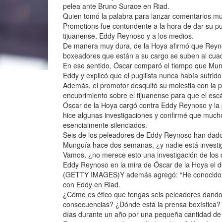
pelea ante Bruno Surace en Riad.
Quien tomó la palabra para lanzar comentarios m
Promotions fue contundente a la hora de dar su pun
tijuanense, Eddy Reynoso y a los medios.
De manera muy dura, de la Hoya afirmó que Reynoso
boxeadores que están a su cargo se suben al cuad
En ese sentido, Óscar comparó el tiempo que Mung
Eddy y explicó que el pugilista nunca había sufrido 
Además, el promotor desquitó su molestia con la 
encubrimiento sobre el tijuanense para que el es
Óscar de la Hoya cargó contra Eddy Reynoso y la 
hice algunas investigaciones y confirmé que much
esencialmente silenciados.
Seis de los peleadores de Eddy Reynoso han dado 
Munguía hace dos semanas, ¿y nadie está investi
Vamos, ¿no merece esto una investigación de los
Eddy Reynoso en la mira de Óscar de la Hoya el d
(GETTY IMAGES)Y además agregó: “He conocido a 
con Eddy en Riad.
¿Cómo es ético que tengas seis peleadores dando
consecuencias? ¿Dónde está la prensa boxística? Q
días durante un año por una pequeña cantidad de 