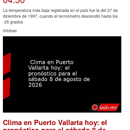
La temperatura más baja registrada en el país fue la del 27 de
diciembre de 1997, cuando el termómetro descendió hasta los
-25 grados
Infobae
Clima en Puerto Vallarta hoy: el
pronóstico para el sábado 8 de