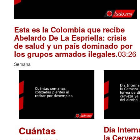
Esta es la Colombia que recibe
Abelardo De La Espriella: crisis
de salud y un país dominado por
.03:26
los grupos armados ilegales
Semana
Cuántas
Día Intern
la Cerveza