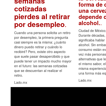
semanas
forma de d
cotizadas
una cerve
pierdes al retirar
depende d
.
alcohol.
por desempleo
.
Ciudad de México,
Cuando una persona solicita un retiro
Durante décadas, 
por desempleo, la primera pregunta
significaba hablar
casi siempre es la misma: ¿cuánto
alcohol. Sin embar
dinero puedo retirar y cuándo lo
consumo están ev
recibiré? Pero, existe otro aspecto
vez más personas
que suele pasar desapercibido y que
alternativas que l
puede tener un impacto mucho mayor
el mismo sabor, el
en el futuro: las semanas cotizadas
misma experiencia
que se descuentan al realizar el
una forma más equ
retiro.
Lado.mx
Lado.mx