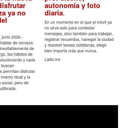
isfrutar
autonomía y foto
.
za ya no
diaria
el
En un momento en el que el móvil ya
no sirve solo para contestar
mensajes, sino también para trabajar,
 junio 2026.-
registrar recuerdos, navegar la ciudad
hablar de cerveza
y resolver tareas cotidianas, elegir
 inevitablemente de
bien importa más que nunca.
go, los hábitos de
Lado.mx
olucionando y cada
 buscan
es permitan disfrutar
 mismo ritual y la
 social, pero de
ilibrada.